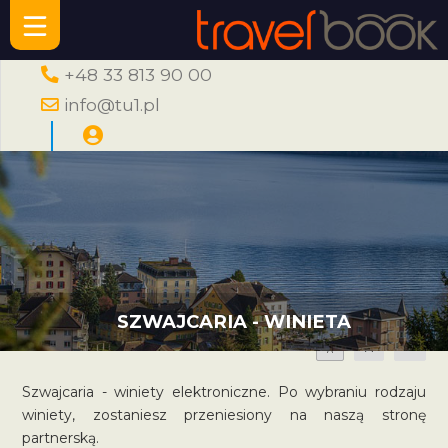
+48 33 813 90 00
info@tu1.pl
SZWAJCARIA - WINIETA
A
A
A
Szwajcaria - winiety elektroniczne. Po wybraniu rodzaju
winiety, zostaniesz przeniesiony na naszą stronę
partnerską.