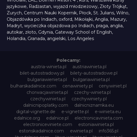
Wrocław
,
LAL
,
Dolmen Resort 4*
,
kurs
,
Warszawa kursy
językowe
,
Radżastan
,
wyjazd młodzieżowy
,
Złoty Trójkąt
,
Zurych
,
Centrum Nauki Kopernik
,
Płock
,
St. Julians
,
Wilno
,
Objazdówka po Indiach
,
oxford
,
Mikołajki
,
Anglia
,
Mazury
,
Madryt
,
wycieczka objazdowa po Indiach
,
praga
,
anglia
,
autokar
,
złoto
,
Gdynia
,
Gateway School of English
,
Holandia
,
Granada
,
angielski
,
Los Angeles
Polecamy:
austria-winieta.pl
austriawinieta.pl
bilet-autostradowy.pl
bilety-autostradowe.pl
bulgariawienieta.pl
bulgariawinieta.pl
bulharskadalnice.com
cenawiniety.pl
cenywiniet.pl
chorwacjawinieta.pl
czechy-winieta.pl
czechywinieta.pl
czechywiniety.pl
dalnicnipoplatky.com
dalnicniznamka.eu
digital-vignette.de
e-vignette.pl
e-winieta.eu
edalnice.org
edalnice.pl
electronicavinieta.com
electroniceviniete.com
estoniawinieta.pl
estonskadalnice.com
ewinieta.pl
info365.pl