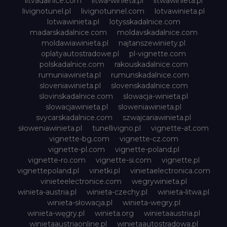
litvadalnice.com
litwa-winieta.pl
litwawinieta.pl
livignotunel.pl
livignotunnel.com
lotvawinieta.pl
lotwawinieta.pl
lotysskadalnice.com
madarskadalnice.com
moldavskadalnice.com
moldawiawinieta.pl
najtanszewiniety.pl
oplatyautostradowe.pl
pl-vignette.com
polskadalnice.com
rakouskadalnice.com
rumuniawinieta.pl
rumunskadalnice.com
sloveniawinieta.pl
slovenskadalnice.com
slovinskadalnice.com
slowacja-winieta.pl
slowacjawinieta.pl
sloweniawinieta.pl
svycarskadalnice.com
szwajcariawinieta.pl
słoweniawinieta.pl
tunellivigno.pl
vignette-at.com
vignette-bg.com
vignette-cz.com
vignette-pl.com
vignette-poland.pl
vignette-ro.com
vignette-si.com
vignette.pl
vignettepoland.pl
vinetki.pl
vinietaelectronica.com
vinieteelectronice.com
wegrywinieta.pl
winieta-austria.pl
winieta-czechy.pl
winieta-litwa.pl
winieta-słowacja.pl
winieta-wegry.pl
winieta-węgry.pl
winieta.org
winietaaustria.pl
winietaaustriaonline.pl
winietaautostradowa.pl