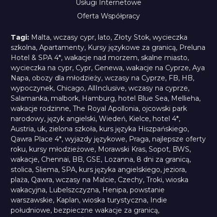
Usługi Internetowe
Oferta Współpracy
Tagi:
Malta
,
wczasy cypr
,
lato
,
Złoty Stok
,
wycieczka
szkolna
,
Apartamenty
,
Kursy językowe za granicą
,
Preluna
Hotel & SPA 4*
,
wakacje nad morzem
,
skalne miasto
,
wycieczka na cypr
,
Cypr
,
Genewa
,
wakacje na Cyprze
,
Aya
Napa
,
obozy dla młodzieży
,
wczasy na Cyprze
,
FB
,
HB
,
wypoczynek
,
Chicago
,
AllInclusive
,
wczasy na cyprze
,
Salamanka
,
malbork
,
Hamburg
,
hotel Blue Sea
,
Mellieha
,
wakacje rodzinne
,
The Royal Apollonia
,
ojcowski park
narodowy
,
język angielski
,
Wiedeń
,
Kielce
,
hotel 4*
,
Austria
,
uk
,
zielona szkoła
,
kurs języka Hiszpańskiego
,
Qawra Place 4*
,
wyjazdy językowe
,
Praga
,
najlepsze oferty
roku
,
kursy młodzieżowe
,
Morawski Kras
,
Sopot
,
BWS
,
wakacje
,
Chennai
,
BB
,
GSE
,
Lozanna
,
8 dni za granicą
,
stolica
,
Sliema
,
SPA
,
kurs języka angielskiego
,
jeziora
,
plaża
,
Qawra
,
wczasy na Malcie
,
Czechy
,
Troki
,
wioska
wakacyjna
,
Lubelszczyzna
,
Henipa
,
powstanie
warszawskie
,
Kaplan
,
wioska turystyczna
,
Indie
południowe
,
bezpieczne wakacje za granicą
,