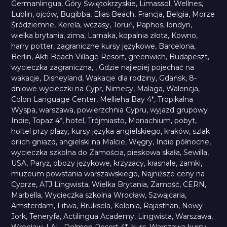
Germanlingua
,
Góry Świętokrzyskie
,
Limassol
,
Wellnes
,
Lublin
,
ojców
,
Bugibba
,
Elias Beach
,
Francja
,
Belgia
,
Morze
Śródziemne
,
Kerela
,
wczasy
,
Toruń
,
Paphos
,
londyn
,
wielka brytania
,
zima
,
Larnaka
,
kopalnia złota
,
Kowno
,
harry potter
,
zagraniczne kursy językowe
,
Barcelona
,
Berlin
,
Akti Beach Village Resort
,
greenwich
,
Budapeszt
,
wycieczka zagraniczna
,
,
Gdzie najlepiej pojechać na
wakacje
,
Disneyland
,
Wakacje dla rodziny
,
Gdańsk
,
8-
dniowe wycieczki na Cypr
,
Nimecy
,
Malaga
,
Walencja
,
Colon Language Center
,
Mellieha Bay 4*
,
Tropikalna
Wyspa
,
warszawa
,
powierzchnia Cypru
,
wyjazd grupowy
Indie
,
Topaz 4*
,
hotel
,
Trójmiasto
,
Monachium
,
pobyt
,
holtel przy plaży
,
kursy języka angielskiego
,
kraków
,
szlak
orlich gniazd
,
angielski na Malcie
,
Węgry
,
Indie północne
,
wycieczka szkolna do Zamościa
,
pieskowa skała
,
Sewilla
,
USA
,
Paryż
,
obozy językowe
,
krzyżacy
,
krasnale
,
zamki
,
muzeum powstania warszawskiego
,
Najniższe ceny na
Cyprze
,
ATJ Lingwista
,
Wielka Brytania
,
Zamość
,
CERN
,
Marbella
,
Wycieczka szkolna Wrocław
,
Szwajcaria
,
Amsterdam
,
Litwa
,
Bruksela
,
Kolonia
,
Rajasthan
,
Nowy
Jork
,
Teneryfa
,
Actilingua Academy
,
Lingwista
,
Warszawa
,