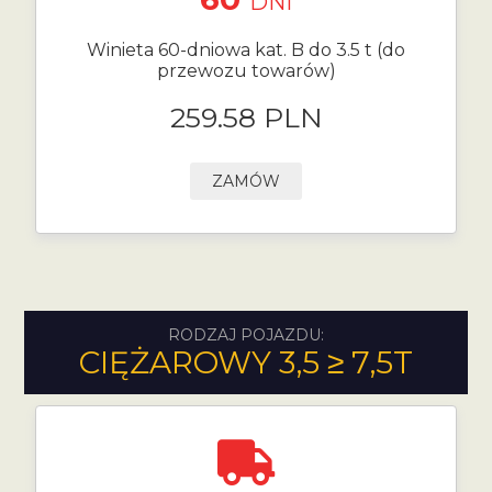
DNI
Winieta 60-dniowa kat. B do 3.5 t (do
przewozu towarów)
259.58 PLN
ZAMÓW
RODZAJ POJAZDU:
CIĘŻAROWY 3,5 ≥ 7,5T