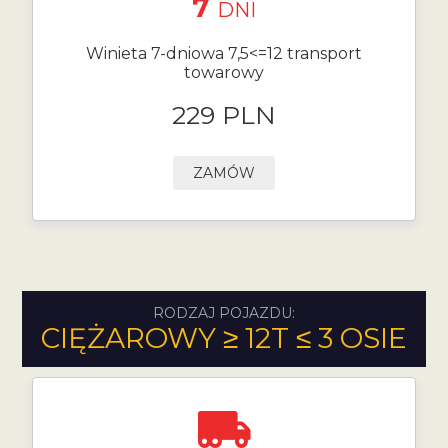
7
DNI
Winieta 7-dniowa 7,5<=12 transport
towarowy
229 PLN
ZAMÓW
RODZAJ POJAZDU:
CIĘŻAROWY ≥ 12T ≤ 3 OSIE