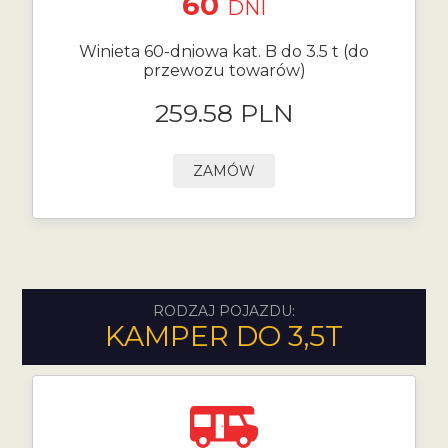
60
DNI
Winieta 60-dniowa kat. B do 3.5 t (do
przewozu towarów)
259.58 PLN
ZAMÓW
RODZAJ POJAZDU:
KAMPER DO 3,5T