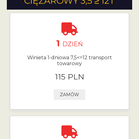
CIĘŻAROWY 3,5 ≥ 12T
1
DZIEŃ
Winieta 1-dniowa 7,5<=12 transport
towarowy
115 PLN
ZAMÓW