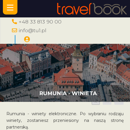
+48 33 813 90 00
info@tu1.pl
RUMUNIA - WINIETA
A
A
A
Rumunia - winiety elektroniczne. Po wybraniu rodzaju
winiety, zostaniesz przeniesiony na naszą stronę
partnerską.