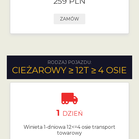
259 PLN
ZAMÓW
RODZAJ POJAZDU:
CIEŻAROWY ≥ 12T ≥ 4 OSIE
1
DZIEŃ
Winieta 1-dniowa 12<=4 osie transport
towarowy