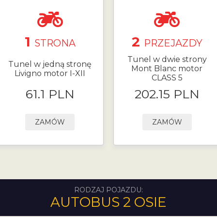
1
2
STRONA
PRZEJAZDY
Tunel w dwie strony
Tunel w jedną stronę
Mont Blanc motor
Livigno motor I-XII
CLASS 5
61.1 PLN
202.15 PLN
ZAMÓW
ZAMÓW
RODZAJ POJAZDU:
AUTOBUS 2 OSIE