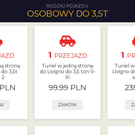
RODZAJ POJAZDU:
OSOBOWY DO 3,5T
1
1
JAZD
PRZEJAZD
P
ą stronę
Tunel w jedną stronę
Tunel w
do 3,5t
do Livigno do 3,5 ton V-
Livigno do
 2
XI
s
 PLN
99.99 PLN
23
ÓW
ZAMÓW
Z