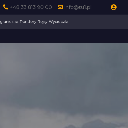
+48 33 813 90 00
info@tu1.pl
graniczne
Transfery
Rejsy
Wycieczki