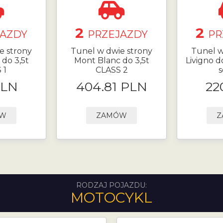
2
2
JAZDY
PRZEJAZDY
PR
e strony
Tunel w dwie strony
Tunel w
do 3,5t
Mont Blanc do 3,5t
Livigno do
 1
CLASS 2
s
PLN
404.81 PLN
22
ÓW
ZAMÓW
Z
RODZAJ POJAZDU:
MOTOCYKL