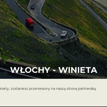
WŁOCHY - WINIETA
niety, zostaniesz przeniesiony na naszą stronę partnerską.