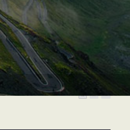
A
A
A