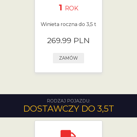
1
ROK
Winieta roczna do 3,5 t
269.99 PLN
ZAMÓW
RODZAJ POJAZDU:
DOSTAWCZY DO 3,5T