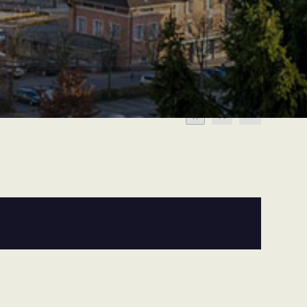
A
A
A