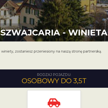
SZWAJCARIA - WINIETA
 winiety, zostaniesz przeniesiony na naszą stronę partnerską.
RODZAJ POJAZDU:
OSOBOWY DO 3,5T