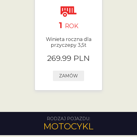
1
ROK
Winieta roczna dla
przyczepy 3,5t
269.99 PLN
ZAMÓW
RODZAJ POJAZDU:
MOTOCYKL