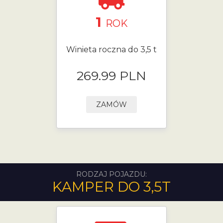
1
ROK
Winieta roczna do 3,5 t
269.99 PLN
ZAMÓW
RODZAJ POJAZDU:
KAMPER DO 3,5T