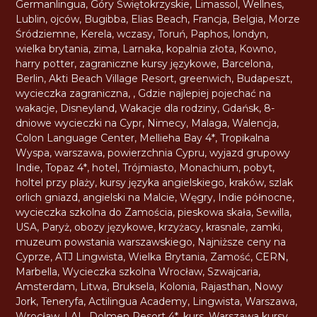
Germanlingua
,
Góry Świętokrzyskie
,
Limassol
,
Wellnes
,
Lublin
,
ojców
,
Bugibba
,
Elias Beach
,
Francja
,
Belgia
,
Morze
Śródziemne
,
Kerela
,
wczasy
,
Toruń
,
Paphos
,
londyn
,
wielka brytania
,
zima
,
Larnaka
,
kopalnia złota
,
Kowno
,
harry potter
,
zagraniczne kursy językowe
,
Barcelona
,
Berlin
,
Akti Beach Village Resort
,
greenwich
,
Budapeszt
,
wycieczka zagraniczna
,
,
Gdzie najlepiej pojechać na
wakacje
,
Disneyland
,
Wakacje dla rodziny
,
Gdańsk
,
8-
dniowe wycieczki na Cypr
,
Nimecy
,
Malaga
,
Walencja
,
Colon Language Center
,
Mellieha Bay 4*
,
Tropikalna
Wyspa
,
warszawa
,
powierzchnia Cypru
,
wyjazd grupowy
Indie
,
Topaz 4*
,
hotel
,
Trójmiasto
,
Monachium
,
pobyt
,
holtel przy plaży
,
kursy języka angielskiego
,
kraków
,
szlak
orlich gniazd
,
angielski na Malcie
,
Węgry
,
Indie północne
,
wycieczka szkolna do Zamościa
,
pieskowa skała
,
Sewilla
,
USA
,
Paryż
,
obozy językowe
,
krzyżacy
,
krasnale
,
zamki
,
muzeum powstania warszawskiego
,
Najniższe ceny na
Cyprze
,
ATJ Lingwista
,
Wielka Brytania
,
Zamość
,
CERN
,
Marbella
,
Wycieczka szkolna Wrocław
,
Szwajcaria
,
Amsterdam
,
Litwa
,
Bruksela
,
Kolonia
,
Rajasthan
,
Nowy
Jork
,
Teneryfa
,
Actilingua Academy
,
Lingwista
,
Warszawa
,
Wrocław
,
LAL
,
Dolmen Resort 4*
,
kurs
,
Warszawa kursy