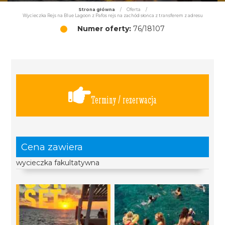
Strona główna
/
Oferta
/
Wycieczka Rejs na Blue Lagoon z Pafos rejs na zachód słońca z transferem z adresu
Numer oferty:
76/18107
Terminy / rezerwacja
Cena zawiera
wycieczka fakultatywna