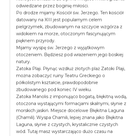
odwiedzane przez boginię miłości.
Po drodze mijamy Kościół św. Jerzego. Ten kościół
datowany na XIII jest popularnym celem
pielgrzymek, zbudowanym na szczycie wzgórza z
widokiem na morze, otoczonym fascynującym
pięknem przyrody.
Mijamy wyspę św. Jerzego z wyjątkowym
otoczeniem. Będziesz pod wrażeniem jego boskiej
natury.
Zatoka Plaji. Płynąc wzdłuż złotych plaż Zatoki Plaji,
można zobaczyć ruiny Teatru Greckiego o
półkolistym kształcie, prawdopodobnie
zbudowanego pod koniec IV wieku.
Zatoka Manolis z imponująco bogatą, błękitną wodą,
otoczona wystającymi formacjami skalnymi, słynie z
morskich jaskiń. Miejsce docelowe Błękitna Laguna
(Chamili). Wyspa Chamili, lepiej znana jako Błękitna
Laguna, słynie z czystych, krystalicznie czystych
wód. Tutaj masz wystarczająco dużo czasu na