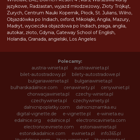
językowe
,
Radżastan
,
wyjazd młodzieżowy
,
Złoty Trójkąt
,
Zurych
,
Centrum Nauki Kopernik
,
Płock
,
St. Julians
,
Wilno
,
Objazdówka po Indiach
,
oxford
,
Mikołajki
,
Anglia
,
Mazury
,
Madryt
,
wycieczka objazdowa po Indiach
,
praga
,
anglia
,
autokar
,
złoto
,
Gdynia
,
Gateway School of English
,
Holandia
,
Granada
,
angielski
,
Los Angeles
Polecamy:
austria-winieta.pl
austriawinieta.pl
bilet-autostradowy.pl
bilety-autostradowe.pl
bulgariawienieta.pl
bulgariawinieta.pl
bulharskadalnice.com
cenawiniety.pl
cenywiniet.pl
chorwacjawinieta.pl
czechy-winieta.pl
czechywinieta.pl
czechywiniety.pl
dalnicnipoplatky.com
dalnicniznamka.eu
digital-vignette.de
e-vignette.pl
e-winieta.eu
edalnice.org
edalnice.pl
electronicavinieta.com
electroniceviniete.com
estoniawinieta.pl
estonskadalnice.com
ewinieta.pl
info365.pl
litvadalnice.com
litwa-winieta.pl
litwawinieta.pl