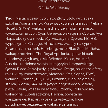
Usługi Internetowe
Oferta Współpracy
Tagi:
Malta
,
wczasy cypr
,
lato
,
Złoty Stok
,
wycieczka
szkolna
,
Apartamenty
,
Kursy językowe za granicą
,
Preluna
Hotel & SPA 4*
,
wakacje nad morzem
,
skalne miasto
,
wycieczka na cypr
,
Cypr
,
Genewa
,
wakacje na Cyprze
,
Aya
Napa
,
obozy dla młodzieży
,
wczasy na Cyprze
,
FB
,
HB
,
wypoczynek
,
Chicago
,
AllInclusive
,
wczasy na cyprze
,
Salamanka
,
malbork
,
Hamburg
,
hotel Blue Sea
,
Mellieha
,
wakacje rodzinne
,
The Royal Apollonia
,
ojcowski park
narodowy
,
język angielski
,
Wiedeń
,
Kielce
,
hotel 4*
,
Austria
,
uk
,
zielona szkoła
,
kurs języka Hiszpańskiego
,
Qawra Place 4*
,
wyjazdy językowe
,
Praga
,
najlepsze oferty
roku
,
kursy młodzieżowe
,
Morawski Kras
,
Sopot
,
BWS
,
wakacje
,
Chennai
,
BB
,
GSE
,
Lozanna
,
8 dni za granicą
,
stolica
,
Sliema
,
SPA
,
kurs języka angielskiego
,
jeziora
,
plaża
,
Qawra
,
wczasy na Malcie
,
Czechy
,
Troki
,
wioska
wakacyjna
,
Lubelszczyzna
,
Henipa
,
powstanie
warszawskie
,
Kaplan
,
wioska turystyczna
,
Indie
południowe
,
bezpieczne wakacje za granicą
,