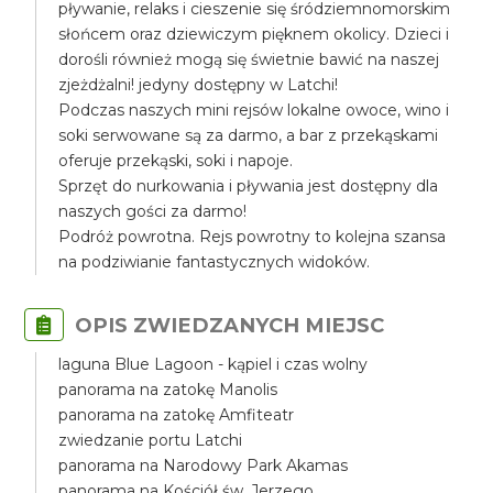
pływanie, relaks i cieszenie się śródziemnomorskim
słońcem oraz dziewiczym pięknem okolicy. Dzieci i
dorośli również mogą się świetnie bawić na naszej
zjeżdżalni! jedyny dostępny w Latchi!
Podczas naszych mini rejsów lokalne owoce, wino i
soki serwowane są za darmo, a bar z przekąskami
oferuje przekąski, soki i napoje.
Sprzęt do nurkowania i pływania jest dostępny dla
naszych gości za darmo!
Podróż powrotna. Rejs powrotny to kolejna szansa
na podziwianie fantastycznych widoków.
OPIS ZWIEDZANYCH MIEJSC
laguna Blue Lagoon - kąpiel i czas wolny
panorama na zatokę Manolis
panorama na zatokę Amfiteatr
zwiedzanie portu Latchi
panorama na Narodowy Park Akamas
panorama na Kościół św. Jerzego