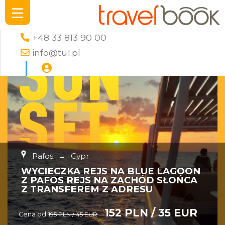
+48 33 813 90 00
info@tu1.pl
Pafos
→
Cypr
WYCIECZKA REJS NA BLUE LAGOON
Z PAFOS REJS NA ZACHÓD SŁOŃCA
Z TRANSFEREM Z ADRESU
152 PLN / 35 EUR
Cena od
195 PLN / 45 EUR