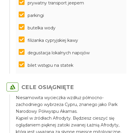
prywatny transport jeepem
parkingi
butelka wody
filiżanka cypryjskiej kawy
degustacja lokalnych napojów
bilet wstępu na statek
CELE OSIĄGNIĘTE
Niesamowita wycieczka wzdłuż północno-
zachodniego wybrzeża Cypru, znanego jako Park
Narodowy Półwyspu Akamas.
Kąpiel w źródłach Afrodyty. Będziesz cieszyć się
oglądaniem pięknej zatoki zwanej Łaźnią Afrodyty,
która jest uważana za słynne miejsce mitologiczne,