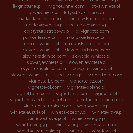
livignotunel.pl
livignotunnel.com
lotvawinieta.pl
lotwawinieta.pl
lotysskadalnice.com
madarskadalnice.com
moldavskadalnice.com
moldawiawinieta.pl
najtanszewiniety.pl
oplatyautostradowe.pl
pl-vignette.com
polskadalnice.com
rakouskadalnice.com
rumuniawinieta.pl
rumunskadalnice.com
sloveniawinieta.pl
slovenskadalnice.com
slovinskadalnice.com
slowacja-winieta.pl
slowacjawinieta.pl
sloweniawinieta.pl
svycarskadalnice.com
szwajcariawinieta.pl
słoweniawinieta.pl
tunellivigno.pl
vignette-at.com
vignette-bg.com
vignette-cz.com
vignette-pl.com
vignette-poland.pl
vignette-ro.com
vignette-si.com
vignette.pl
vignettepoland.pl
vinetki.pl
vinietaelectronica.com
vinieteelectronice.com
wegrywinieta.pl
winieta-austria.pl
winieta-czechy.pl
winieta-litwa.pl
winieta-słowacja.pl
winieta-wegry.pl
winieta-węgry.pl
winieta.org
winietaaustria.pl
winietaaustriaonline.pl
winietaautostradowa.pl