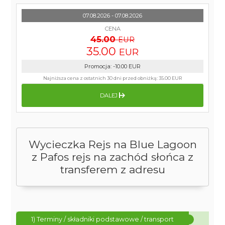
07.08.2026 - 07.08.2026
CENA
45.00
EUR
35.00
EUR
Promocja
:
-10.00
EUR
Najniższa cena z ostatnich 30 dni przed obniżką:
35.00 EUR
DALEJ
Wycieczka Rejs na Blue Lagoon
z Pafos rejs na zachód słońca z
transferem z adresu
1) Terminy / składniki podstawowe / transport