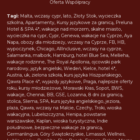
Oferta Współpracy
Tagi:
Malta
,
wczasy cypr
,
lato
,
Złoty Stok
,
wycieczka
szkolna
,
Apartamenty
,
Kursy językowe za granicą
,
Preluna
Hotel & SPA 4*
,
wakacje nad morzem
,
skalne miasto
,
wycieczka na cypr
,
Cypr
,
Genewa
,
wakacje na Cyprze
,
Aya
Napa
,
obozy dla młodzieży
,
wczasy na Cyprze
,
FB
,
HB
,
wypoczynek
,
Chicago
,
AllInclusive
,
wczasy na cyprze
,
Salamanka
,
malbork
,
Hamburg
,
hotel Blue Sea
,
Mellieha
,
wakacje rodzinne
,
The Royal Apollonia
,
ojcowski park
narodowy
,
język angielski
,
Wiedeń
,
Kielce
,
hotel 4*
,
Austria
,
uk
,
zielona szkoła
,
kurs języka Hiszpańskiego
,
Qawra Place 4*
,
wyjazdy językowe
,
Praga
,
najlepsze oferty
roku
,
kursy młodzieżowe
,
Morawski Kras
,
Sopot
,
BWS
,
wakacje
,
Chennai
,
BB
,
GSE
,
Lozanna
,
8 dni za granicą
,
stolica
,
Sliema
,
SPA
,
kurs języka angielskiego
,
jeziora
,
plaża
,
Qawra
,
wczasy na Malcie
,
Czechy
,
Troki
,
wioska
wakacyjna
,
Lubelszczyzna
,
Henipa
,
powstanie
warszawskie
,
Kaplan
,
wioska turystyczna
,
Indie
południowe
,
bezpieczne wakacje za granicą
,
Germanlingua
,
Góry Świętokrzyskie
,
Limassol
,
Wellnes
,