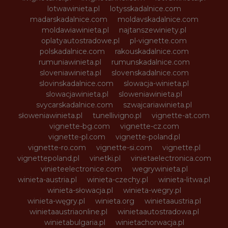
lotwawinieta.pl
lotysskadalnice.com
madarskadalnice.com
moldavskadalnice.com
moldawiawinieta.pl
najtanszewiniety.pl
oplatyautostradowe.pl
pl-vignette.com
polskadalnice.com
rakouskadalnice.com
rumuniawinieta.pl
rumunskadalnice.com
sloveniawinieta.pl
slovenskadalnice.com
slovinskadalnice.com
slowacja-winieta.pl
slowacjawinieta.pl
sloweniawinieta.pl
svycarskadalnice.com
szwajcariawinieta.pl
słoweniawinieta.pl
tunellivigno.pl
vignette-at.com
vignette-bg.com
vignette-cz.com
vignette-pl.com
vignette-poland.pl
vignette-ro.com
vignette-si.com
vignette.pl
vignettepoland.pl
vinetki.pl
vinietaelectronica.com
vinieteelectronice.com
wegrywinieta.pl
winieta-austria.pl
winieta-czechy.pl
winieta-litwa.pl
winieta-słowacja.pl
winieta-wegry.pl
winieta-węgry.pl
winieta.org
winietaaustria.pl
winietaaustriaonline.pl
winietaautostradowa.pl
winietabulgaria.pl
winietachorwacja.pl