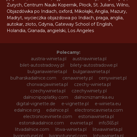
Zurych
,
Centrum Nauki Kopernik
,
Płock
,
St. Julians
,
Wilno
,
Objazdówka po Indiach
,
oxford
,
Mikołajki
,
Anglia
,
Mazury
,
Madryt
,
wycieczka objazdowa po Indiach
,
praga
,
anglia
,
autokar
,
złoto
,
Gdynia
,
Gateway School of English
,
Holandia
,
Granada
,
angielski
,
Los Angeles
Polecamy:
austria-winieta.pl
austriawinieta.pl
bilet-autostradowy.pl
bilety-autostradowe.pl
bulgariawienieta.pl
bulgariawinieta.pl
bulharskadalnice.com
cenawiniety.pl
cenywiniet.pl
chorwacjawinieta.pl
czechy-winieta.pl
czechywinieta.pl
czechywiniety.pl
dalnicnipoplatky.com
dalnicniznamka.eu
digital-vignette.de
e-vignette.pl
e-winieta.eu
edalnice.org
edalnice.pl
electronicavinieta.com
electroniceviniete.com
estoniawinieta.pl
estonskadalnice.com
ewinieta.pl
info365.pl
litvadalnice.com
litwa-winieta.pl
litwawinieta.pl
livignotunel.pl
livignotunnel.com
lotvawinieta.pl