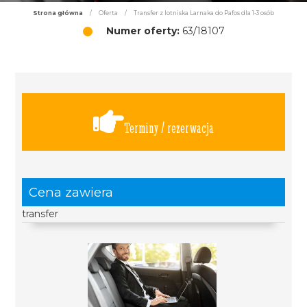
Strona główna
/
Oferta
/
Transfer z lotniska Larnaka do Pafos dla 1-3 osób
Numer oferty:
63/18107
Terminy / rezerwacja
Cena zawiera
transfer