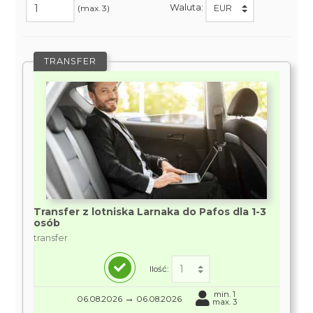
Waluta:
(max. 3)
TRANSFER
Transfer z lotniska Larnaka do Pafos dla 1-3
osób
transfer
Ilość:
min. 1
→
06.08.2026
06.08.2026
max. 3