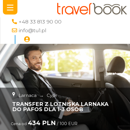
+48 33 813 90 00
info@tu1.pl
Larnaca
→
Cypr
TRANSFER Z LOTNISKA LARNAKA
DO PAFOS DLA 1-3 OSÓB
434 PLN
/ 100 EUR
Cena od