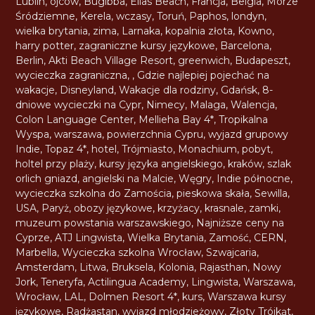
Lublin
,
ojców
,
Bugibba
,
Elias Beach
,
Francja
,
Belgia
,
Morze
Śródziemne
,
Kerela
,
wczasy
,
Toruń
,
Paphos
,
londyn
,
wielka brytania
,
zima
,
Larnaka
,
kopalnia złota
,
Kowno
,
harry potter
,
zagraniczne kursy językowe
,
Barcelona
,
Berlin
,
Akti Beach Village Resort
,
greenwich
,
Budapeszt
,
wycieczka zagraniczna
,
,
Gdzie najlepiej pojechać na
wakacje
,
Disneyland
,
Wakacje dla rodziny
,
Gdańsk
,
8-
dniowe wycieczki na Cypr
,
Nimecy
,
Malaga
,
Walencja
,
Colon Language Center
,
Mellieha Bay 4*
,
Tropikalna
Wyspa
,
warszawa
,
powierzchnia Cypru
,
wyjazd grupowy
Indie
,
Topaz 4*
,
hotel
,
Trójmiasto
,
Monachium
,
pobyt
,
holtel przy plaży
,
kursy języka angielskiego
,
kraków
,
szlak
orlich gniazd
,
angielski na Malcie
,
Węgry
,
Indie północne
,
wycieczka szkolna do Zamościa
,
pieskowa skała
,
Sewilla
,
USA
,
Paryż
,
obozy językowe
,
krzyżacy
,
krasnale
,
zamki
,
muzeum powstania warszawskiego
,
Najniższe ceny na
Cyprze
,
ATJ Lingwista
,
Wielka Brytania
,
Zamość
,
CERN
,
Marbella
,
Wycieczka szkolna Wrocław
,
Szwajcaria
,
Amsterdam
,
Litwa
,
Bruksela
,
Kolonia
,
Rajasthan
,
Nowy
Jork
,
Teneryfa
,
Actilingua Academy
,
Lingwista
,
Warszawa
,
Wrocław
,
LAL
,
Dolmen Resort 4*
,
kurs
,
Warszawa kursy
językowe
,
Radżastan
,
wyjazd młodzieżowy
,
Złoty Trójkąt
,