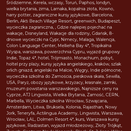
Śródziemne
,
Kerela
,
wczasy
,
Toruń
,
Paphos
,
londyn
,
wielka brytania
,
zima
,
Larnaka
,
kopalnia złota
,
Kowno
,
harry potter
,
zagraniczne kursy językowe
,
Barcelona
,
Berlin
,
Akti Beach Village Resort
,
greenwich
,
Budapeszt
,
wycieczka zagraniczna
,
,
Gdzie najlepiej pojechać na
wakacje
,
Disneyland
,
Wakacje dla rodziny
,
Gdańsk
,
8-
dniowe wycieczki na Cypr
,
Nimecy
,
Malaga
,
Walencja
,
Colon Language Center
,
Mellieha Bay 4*
,
Tropikalna
Wyspa
,
warszawa
,
powierzchnia Cypru
,
wyjazd grupowy
Indie
,
Topaz 4*
,
hotel
,
Trójmiasto
,
Monachium
,
pobyt
,
holtel przy plaży
,
kursy języka angielskiego
,
kraków
,
szlak
orlich gniazd
,
angielski na Malcie
,
Węgry
,
Indie północne
,
wycieczka szkolna do Zamościa
,
pieskowa skała
,
Sewilla
,
USA
,
Paryż
,
obozy językowe
,
krzyżacy
,
krasnale
,
zamki
,
muzeum powstania warszawskiego
,
Najniższe ceny na
Cyprze
,
ATJ Lingwista
,
Wielka Brytania
,
Zamość
,
CERN
,
Marbella
,
Wycieczka szkolna Wrocław
,
Szwajcaria
,
Amsterdam
,
Litwa
,
Bruksela
,
Kolonia
,
Rajasthan
,
Nowy
Jork
,
Teneryfa
,
Actilingua Academy
,
Lingwista
,
Warszawa
,
Wrocław
,
LAL
,
Dolmen Resort 4*
,
kurs
,
Warszawa kursy
językowe
,
Radżastan
,
wyjazd młodzieżowy
,
Złoty Trójkąt
,