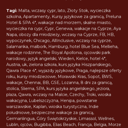
Tagi:
Malta
,
wczasy cypr
,
lato
,
Złoty Stok
,
wycieczka
szkolna
,
Apartamenty
,
Kursy językowe za granicą
,
Preluna
Hotel & SPA 4*
,
wakacje nad morzem
,
skalne miasto
,
wycieczka na cypr
,
Cypr
,
Genewa
,
wakacje na Cyprze
,
Aya
Napa
,
obozy dla młodzieży
,
wczasy na Cyprze
,
FB
,
HB
,
wypoczynek
,
Chicago
,
AllInclusive
,
wczasy na cyprze
,
Salamanka
,
malbork
,
Hamburg
,
hotel Blue Sea
,
Mellieha
,
wakacje rodzinne
,
The Royal Apollonia
,
ojcowski park
narodowy
,
język angielski
,
Wiedeń
,
Kielce
,
hotel 4*
,
Austria
,
uk
,
zielona szkoła
,
kurs języka Hiszpańskiego
,
Qawra Place 4*
,
wyjazdy językowe
,
Praga
,
najlepsze oferty
roku
,
kursy młodzieżowe
,
Morawski Kras
,
Sopot
,
BWS
,
wakacje
,
Chennai
,
BB
,
GSE
,
Lozanna
,
8 dni za granicą
,
stolica
,
Sliema
,
SPA
,
kurs języka angielskiego
,
jeziora
,
plaża
,
Qawra
,
wczasy na Malcie
,
Czechy
,
Troki
,
wioska
wakacyjna
,
Lubelszczyzna
,
Henipa
,
powstanie
warszawskie
,
Kaplan
,
wioska turystyczna
,
Indie
południowe
,
bezpieczne wakacje za granicą
,
Germanlingua
,
Góry Świętokrzyskie
,
Limassol
,
Wellnes
,
Lublin
,
ojców
,
Bugibba
,
Elias Beach
,
Francja
,
Belgia
,
Morze