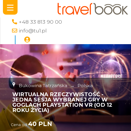
+48 33 813 90 00
info@tu1.pl
Bukowina Tatrzańska
→
Polska
WIRTUALNA RZECZYWISTOŚĆ -
JEDNA SESJA WYBRANEJ GRY W
GOGLACH PLAYSTATION VR (OD 12
ROKU ŻYCIA)
40 PLN
Cena od