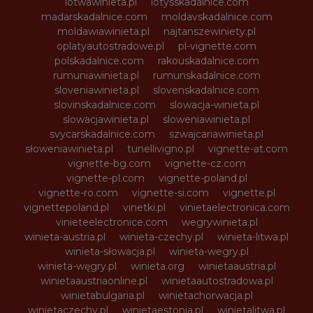
lotwawinieta.pl
lotysskadalnice.com
madarskadalnice.com
moldavskadalnice.com
moldawiawinieta.pl
najtanszewiniety.pl
oplatyautostradowe.pl
pl-vignette.com
polskadalnice.com
rakouskadalnice.com
rumuniawinieta.pl
rumunskadalnice.com
sloveniawinieta.pl
slovenskadalnice.com
slovinskadalnice.com
slowacja-winieta.pl
slowacjawinieta.pl
sloweniawinieta.pl
svycarskadalnice.com
szwajcariawinieta.pl
słoweniawinieta.pl
tunellivigno.pl
vignette-at.com
vignette-bg.com
vignette-cz.com
vignette-pl.com
vignette-poland.pl
vignette-ro.com
vignette-si.com
vignette.pl
vignettepoland.pl
vinetki.pl
vinietaelectronica.com
vinieteelectronice.com
wegrywinieta.pl
winieta-austria.pl
winieta-czechy.pl
winieta-litwa.pl
winieta-słowacja.pl
winieta-wegry.pl
winieta-węgry.pl
winieta.org
winietaaustria.pl
winietaaustriaonline.pl
winietaautostradowa.pl
winietabulgaria.pl
winietachorwacja.pl
winietaczechy.pl
winietaestonia.pl
winietalitwa.pl