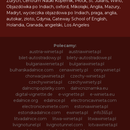
Zurych
,
Centrum Nauki Kopernik
,
Płock
,
St. Julians
,
Wilno
,
Objazdówka po Indiach
,
oxford
,
Mikołajki
,
Anglia
,
Mazury
,
Madryt
,
wycieczka objazdowa po Indiach
,
praga
,
anglia
,
autokar
,
złoto
,
Gdynia
,
Gateway School of English
,
Holandia
,
Granada
,
angielski
,
Los Angeles
Polecamy:
austria-winieta.pl
austriawinieta.pl
bilet-autostradowy.pl
bilety-autostradowe.pl
bulgariawienieta.pl
bulgariawinieta.pl
bulharskadalnice.com
cenawiniety.pl
cenywiniet.pl
chorwacjawinieta.pl
czechy-winieta.pl
czechywinieta.pl
czechywiniety.pl
dalnicnipoplatky.com
dalnicniznamka.eu
digital-vignette.de
e-vignette.pl
e-winieta.eu
edalnice.org
edalnice.pl
electronicavinieta.com
electroniceviniete.com
estoniawinieta.pl
estonskadalnice.com
ewinieta.pl
info365.pl
litvadalnice.com
litwa-winieta.pl
litwawinieta.pl
livignotunel.pl
livignotunnel.com
lotvawinieta.pl