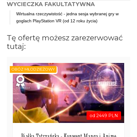
WYCIECZKA FAKULTATYWNA
Wirtualna rzeczywistość - jedna sesja wybranej gry w
goglach PlayStation VR (od 12 roku życia)
Tę ofertę możesz zarezerwować
tutaj:
OBÓZ MŁODZIEŻOWY
PROMOCJA
od 2449 PLN
Białka Tatrzańska - Konwent Manga i Anime