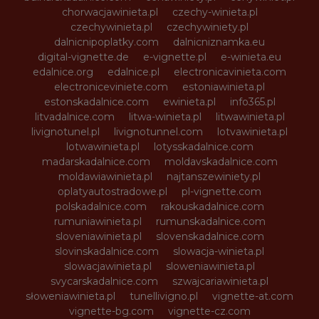
chorwacjawinieta.pl
czechy-winieta.pl
czechywinieta.pl
czechywiniety.pl
dalnicnipoplatky.com
dalnicniznamka.eu
digital-vignette.de
e-vignette.pl
e-winieta.eu
edalnice.org
edalnice.pl
electronicavinieta.com
electroniceviniete.com
estoniawinieta.pl
estonskadalnice.com
ewinieta.pl
info365.pl
litvadalnice.com
litwa-winieta.pl
litwawinieta.pl
livignotunel.pl
livignotunnel.com
lotvawinieta.pl
lotwawinieta.pl
lotysskadalnice.com
madarskadalnice.com
moldavskadalnice.com
moldawiawinieta.pl
najtanszewiniety.pl
oplatyautostradowe.pl
pl-vignette.com
polskadalnice.com
rakouskadalnice.com
rumuniawinieta.pl
rumunskadalnice.com
sloveniawinieta.pl
slovenskadalnice.com
slovinskadalnice.com
slowacja-winieta.pl
slowacjawinieta.pl
sloweniawinieta.pl
svycarskadalnice.com
szwajcariawinieta.pl
słoweniawinieta.pl
tunellivigno.pl
vignette-at.com
vignette-bg.com
vignette-cz.com