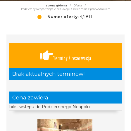
Strona główna
/
Oferta
/
Podziemny Neapol: wejście bez kolejki + zwiedzanie z przewodnikiem
Numer oferty:
4/18111
Terminy / rezerwacja
Brak aktualnych terminów!
Cena zawiera
bilet wstępu do Podziemnego Neapolu