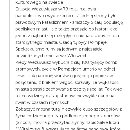
kulturowego na świecie
Erupcja Wezuwiusza w 79 roku n.e. była
paradoksalnym wydarzeniem. Z jednej strony było
prawdziwym kataklizmem - zniszczyło całą populację
pobliskich miast - ale także przeszło do historii jako
jedno z najbardziej rozległych i nienaruszonych ruin
starożytnego miasta. Osadą tą były Pompeje.
Spektakularne ruiny są jednym z najczęściej
odwiedzanych miejsc we Włoszech.
Kiedy Wezuwiusz wybuchł z siłą 100 tysięcy bomb
atomowych, życie w Pompejach umarło w jednej
chwili. Jak na ironię warstwa gorącego popiołu w
połączeniu z brakiem wilgoci sprawiły, że większość
miasta została zachowana przez tysiące lat. Tak więc
to, co widzimy dzisiaj, stanowi niezwykłe okno na
świat w czasach rzymskich.
Zobaczyć można tutaj niezwykle dużo szczegółów z
życia codziennego. Na podłodze jednego z domów
(Sirico's) można przeczytać słynny napis Salve lucru
(„Witaj zysku"), wskazujące na firmę handlową, której