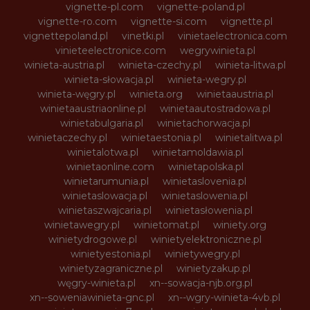
vignette-pl.com
vignette-poland.pl
vignette-ro.com
vignette-si.com
vignette.pl
vignettepoland.pl
vinetki.pl
vinietaelectronica.com
vinieteelectronice.com
wegrywinieta.pl
winieta-austria.pl
winieta-czechy.pl
winieta-litwa.pl
winieta-słowacja.pl
winieta-wegry.pl
winieta-węgry.pl
winieta.org
winietaaustria.pl
winietaaustriaonline.pl
winietaautostradowa.pl
winietabulgaria.pl
winietachorwacja.pl
winietaczechy.pl
winietaestonia.pl
winietalitwa.pl
winietalotwa.pl
winietamoldawia.pl
winietaonline.com
winietapolska.pl
winietarumunia.pl
winietaslovenia.pl
winietaslowacja.pl
winietaslowenia.pl
winietaszwajcaria.pl
winietasłowenia.pl
winietawegry.pl
winietomat.pl
winiety.org
winietydrogowe.pl
winietyelektroniczne.pl
winietyestonia.pl
winietywegry.pl
winietyzagraniczne.pl
winietyzakup.pl
węgry-winieta.pl
xn--sowacja-njb.org.pl
xn--soweniawinieta-gnc.pl
xn--wgry-winieta-4vb.pl