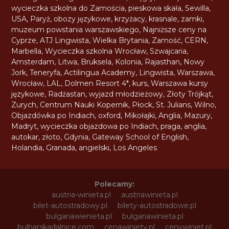
wycieczka szkolna do Zamościa
,
pieskowa skała
,
Sewilla
,
USA
,
Paryż
,
obozy językowe
,
krzyżacy
,
krasnale
,
zamki
,
muzeum powstania warszawskiego
,
Najniższe ceny na
Cyprze
,
ATJ Lingwista
,
Wielka Brytania
,
Zamość
,
CERN
,
Marbella
,
Wycieczka szkolna Wrocław
,
Szwajcaria
,
Amsterdam
,
Litwa
,
Bruksela
,
Kolonia
,
Rajasthan
,
Nowy
Jork
,
Teneryfa
,
Actilingua Academy
,
Lingwista
,
Warszawa
,
Wrocław
,
LAL
,
Dolmen Resort 4*
,
kurs
,
Warszawa kursy
językowe
,
Radżastan
,
wyjazd młodzieżowy
,
Złoty Trójkąt
,
Zurych
,
Centrum Nauki Kopernik
,
Płock
,
St. Julians
,
Wilno
,
Objazdówka po Indiach
,
oxford
,
Mikołajki
,
Anglia
,
Mazury
,
Madryt
,
wycieczka objazdowa po Indiach
,
praga
,
anglia
,
autokar
,
złoto
,
Gdynia
,
Gateway School of English
,
Holandia
,
Granada
,
angielski
,
Los Angeles
Polecamy:
austria-winieta.pl
austriawinieta.pl
bilet-autostradowy.pl
bilety-autostradowe.pl
bulgariawienieta.pl
bulgariawinieta.pl
bulharskadalnice.com
cenawiniety.pl
cenywiniet.pl