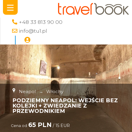
+48 33 813 90 00
info@tu1.pl
Neapol
→
Włochy
PODZIEMNY NEAPOL: WEJŚCIE BEZ
KOLEJKI + ZWIEDZANIE Z
PRZEWODNIKIEM
65 PLN
/ 15 EUR
Cena od