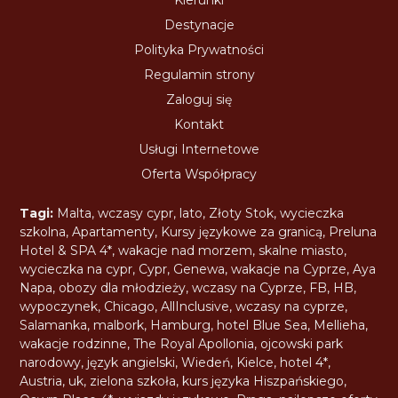
Kierunki
Destynacje
Polityka Prywatności
Regulamin strony
Zaloguj się
Kontakt
Usługi Internetowe
Oferta Współpracy
Tagi:
Malta
,
wczasy cypr
,
lato
,
Złoty Stok
,
wycieczka
szkolna
,
Apartamenty
,
Kursy językowe za granicą
,
Preluna
Hotel & SPA 4*
,
wakacje nad morzem
,
skalne miasto
,
wycieczka na cypr
,
Cypr
,
Genewa
,
wakacje na Cyprze
,
Aya
Napa
,
obozy dla młodzieży
,
wczasy na Cyprze
,
FB
,
HB
,
wypoczynek
,
Chicago
,
AllInclusive
,
wczasy na cyprze
,
Salamanka
,
malbork
,
Hamburg
,
hotel Blue Sea
,
Mellieha
,
wakacje rodzinne
,
The Royal Apollonia
,
ojcowski park
narodowy
,
język angielski
,
Wiedeń
,
Kielce
,
hotel 4*
,
Austria
,
uk
,
zielona szkoła
,
kurs języka Hiszpańskiego
,