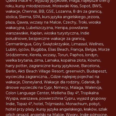
Qawra Place 4*
,
wyjazdy językowe
,
Praga
,
najlepsze oferty
roku
,
kursy młodzieżowe
,
Morawski Kras
,
Sopot
,
BWS
,
wakacje
,
Chennai
,
BB
,
GSE
,
Lozanna
,
8 dni za granicą
,
stolica
,
Sliema
,
SPA
,
kurs języka angielskiego
,
jeziora
,
plaża
,
Qawra
,
wczasy na Malcie
,
Czechy
,
Troki
,
wioska
wakacyjna
,
Lubelszczyzna
,
Henipa
,
powstanie
warszawskie
,
Kaplan
,
wioska turystyczna
,
Indie
południowe
,
bezpieczne wakacje za granicą
,
Germanlingua
,
Góry Świętokrzyskie
,
Limassol
,
Wellnes
,
Lublin
,
ojców
,
Bugibba
,
Elias Beach
,
Francja
,
Belgia
,
Morze
Śródziemne
,
Kerela
,
wczasy
,
Toruń
,
Paphos
,
londyn
,
wielka brytania
,
zima
,
Larnaka
,
kopalnia złota
,
Kowno
,
harry potter
,
zagraniczne kursy językowe
,
Barcelona
,
Berlin
,
Akti Beach Village Resort
,
greenwich
,
Budapeszt
,
wycieczka zagraniczna
,
,
Gdzie najlepiej pojechać na
wakacje
,
Disneyland
,
Wakacje dla rodziny
,
Gdańsk
,
8-
dniowe wycieczki na Cypr
,
Nimecy
,
Malaga
,
Walencja
,
Colon Language Center
,
Mellieha Bay 4*
,
Tropikalna
Wyspa
,
warszawa
,
powierzchnia Cypru
,
wyjazd grupowy
Indie
,
Topaz 4*
,
hotel
,
Trójmiasto
,
Monachium
,
pobyt
,
holtel przy plaży
,
kursy języka angielskiego
,
kraków
,
szlak
orlich gniazd
,
angielski na Malcie
,
Węgry
,
Indie północne
,