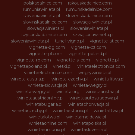
polskadalnice.com
rakouskadalnice.com
rumuniawinieta.pl
rumunskadalnice.com
sloveniawinieta.pl
slovenskadalnice.com
slovinskadalnice.com
slowacja-winieta.pl
slowacjawinieta.pl
sloweniawinieta.pl
svycarskadalnice.com
szwajcariawinieta.pl
słoweniawinieta.pl
tunellivigno.pl
vignette-at.com
vignette-bg.com
vignette-cz.com
vignette-pl.com
vignette-poland.pl
vignette-ro.com
vignette-si.com
vignette.pl
vignettepoland.pl
vinetki.pl
vinietaelectronica.com
vinieteelectronice.com
wegrywinieta.pl
winieta-austria.pl
winieta-czechy.pl
winieta-litwa.pl
winieta-słowacja.pl
winieta-wegry.pl
winieta-węgry.pl
winieta.org
winietaaustria.pl
winietaaustriaonline.pl
winietaautostradowa.pl
winietabulgaria.pl
winietachorwacja.pl
winietaczechy.pl
winietaestonia.pl
winietalitwa.pl
winietalotwa.pl
winietamoldawia.pl
winietaonline.com
winietapolska.pl
winietarumunia.pl
winietaslovenia.pl