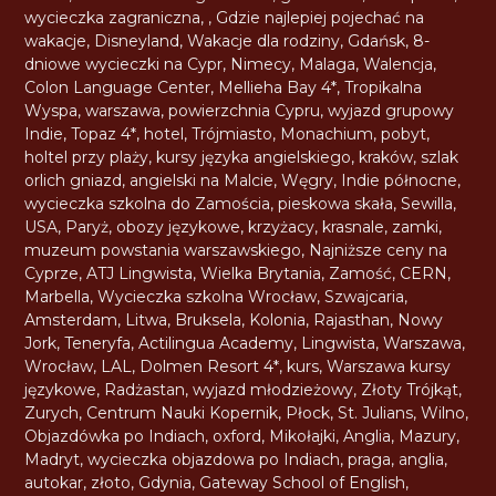
wycieczka zagraniczna
,
,
Gdzie najlepiej pojechać na
wakacje
,
Disneyland
,
Wakacje dla rodziny
,
Gdańsk
,
8-
dniowe wycieczki na Cypr
,
Nimecy
,
Malaga
,
Walencja
,
Colon Language Center
,
Mellieha Bay 4*
,
Tropikalna
Wyspa
,
warszawa
,
powierzchnia Cypru
,
wyjazd grupowy
Indie
,
Topaz 4*
,
hotel
,
Trójmiasto
,
Monachium
,
pobyt
,
holtel przy plaży
,
kursy języka angielskiego
,
kraków
,
szlak
orlich gniazd
,
angielski na Malcie
,
Węgry
,
Indie północne
,
wycieczka szkolna do Zamościa
,
pieskowa skała
,
Sewilla
,
USA
,
Paryż
,
obozy językowe
,
krzyżacy
,
krasnale
,
zamki
,
muzeum powstania warszawskiego
,
Najniższe ceny na
Cyprze
,
ATJ Lingwista
,
Wielka Brytania
,
Zamość
,
CERN
,
Marbella
,
Wycieczka szkolna Wrocław
,
Szwajcaria
,
Amsterdam
,
Litwa
,
Bruksela
,
Kolonia
,
Rajasthan
,
Nowy
Jork
,
Teneryfa
,
Actilingua Academy
,
Lingwista
,
Warszawa
,
Wrocław
,
LAL
,
Dolmen Resort 4*
,
kurs
,
Warszawa kursy
językowe
,
Radżastan
,
wyjazd młodzieżowy
,
Złoty Trójkąt
,
Zurych
,
Centrum Nauki Kopernik
,
Płock
,
St. Julians
,
Wilno
,
Objazdówka po Indiach
,
oxford
,
Mikołajki
,
Anglia
,
Mazury
,
Madryt
,
wycieczka objazdowa po Indiach
,
praga
,
anglia
,
autokar
,
złoto
,
Gdynia
,
Gateway School of English
,