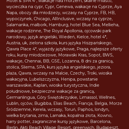
Hotel & SPA 4*
,
wakacje nad morzem
,
skalne miasto
,
wycieczka na cypr
,
Cypr
,
Genewa
,
wakacje na Cyprze
,
Aya
Napa
,
obozy dla młodzieży
,
wczasy na Cyprze
,
FB
,
HB
,
wypoczynek
,
Chicago
,
AllInclusive
,
wczasy na cyprze
,
Salamanka
,
malbork
,
Hamburg
,
hotel Blue Sea
,
Mellieha
,
wakacje rodzinne
,
The Royal Apollonia
,
ojcowski park
narodowy
,
język angielski
,
Wiedeń
,
Kielce
,
hotel 4*
,
Austria
,
uk
,
zielona szkoła
,
kurs języka Hiszpańskiego
,
Qawra Place 4*
,
wyjazdy językowe
,
Praga
,
najlepsze oferty
roku
,
kursy młodzieżowe
,
Morawski Kras
,
Sopot
,
BWS
,
wakacje
,
Chennai
,
BB
,
GSE
,
Lozanna
,
8 dni za granicą
,
stolica
,
Sliema
,
SPA
,
kurs języka angielskiego
,
jeziora
,
plaża
,
Qawra
,
wczasy na Malcie
,
Czechy
,
Troki
,
wioska
wakacyjna
,
Lubelszczyzna
,
Henipa
,
powstanie
warszawskie
,
Kaplan
,
wioska turystyczna
,
Indie
południowe
,
bezpieczne wakacje za granicą
,
Germanlingua
,
Góry Świętokrzyskie
,
Limassol
,
Wellnes
,
Lublin
,
ojców
,
Bugibba
,
Elias Beach
,
Francja
,
Belgia
,
Morze
Śródziemne
,
Kerela
,
wczasy
,
Toruń
,
Paphos
,
londyn
,
wielka brytania
,
zima
,
Larnaka
,
kopalnia złota
,
Kowno
,
harry potter
,
zagraniczne kursy językowe
,
Barcelona
,
Berlin
,
Akti Beach Village Resort
,
greenwich
,
Budapeszt
,