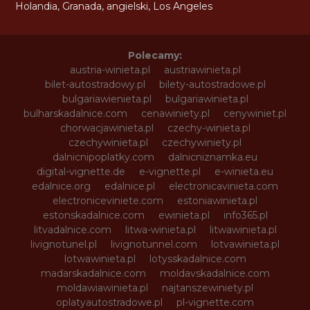
Holandia
,
Granada
,
angielski
,
Los Angeles
Polecamy:
austria-winieta.pl
austriawinieta.pl
bilet-autostradowy.pl
bilety-autostradowe.pl
bulgariawienieta.pl
bulgariawinieta.pl
bulharskadalnice.com
cenawiniety.pl
cenywiniet.pl
chorwacjawinieta.pl
czechy-winieta.pl
czechywinieta.pl
czechywiniety.pl
dalnicnipoplatky.com
dalnicniznamka.eu
digital-vignette.de
e-vignette.pl
e-winieta.eu
edalnice.org
edalnice.pl
electronicavinieta.com
electroniceviniete.com
estoniawinieta.pl
estonskadalnice.com
ewinieta.pl
info365.pl
litvadalnice.com
litwa-winieta.pl
litwawinieta.pl
livignotunel.pl
livignotunnel.com
lotvawinieta.pl
lotwawinieta.pl
lotysskadalnice.com
madarskadalnice.com
moldavskadalnice.com
moldawiawinieta.pl
najtanszewiniety.pl
oplatyautostradowe.pl
pl-vignette.com