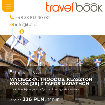
+48 33 813 90 00
info@tu1.pl
Pafos
→
Cypr
WYCIECZKA: TROODOS, KLASZTOR
KYKKOS [38] Z PAFOS MARATHON
Najpiękniejsze góry na Cyprze i bizantyjskie klasztory
326 PLN
/ 75 EUR
Cena od