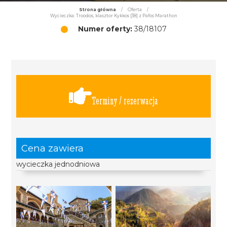
Strona główna
/
Oferta
/
Wycieczka: Troodos, klasztor Kykkos [38] z Pafos Marathon
Numer oferty:
38/18107
Terminy / rezerwacja
Cena zawiera
wycieczka jednodniowa