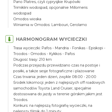
Pano Platres, czyli cyprysjkie Krupówki
Trimiklini wodospad, opcjonalnie Millomeris
wodospad
Omodos wioska
Winiarnia w Omodos: Lambouri, Gerolamo
HARMONOGRAM WYCIECZKI
Trasa wycieczki: Pafos - Mandria - Fonikas - Episkopi -
Troodos - Omodos - Kykkos - Pafos
Długość trasy: 210 km
Podczas przejazdu przewidziano czas na postoje i
posiłki, a także sesje fotograficzne i plażowanie
Czas trwania: jeden dzień, zwykle 08:00 - 20:00
Środek lokomocji: jeden z najlepszych off roadowych
samochodów Toyota Land Cruiser, specjalnie
dostosowana do jazdy w terenie górskim jakim jest
Troodos.
Konkurs: na najlepszą fotografię wycieczki, na
najlepszy filmik do 1 minuty.