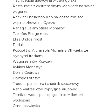
Trachipedula tradycyjna wioska górska
Restauracja z ekstremalnym widokiem na skalne
wzgórze
Rock of Chasampoulion najlepsze miejsce
wspinaczkowe na Cyprze
Panagia Salamiotissa Monastyr
Tzelefos Bridge most
Elias Bridge most
Pedulas
Kościół św. Archanioła Michała z VII wieku ze
słynnymi freskami
Wzgórze z św. Krzyżem
Kykkos Monastyr
Dolina Cedrowa
Olympos szczyt
Troodos panorama i chodnik spacerowy
Pano Platres, czyli cyprysjkie Krupówki
Trimiklini wodospad, opcjonalnie Millomeris
wodospad
Omodos wioska