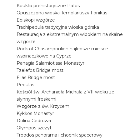
Kouklia prehistoryczne Pafos
Opuszczona wioska Templariuszy Fonikas
Episkopi wzgórze
Trachipedula tradycyjna wioska górska
Restauracja z ekstremalnym widokiem na skalne
wzgórze
Rock of Chasampoulion najlepsze miejsce
wspinaczkowe na Cyprze
Panagia Salamiotissa Monastyr
Tzelefos Bridge most
Elias Bridge most
Pedulas
Kościół św. Archanioła Michała z VII wieku ze
słynnymi freskami
Wzgórze z św. Krzyżem
Kykkos Monastyr
Dolina Cedrowa
Olympos szczyt
Troodos panorama i chodnik spacerowy