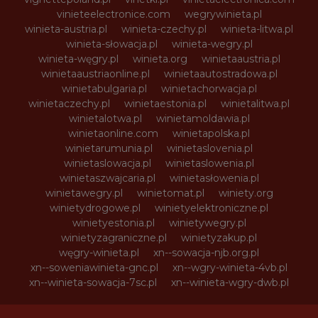
vinieteelectronice.com
wegrywinieta.pl
winieta-austria.pl
winieta-czechy.pl
winieta-litwa.pl
winieta-słowacja.pl
winieta-wegry.pl
winieta-węgry.pl
winieta.org
winietaaustria.pl
winietaaustriaonline.pl
winietaautostradowa.pl
winietabulgaria.pl
winietachorwacja.pl
winietaczechy.pl
winietaestonia.pl
winietalitwa.pl
winietalotwa.pl
winietamoldawia.pl
winietaonline.com
winietapolska.pl
winietarumunia.pl
winietaslovenia.pl
winietaslowacja.pl
winietaslowenia.pl
winietaszwajcaria.pl
winietasłowenia.pl
winietawegry.pl
winietomat.pl
winiety.org
winietydrogowe.pl
winietyelektroniczne.pl
winietyestonia.pl
winietywegry.pl
winietyzagraniczne.pl
winietyzakup.pl
węgry-winieta.pl
xn--sowacja-njb.org.pl
xn--soweniawinieta-gnc.pl
xn--wgry-winieta-4vb.pl
xn--winieta-sowacja-7sc.pl
xn--winieta-wgry-dwb.pl