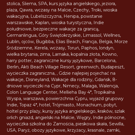
stolica
,
Sliema
,
SPA
,
kurs języka angielskiego
,
jeziora
,
plaża
,
Qawra
,
wczasy na Malcie
,
Czechy
,
Troki
,
wioska
wakacyjna
,
Lubelszczyzna
,
Henipa
,
powstanie
warszawskie
,
Kaplan
,
wioska turystyczna
,
Indie
południowe
,
bezpieczne wakacje za granicą
,
Germanlingua
,
Góry Świętokrzyskie
,
Limassol
,
Wellnes
,
Lublin
,
ojców
,
Bugibba
,
Elias Beach
,
Francja
,
Belgia
,
Morze
Śródziemne
,
Kerela
,
wczasy
,
Toruń
,
Paphos
,
londyn
,
wielka brytania
,
zima
,
Larnaka
,
kopalnia złota
,
Kowno
,
harry potter
,
zagraniczne kursy językowe
,
Barcelona
,
Berlin
,
Akti Beach Village Resort
,
greenwich
,
Budapeszt
,
wycieczka zagraniczna
,
,
Gdzie najlepiej pojechać na
wakacje
,
Disneyland
,
Wakacje dla rodziny
,
Gdańsk
,
8-
dniowe wycieczki na Cypr
,
Nimecy
,
Malaga
,
Walencja
,
Colon Language Center
,
Mellieha Bay 4*
,
Tropikalna
Wyspa
,
warszawa
,
powierzchnia Cypru
,
wyjazd grupowy
Indie
,
Topaz 4*
,
hotel
,
Trójmiasto
,
Monachium
,
pobyt
,
holtel przy plaży
,
kursy języka angielskiego
,
kraków
,
szlak
orlich gniazd
,
angielski na Malcie
,
Węgry
,
Indie północne
,
wycieczka szkolna do Zamościa
,
pieskowa skała
,
Sewilla
,
USA
,
Paryż
,
obozy językowe
,
krzyżacy
,
krasnale
,
zamki
,