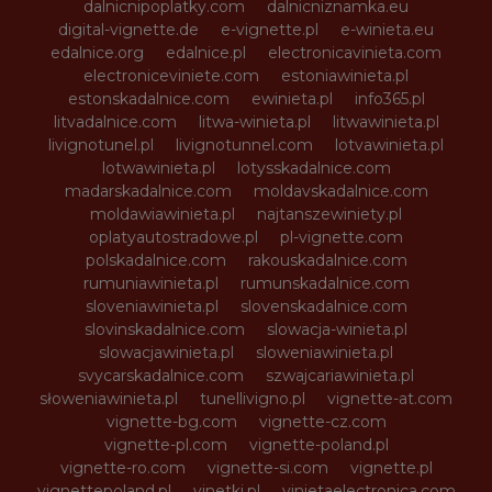
dalnicnipoplatky.com
dalnicniznamka.eu
digital-vignette.de
e-vignette.pl
e-winieta.eu
edalnice.org
edalnice.pl
electronicavinieta.com
electroniceviniete.com
estoniawinieta.pl
estonskadalnice.com
ewinieta.pl
info365.pl
litvadalnice.com
litwa-winieta.pl
litwawinieta.pl
livignotunel.pl
livignotunnel.com
lotvawinieta.pl
lotwawinieta.pl
lotysskadalnice.com
madarskadalnice.com
moldavskadalnice.com
moldawiawinieta.pl
najtanszewiniety.pl
oplatyautostradowe.pl
pl-vignette.com
polskadalnice.com
rakouskadalnice.com
rumuniawinieta.pl
rumunskadalnice.com
sloveniawinieta.pl
slovenskadalnice.com
slovinskadalnice.com
slowacja-winieta.pl
slowacjawinieta.pl
sloweniawinieta.pl
svycarskadalnice.com
szwajcariawinieta.pl
słoweniawinieta.pl
tunellivigno.pl
vignette-at.com
vignette-bg.com
vignette-cz.com
vignette-pl.com
vignette-poland.pl
vignette-ro.com
vignette-si.com
vignette.pl
vignettepoland.pl
vinetki.pl
vinietaelectronica.com