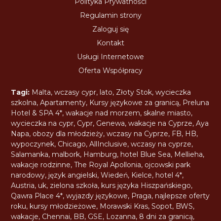
Polityka Prywatności
Regulamin strony
Zaloguj się
Kontakt
Usługi Internetowe
Oferta Współpracy
Tagi:
Malta
,
wczasy cypr
,
lato
,
Złoty Stok
,
wycieczka
szkolna
,
Apartamenty
,
Kursy językowe za granicą
,
Preluna
Hotel & SPA 4*
,
wakacje nad morzem
,
skalne miasto
,
wycieczka na cypr
,
Cypr
,
Genewa
,
wakacje na Cyprze
,
Aya
Napa
,
obozy dla młodzieży
,
wczasy na Cyprze
,
FB
,
HB
,
wypoczynek
,
Chicago
,
AllInclusive
,
wczasy na cyprze
,
Salamanka
,
malbork
,
Hamburg
,
hotel Blue Sea
,
Mellieha
,
wakacje rodzinne
,
The Royal Apollonia
,
ojcowski park
narodowy
,
język angielski
,
Wiedeń
,
Kielce
,
hotel 4*
,
Austria
,
uk
,
zielona szkoła
,
kurs języka Hiszpańskiego
,
Qawra Place 4*
,
wyjazdy językowe
,
Praga
,
najlepsze oferty
roku
,
kursy młodzieżowe
,
Morawski Kras
,
Sopot
,
BWS
,
wakacje
,
Chennai
,
BB
,
GSE
,
Lozanna
,
8 dni za granicą
,