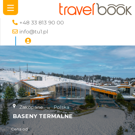
+48 33 813 90 00
info@tu1.pl
Zakopane
→
Polska
BASENY TERMALNE
Cena od