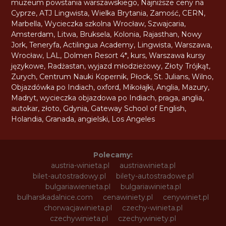
muzeum powstania warszawskiego
,
Najniższe ceny na
Cyprze
,
ATJ Lingwista
,
Wielka Brytania
,
Zamość
,
CERN
,
Marbella
,
Wycieczka szkolna Wrocław
,
Szwajcaria
,
Amsterdam
,
Litwa
,
Bruksela
,
Kolonia
,
Rajasthan
,
Nowy
Jork
,
Teneryfa
,
Actilingua Academy
,
Lingwista
,
Warszawa
,
Wrocław
,
LAL
,
Dolmen Resort 4*
,
kurs
,
Warszawa kursy
językowe
,
Radżastan
,
wyjazd młodzieżowy
,
Złoty Trójkąt
,
Zurych
,
Centrum Nauki Kopernik
,
Płock
,
St. Julians
,
Wilno
,
Objazdówka po Indiach
,
oxford
,
Mikołajki
,
Anglia
,
Mazury
,
Madryt
,
wycieczka objazdowa po Indiach
,
praga
,
anglia
,
autokar
,
złoto
,
Gdynia
,
Gateway School of English
,
Holandia
,
Granada
,
angielski
,
Los Angeles
Polecamy:
austria-winieta.pl
austriawinieta.pl
bilet-autostradowy.pl
bilety-autostradowe.pl
bulgariawienieta.pl
bulgariawinieta.pl
bulharskadalnice.com
cenawiniety.pl
cenywiniet.pl
chorwacjawinieta.pl
czechy-winieta.pl
czechywinieta.pl
czechywiniety.pl