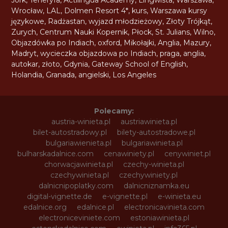
Jork
,
Teneryfa
,
Actilingua Academy
,
Lingwista
,
Warszawa
,
Wrocław
,
LAL
,
Dolmen Resort 4*
,
kurs
,
Warszawa kursy
językowe
,
Radżastan
,
wyjazd młodzieżowy
,
Złoty Trójkąt
,
Zurych
,
Centrum Nauki Kopernik
,
Płock
,
St. Julians
,
Wilno
,
Objazdówka po Indiach
,
oxford
,
Mikołajki
,
Anglia
,
Mazury
,
Madryt
,
wycieczka objazdowa po Indiach
,
praga
,
anglia
,
autokar
,
złoto
,
Gdynia
,
Gateway School of English
,
Holandia
,
Granada
,
angielski
,
Los Angeles
Polecamy:
austria-winieta.pl
austriawinieta.pl
bilet-autostradowy.pl
bilety-autostradowe.pl
bulgariawienieta.pl
bulgariawinieta.pl
bulharskadalnice.com
cenawiniety.pl
cenywiniet.pl
chorwacjawinieta.pl
czechy-winieta.pl
czechywinieta.pl
czechywiniety.pl
dalnicnipoplatky.com
dalnicniznamka.eu
digital-vignette.de
e-vignette.pl
e-winieta.eu
edalnice.org
edalnice.pl
electronicavinieta.com
electroniceviniete.com
estoniawinieta.pl