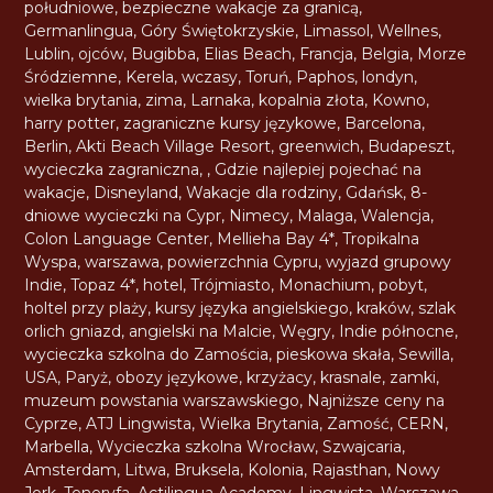
południowe
,
bezpieczne wakacje za granicą
,
Germanlingua
,
Góry Świętokrzyskie
,
Limassol
,
Wellnes
,
Lublin
,
ojców
,
Bugibba
,
Elias Beach
,
Francja
,
Belgia
,
Morze
Śródziemne
,
Kerela
,
wczasy
,
Toruń
,
Paphos
,
londyn
,
wielka brytania
,
zima
,
Larnaka
,
kopalnia złota
,
Kowno
,
harry potter
,
zagraniczne kursy językowe
,
Barcelona
,
Berlin
,
Akti Beach Village Resort
,
greenwich
,
Budapeszt
,
wycieczka zagraniczna
,
,
Gdzie najlepiej pojechać na
wakacje
,
Disneyland
,
Wakacje dla rodziny
,
Gdańsk
,
8-
dniowe wycieczki na Cypr
,
Nimecy
,
Malaga
,
Walencja
,
Colon Language Center
,
Mellieha Bay 4*
,
Tropikalna
Wyspa
,
warszawa
,
powierzchnia Cypru
,
wyjazd grupowy
Indie
,
Topaz 4*
,
hotel
,
Trójmiasto
,
Monachium
,
pobyt
,
holtel przy plaży
,
kursy języka angielskiego
,
kraków
,
szlak
orlich gniazd
,
angielski na Malcie
,
Węgry
,
Indie północne
,
wycieczka szkolna do Zamościa
,
pieskowa skała
,
Sewilla
,
USA
,
Paryż
,
obozy językowe
,
krzyżacy
,
krasnale
,
zamki
,
muzeum powstania warszawskiego
,
Najniższe ceny na
Cyprze
,
ATJ Lingwista
,
Wielka Brytania
,
Zamość
,
CERN
,
Marbella
,
Wycieczka szkolna Wrocław
,
Szwajcaria
,
Amsterdam
,
Litwa
,
Bruksela
,
Kolonia
,
Rajasthan
,
Nowy