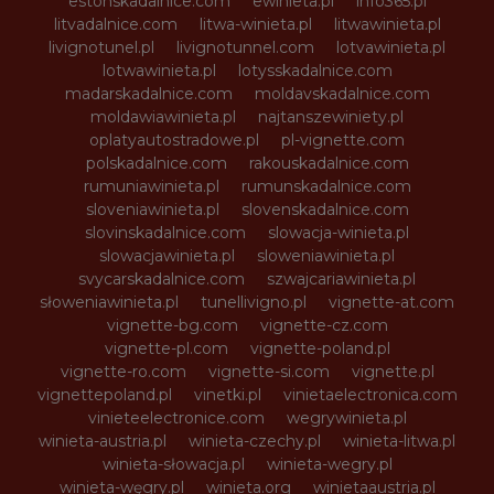
estonskadalnice.com
ewinieta.pl
info365.pl
litvadalnice.com
litwa-winieta.pl
litwawinieta.pl
livignotunel.pl
livignotunnel.com
lotvawinieta.pl
lotwawinieta.pl
lotysskadalnice.com
madarskadalnice.com
moldavskadalnice.com
moldawiawinieta.pl
najtanszewiniety.pl
oplatyautostradowe.pl
pl-vignette.com
polskadalnice.com
rakouskadalnice.com
rumuniawinieta.pl
rumunskadalnice.com
sloveniawinieta.pl
slovenskadalnice.com
slovinskadalnice.com
slowacja-winieta.pl
slowacjawinieta.pl
sloweniawinieta.pl
svycarskadalnice.com
szwajcariawinieta.pl
słoweniawinieta.pl
tunellivigno.pl
vignette-at.com
vignette-bg.com
vignette-cz.com
vignette-pl.com
vignette-poland.pl
vignette-ro.com
vignette-si.com
vignette.pl
vignettepoland.pl
vinetki.pl
vinietaelectronica.com
vinieteelectronice.com
wegrywinieta.pl
winieta-austria.pl
winieta-czechy.pl
winieta-litwa.pl
winieta-słowacja.pl
winieta-wegry.pl
winieta-węgry.pl
winieta.org
winietaaustria.pl