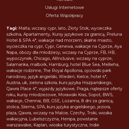
Usługi Internetowe
Oferta Współpracy
Tagi:
Malta
,
wczasy cypr
,
lato
,
Złoty Stok
,
wycieczka
szkolna
,
Apartamenty
,
Kursy językowe za granicą
,
Preluna
Hotel & SPA 4*
,
wakacje nad morzem
,
skalne miasto
,
wycieczka na cypr
,
Cypr
,
Genewa
,
wakacje na Cyprze
,
Aya
Napa
,
obozy dla młodzieży
,
wczasy na Cyprze
,
FB
,
HB
,
wypoczynek
,
Chicago
,
AllInclusive
,
wczasy na cyprze
,
Salamanka
,
malbork
,
Hamburg
,
hotel Blue Sea
,
Mellieha
,
wakacje rodzinne
,
The Royal Apollonia
,
ojcowski park
narodowy
,
język angielski
,
Wiedeń
,
Kielce
,
hotel 4*
,
Austria
,
uk
,
zielona szkoła
,
kurs języka Hiszpańskiego
,
Qawra Place 4*
,
wyjazdy językowe
,
Praga
,
najlepsze oferty
roku
,
kursy młodzieżowe
,
Morawski Kras
,
Sopot
,
BWS
,
wakacje
,
Chennai
,
BB
,
GSE
,
Lozanna
,
8 dni za granicą
,
stolica
,
Sliema
,
SPA
,
kurs języka angielskiego
,
jeziora
,
plaża
,
Qawra
,
wczasy na Malcie
,
Czechy
,
Troki
,
wioska
wakacyjna
,
Lubelszczyzna
,
Henipa
,
powstanie
warszawskie
,
Kaplan
,
wioska turystyczna
,
Indie