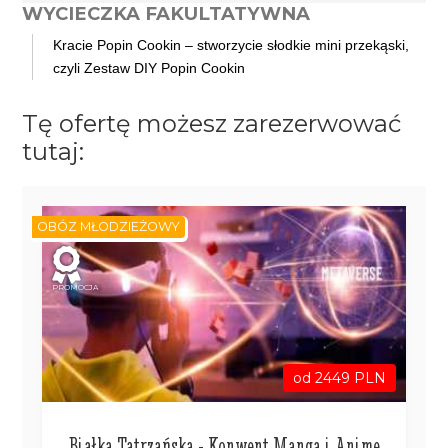
WYCIECZKA FAKULTATYWNA
Kracie Popin Cookin – stworzycie słodkie mini przekąski,
czyli Zestaw DIY Popin Cookin
Tę ofertę możesz zarezerwować
tutaj:
OBÓZ MŁODZIEŻOWY
PROMOCJA
od 2449 PLN
Białka Tatrzańska - Konwent Manga i Anime