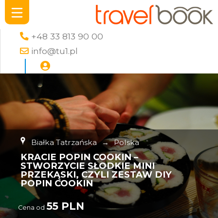
+48 33 813 90 00
info@tu1.pl
Białka Tatrzańska
→
Polska
KRACIE POPIN COOKIN –
STWORZYCIE SŁODKIE MINI
PRZEKĄSKI, CZYLI ZESTAW DIY
POPIN COOKIN
55 PLN
Cena od