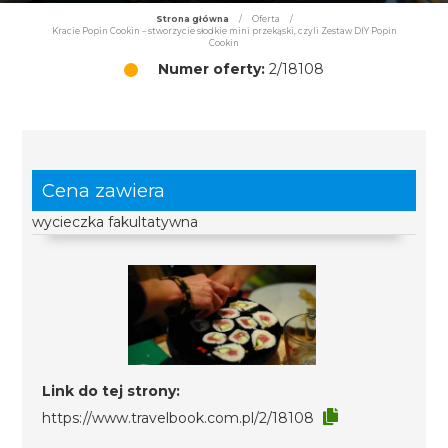
Strona główna
/
Oferta
/
Kracie Popin Cookin – stworzycie słodkie mini przekąski, czyli Zestaw DIY Popin
Cookin
Numer oferty:
2/18108
Cena zawiera
wycieczka fakultatywna
Link do tej strony:
https://www.travelbook.com.pl/2/18108