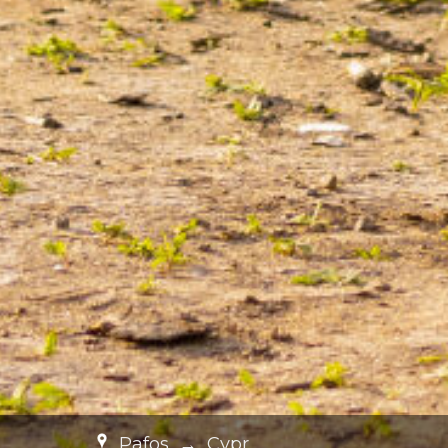
Pafos
→
Cypr