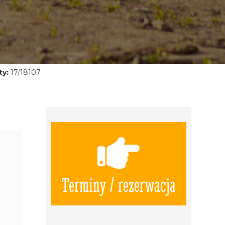
ty:
17/18107
Terminy / rezerwacja