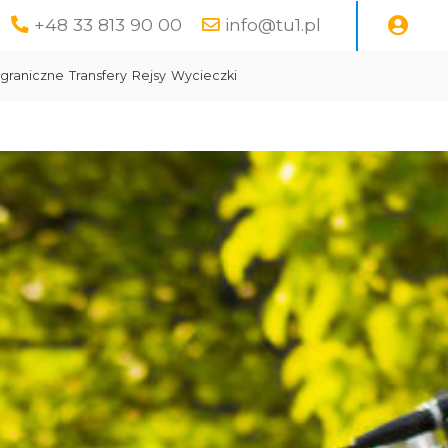
+48 33 813 90 00
info@tu1.pl
graniczne
Transfery
Rejsy
Wycieczki