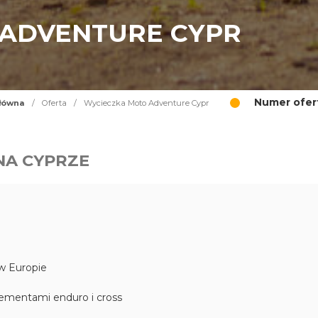
 ADVENTURE CYPR
Numer ofer
łówna
/
Oferta
/
Wycieczka Moto Adventure Cypr
NA CYPRZE
 w Europie
lementami enduro i cross