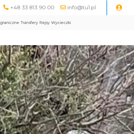
+48 33 813 90 00
info@tu1.pl
graniczne
Transfery
Rejsy
Wycieczki