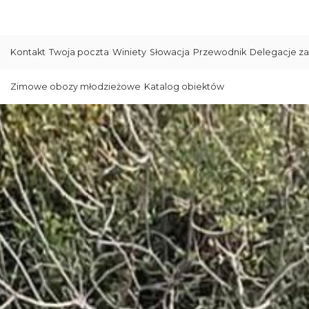
Kontakt
Twoja poczta
Winiety
Słowacja
Przewodnik
Delegacje za
Zimowe obozy młodzieżowe
Katalog obiektów