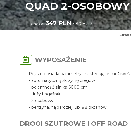
QUAD 2-OSOBOWY 
347 PLN
/ 80 EUR
Cena od
Stron
WYPOSAŻENIE
Pojazd posiada parametry i następujące możliwośc
- automatyczną skrzynię biegów
- pojemność silnika 6000 cm
- duży bagażnik
- 2-osobowy
- benzyna, najbardziej lubi 98 oktanów
DROGI SZUTROWE I OFF ROAD