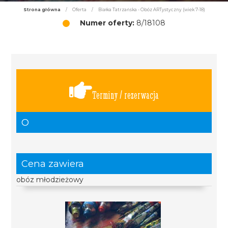
Strona główna
/
Oferta
/
Białka Tatrzańska - Obóz ARTystyczny (wiek 7-18)
Numer oferty:
8/18108
Terminy / rezerwacja
O
Cena zawiera
obóz młodzieżowy