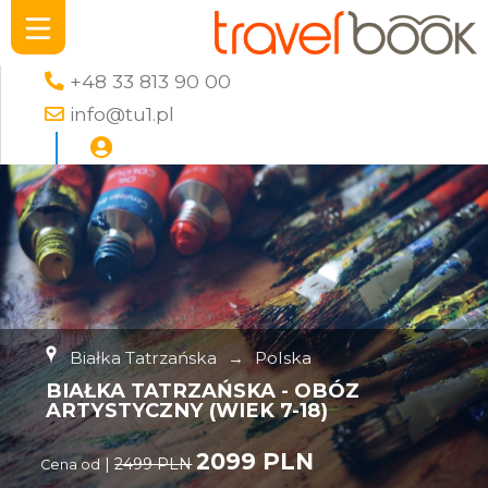
+48 33 813 90 00
info@tu1.pl
Białka Tatrzańska
→
Polska
BIAŁKA TATRZAŃSKA - OBÓZ
ARTYSTYCZNY (WIEK 7-18)
2099 PLN
|
2499 PLN
Cena od