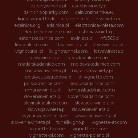
czechywinieta.pl
czechywiniety.pl
dalnicnipoplatky.com
dalnicniznamka.eu
digital-vignette.de
e-vignette.pl
e-winieta.eu
edalnice.org
edalnice.pl
electronicavinieta.com
electroniceviniete.com
estoniawinieta.pl
estonskadalnice.com
ewinieta.pl
info365.pl
litvadalnice.com
litwa-winieta.pl
litwawinieta.pl
livignotunel.pl
livignotunnel.com
lotvawinieta.pl
lotwawinieta.pl
lotysskadalnice.com
madarskadalnice.com
moldavskadalnice.com
moldawiawinieta.pl
najtanszewiniety.pl
oplatyautostradowe.pl
pl-vignette.com
polskadalnice.com
rakouskadalnice.com
rumuniawinieta.pl
rumunskadalnice.com
sloveniawinieta.pl
slovenskadalnice.com
slovinskadalnice.com
slowacja-winieta.pl
slowacjawinieta.pl
sloweniawinieta.pl
svycarskadalnice.com
szwajcariawinieta.pl
słoweniawinieta.pl
tunellivigno.pl
vignette-at.com
vignette-bg.com
vignette-cz.com
vignette-pl.com
vignette-poland.pl