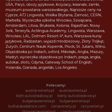
USA
,
Paryż
,
obozy językowe
,
krzyżacy
,
krasnale
,
zamki
,
muzeum powstania warszawskiego
,
Najniższe ceny na
Cyprze
,
ATJ Lingwista
,
Wielka Brytania
,
Zamość
,
CERN
,
Marbella
,
Wycieczka szkolna Wrocław
,
Szwajcaria
,
Amsterdam
,
Litwa
,
Bruksela
,
Kolonia
,
Rajasthan
,
Nowy
Jork
,
Teneryfa
,
Actilingua Academy
,
Lingwista
,
Warszawa
,
Wrocław
,
LAL
,
Dolmen Resort 4*
,
kurs
,
Warszawa kursy
językowe
,
Radżastan
,
wyjazd młodzieżowy
,
Złoty Trójkąt
,
Zurych
,
Centrum Nauki Kopernik
,
Płock
,
St. Julians
,
Wilno
,
Objazdówka po Indiach
,
oxford
,
Mikołajki
,
Anglia
,
Mazury
,
Madryt
,
wycieczka objazdowa po Indiach
,
praga
,
anglia
,
autokar
,
złoto
,
Gdynia
,
Gateway School of English
,
Holandia
,
Granada
,
angielski
,
Los Angeles
Polecamy:
austria-winieta.pl
austriawinieta.pl
bilet-autostradowy.pl
bilety-autostradowe.pl
bulgariawienieta.pl
bulgariawinieta.pl
bulharskadalnice.com
cenawiniety.pl
cenywiniet.pl
chorwacjawinieta.pl
czechy-winieta.pl