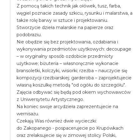
Z pomocą takich technik jak ołówek, tusz, farba,
węgiel poznacie zasady szkicu, rysunku i malarstwa, a
także rolę barwy w sztuce i projektowaniu.
Stworzycie dzieła malarskie na papierze oraz
podobraziu.
Nie obędzie się bez projektowania, ozdabiania i
wykonywania przedmiotów użytkowych: decoupage
– w oryginalny sposób ozdobicie przedmioty
użytkowe; biżuteria – własnoręcznie wykonacie
bransoletki, kolczyki, wisiorki; rzeźba – nauczycie się
kompozycji rzeźbiarskiej; garderoba – zaprojektujecie
własną koszulkę metodą "od ogółu do szczegółu".
Zajęcia odbywać się będą pod okiem wychowawców
z Uniwersytetu Artystycznego.
Na koniec swoje arcydzieła zaprezentujecie na
wernisażu.
Czekają Was również dwie wycieczki:
do Zakopanego - pospacerujecie po Krupówkach
oraz zrelaksujecie się w zimowej stolicy Polski,