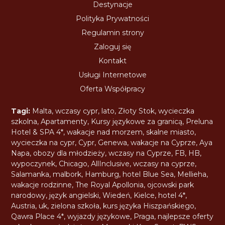
Destynacje
Polityka Prywatności
Regulamin strony
Zaloguj się
Kontakt
Usługi Internetowe
Oferta Współpracy
Tagi:
Malta
,
wczasy cypr
,
lato
,
Złoty Stok
,
wycieczka
szkolna
,
Apartamenty
,
Kursy językowe za granicą
,
Preluna
Hotel & SPA 4*
,
wakacje nad morzem
,
skalne miasto
,
wycieczka na cypr
,
Cypr
,
Genewa
,
wakacje na Cyprze
,
Aya
Napa
,
obozy dla młodzieży
,
wczasy na Cyprze
,
FB
,
HB
,
wypoczynek
,
Chicago
,
AllInclusive
,
wczasy na cyprze
,
Salamanka
,
malbork
,
Hamburg
,
hotel Blue Sea
,
Mellieha
,
wakacje rodzinne
,
The Royal Apollonia
,
ojcowski park
narodowy
,
język angielski
,
Wiedeń
,
Kielce
,
hotel 4*
,
Austria
,
uk
,
zielona szkoła
,
kurs języka Hiszpańskiego
,
Qawra Place 4*
,
wyjazdy językowe
,
Praga
,
najlepsze oferty