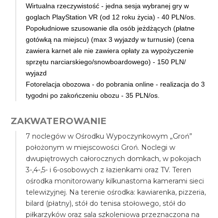
Wirtualna rzeczywistość - jedna sesja wybranej gry w
goglach PlayStation VR (od 12 roku życia) - 40 PLN/os.
Popołudniowe szusowanie dla osób jeżdżących (płatne
gotówką na miejscu) (max 3 wyjazdy w turnusie) (cena
zawiera karnet ale nie zawiera opłaty za wypożyczenie
sprzętu narciarskiego/snowboardowego) - 150 PLN/
wyjazd
Fotorelacja obozowa - do pobrania online - realizacja do 3
tygodni po zakończeniu obozu - 35 PLN/os.
ZAKWATEROWANIE
7 noclegów w Ośrodku Wypoczynkowym „Groń”
położonym w miejscowości Groń. Noclegi w
dwupiętrowych całorocznych domkach, w pokojach
3-,4-,5- i 6-osobowych z łazienkami oraz TV. Teren
ośrodka monitorowany kilkunastoma kamerami sieci
telewizyjnej. Na terenie ośrodka: kawiarenka, pizzeria,
bilard (płatny), stół do tenisa stołowego, stół do
piłkarzyków oraz sala szkoleniowa przeznaczona na