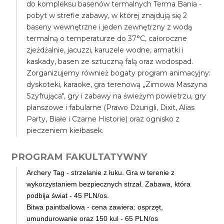
do kompleksu basenów termalnych Terma Bania -
pobyt w strefie zabawy, w której znajdują się 2
baseny wewnętrzne i jeden zewnętrzny z wodą
termalną o temperaturze do 37°C, całoroczne
zjeżdżalnie, jacuzzi, karuzele wodne, armatki i
kaskady, basen ze sztuczną falą oraz wodospad.
Zorganizujemy również bogaty program animacyjny:
dyskoteki, karaoke, gra terenową „Zimowa Maszyna
Szyfrująca", gry i zabawy na świeżym powietrzu, gry
planszowe i fabularne (Prawo Dżungli, Dixit, Alias
Party, Białe i Czarne Historie) oraz ognisko z
pieczeniem kiełbasek.
PROGRAM FAKULTATYWNY
Archery Tag - strzelanie z łuku. Gra w terenie z
wykorzystaniem bezpiecznych strzał. Zabawa, która
podbija świat - 45 PLN/os.
Bitwa paintballowa - cena zawiera: osprzęt,
umundurowanie oraz 150 kul - 65 PLN/os