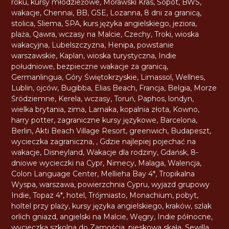
roku
,
kursy młodzieżowe
,
Morawski Kras
,
Sopot
,
BWS
,
wakacje
,
Chennai
,
BB
,
GSE
,
Lozanna
,
8 dni za granicą
,
stolica
,
Sliema
,
SPA
,
kurs języka angielskiego
,
jeziora
,
plaża
,
Qawra
,
wczasy na Malcie
,
Czechy
,
Troki
,
wioska
wakacyjna
,
Lubelszczyzna
,
Henipa
,
powstanie
warszawskie
,
Kaplan
,
wioska turystyczna
,
Indie
południowe
,
bezpieczne wakacje za granicą
,
Germanlingua
,
Góry Świętokrzyskie
,
Limassol
,
Wellnes
,
Lublin
,
ojców
,
Bugibba
,
Elias Beach
,
Francja
,
Belgia
,
Morze
Śródziemne
,
Kerela
,
wczasy
,
Toruń
,
Paphos
,
londyn
,
wielka brytania
,
zima
,
Larnaka
,
kopalnia złota
,
Kowno
,
harry potter
,
zagraniczne kursy językowe
,
Barcelona
,
Berlin
,
Akti Beach Village Resort
,
greenwich
,
Budapeszt
,
wycieczka zagraniczna
,
,
Gdzie najlepiej pojechać na
wakacje
,
Disneyland
,
Wakacje dla rodziny
,
Gdańsk
,
8-
dniowe wycieczki na Cypr
,
Nimecy
,
Malaga
,
Walencja
,
Colon Language Center
,
Mellieha Bay 4*
,
Tropikalna
Wyspa
,
warszawa
,
powierzchnia Cypru
,
wyjazd grupowy
Indie
,
Topaz 4*
,
hotel
,
Trójmiasto
,
Monachium
,
pobyt
,
holtel przy plaży
,
kursy języka angielskiego
,
kraków
,
szlak
orlich gniazd
,
angielski na Malcie
,
Węgry
,
Indie północne
,
wycieczka szkolna do Zamościa
,
pieskowa skała
,
Sewilla
,