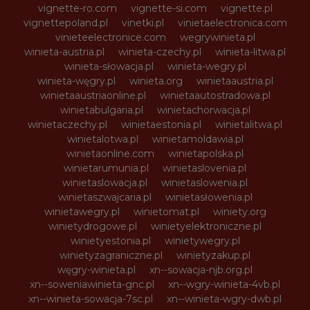
vignette-ro.com
vignette-si.com
vignette.pl
vignettepoland.pl
vinetki.pl
vinietaelectronica.com
vinieteelectronice.com
wegrywinieta.pl
winieta-austria.pl
winieta-czechy.pl
winieta-litwa.pl
winieta-słowacja.pl
winieta-wegry.pl
winieta-węgry.pl
winieta.org
winietaaustria.pl
winietaaustriaonline.pl
winietaautostradowa.pl
winietabulgaria.pl
winietachorwacja.pl
winietaczechy.pl
winietaestonia.pl
winietalitwa.pl
winietalotwa.pl
winietamoldawia.pl
winietaonline.com
winietapolska.pl
winietarumunia.pl
winietaslovenia.pl
winietaslowacja.pl
winietaslowenia.pl
winietaszwajcaria.pl
winietasłowenia.pl
winietawegry.pl
winietomat.pl
winiety.org
winietydrogowe.pl
winietyelektroniczne.pl
winietyestonia.pl
winietywegry.pl
winietyzagraniczne.pl
winietyzakup.pl
węgry-winieta.pl
xn--sowacja-njb.org.pl
xn--soweniawinieta-gnc.pl
xn--wgry-winieta-4vb.pl
xn--winieta-sowacja-7sc.pl
xn--winieta-wgry-dwb.pl