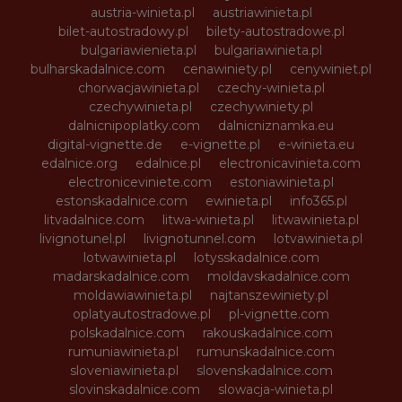
austria-winieta.pl
austriawinieta.pl
bilet-autostradowy.pl
bilety-autostradowe.pl
bulgariawienieta.pl
bulgariawinieta.pl
bulharskadalnice.com
cenawiniety.pl
cenywiniet.pl
chorwacjawinieta.pl
czechy-winieta.pl
czechywinieta.pl
czechywiniety.pl
dalnicnipoplatky.com
dalnicniznamka.eu
digital-vignette.de
e-vignette.pl
e-winieta.eu
edalnice.org
edalnice.pl
electronicavinieta.com
electroniceviniete.com
estoniawinieta.pl
estonskadalnice.com
ewinieta.pl
info365.pl
litvadalnice.com
litwa-winieta.pl
litwawinieta.pl
livignotunel.pl
livignotunnel.com
lotvawinieta.pl
lotwawinieta.pl
lotysskadalnice.com
madarskadalnice.com
moldavskadalnice.com
moldawiawinieta.pl
najtanszewiniety.pl
oplatyautostradowe.pl
pl-vignette.com
polskadalnice.com
rakouskadalnice.com
rumuniawinieta.pl
rumunskadalnice.com
sloveniawinieta.pl
slovenskadalnice.com
slovinskadalnice.com
slowacja-winieta.pl