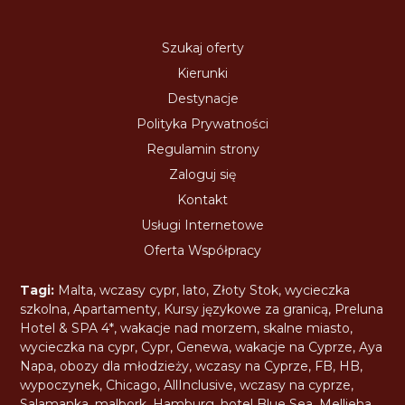
Szukaj oferty
Kierunki
Destynacje
Polityka Prywatności
Regulamin strony
Zaloguj się
Kontakt
Usługi Internetowe
Oferta Współpracy
Tagi:
Malta
,
wczasy cypr
,
lato
,
Złoty Stok
,
wycieczka
szkolna
,
Apartamenty
,
Kursy językowe za granicą
,
Preluna
Hotel & SPA 4*
,
wakacje nad morzem
,
skalne miasto
,
wycieczka na cypr
,
Cypr
,
Genewa
,
wakacje na Cyprze
,
Aya
Napa
,
obozy dla młodzieży
,
wczasy na Cyprze
,
FB
,
HB
,
wypoczynek
,
Chicago
,
AllInclusive
,
wczasy na cyprze
,
Salamanka
,
malbork
,
Hamburg
,
hotel Blue Sea
,
Mellieha
,