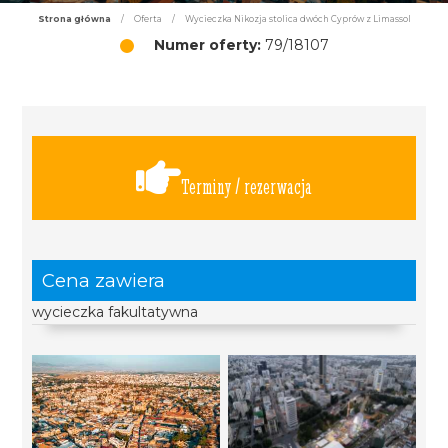
Strona główna
/
Oferta
/
Wycieczka Nikozja stolica dwóch Cyprów z Limassol
Numer oferty:
79/18107
Terminy / rezerwacja
Cena zawiera
wycieczka fakultatywna