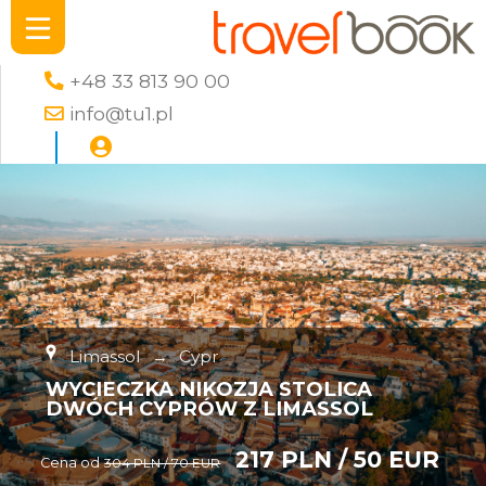
+48 33 813 90 00
info@tu1.pl
Limassol
→
Cypr
WYCIECZKA NIKOZJA STOLICA
DWÓCH CYPRÓW Z LIMASSOL
217 PLN / 50 EUR
Cena od
304 PLN / 70 EUR