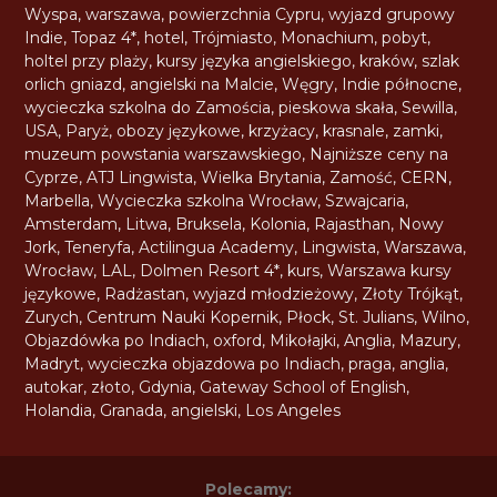
Wyspa
,
warszawa
,
powierzchnia Cypru
,
wyjazd grupowy
Indie
,
Topaz 4*
,
hotel
,
Trójmiasto
,
Monachium
,
pobyt
,
holtel przy plaży
,
kursy języka angielskiego
,
kraków
,
szlak
orlich gniazd
,
angielski na Malcie
,
Węgry
,
Indie północne
,
wycieczka szkolna do Zamościa
,
pieskowa skała
,
Sewilla
,
USA
,
Paryż
,
obozy językowe
,
krzyżacy
,
krasnale
,
zamki
,
muzeum powstania warszawskiego
,
Najniższe ceny na
Cyprze
,
ATJ Lingwista
,
Wielka Brytania
,
Zamość
,
CERN
,
Marbella
,
Wycieczka szkolna Wrocław
,
Szwajcaria
,
Amsterdam
,
Litwa
,
Bruksela
,
Kolonia
,
Rajasthan
,
Nowy
Jork
,
Teneryfa
,
Actilingua Academy
,
Lingwista
,
Warszawa
,
Wrocław
,
LAL
,
Dolmen Resort 4*
,
kurs
,
Warszawa kursy
językowe
,
Radżastan
,
wyjazd młodzieżowy
,
Złoty Trójkąt
,
Zurych
,
Centrum Nauki Kopernik
,
Płock
,
St. Julians
,
Wilno
,
Objazdówka po Indiach
,
oxford
,
Mikołajki
,
Anglia
,
Mazury
,
Madryt
,
wycieczka objazdowa po Indiach
,
praga
,
anglia
,
autokar
,
złoto
,
Gdynia
,
Gateway School of English
,
Holandia
,
Granada
,
angielski
,
Los Angeles
Polecamy: