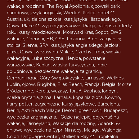
wakacje rodzinne
,
The Royal Apollonia
,
ojcowski park
narodowy
,
język angielski
,
Wiedeń
,
Kielce
,
hotel 4*
,
Austria
,
uk
,
zielona szkoła
,
kurs języka Hiszpańskiego
,
Qawra Place 4*
,
wyjazdy językowe
,
Praga
,
najlepsze oferty
roku
,
kursy młodzieżowe
,
Morawski Kras
,
Sopot
,
BWS
,
wakacje
,
Chennai
,
BB
,
GSE
,
Lozanna
,
8 dni za granicą
,
stolica
,
Sliema
,
SPA
,
kurs języka angielskiego
,
jeziora
,
plaża
,
Qawra
,
wczasy na Malcie
,
Czechy
,
Troki
,
wioska
wakacyjna
,
Lubelszczyzna
,
Henipa
,
powstanie
warszawskie
,
Kaplan
,
wioska turystyczna
,
Indie
południowe
,
bezpieczne wakacje za granicą
,
Germanlingua
,
Góry Świętokrzyskie
,
Limassol
,
Wellnes
,
Lublin
,
ojców
,
Bugibba
,
Elias Beach
,
Francja
,
Belgia
,
Morze
Śródziemne
,
Kerela
,
wczasy
,
Toruń
,
Paphos
,
londyn
,
wielka brytania
,
zima
,
Larnaka
,
kopalnia złota
,
Kowno
,
harry potter
,
zagraniczne kursy językowe
,
Barcelona
,
Berlin
,
Akti Beach Village Resort
,
greenwich
,
Budapeszt
,
wycieczka zagraniczna
,
,
Gdzie najlepiej pojechać na
wakacje
,
Disneyland
,
Wakacje dla rodziny
,
Gdańsk
,
8-
dniowe wycieczki na Cypr
,
Nimecy
,
Malaga
,
Walencja
,
Colon Language Center
,
Mellieha Bay 4*
,
Tropikalna