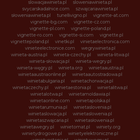
slowacjawinieta.pl
sloweniawinieta.pl
svycarskadalnice.com
szwajcariawinieta.pl
słoweniawinieta.pl
tunellivigno.pl
vignette-at.com
vignette-bg.com
vignette-cz.com
vignette-pl.com
vignette-poland.pl
vignette-ro.com
vignette-si.com
vignette.pl
vignettepoland.pl
vinetki.pl
vinietaelectronica.com
vinieteelectronice.com
wegrywinieta.pl
winieta-austria.pl
winieta-czechy.pl
winieta-litwa.pl
winieta-słowacja.pl
winieta-wegry.pl
winieta-węgry.pl
winieta.org
winietaaustria.pl
winietaaustriaonline.pl
winietaautostradowa.pl
winietabulgaria.pl
winietachorwacja.pl
winietaczechy.pl
winietaestonia.pl
winietalitwa.pl
winietalotwa.pl
winietamoldawia.pl
winietaonline.com
winietapolska.pl
winietarumunia.pl
winietaslovenia.pl
winietaslowacja.pl
winietaslowenia.pl
winietaszwajcaria.pl
winietasłowenia.pl
winietawegry.pl
winietomat.pl
winiety.org
winietydrogowe.pl
winietyelektroniczne.pl
winietyestonia.pl
winietywegry.pl