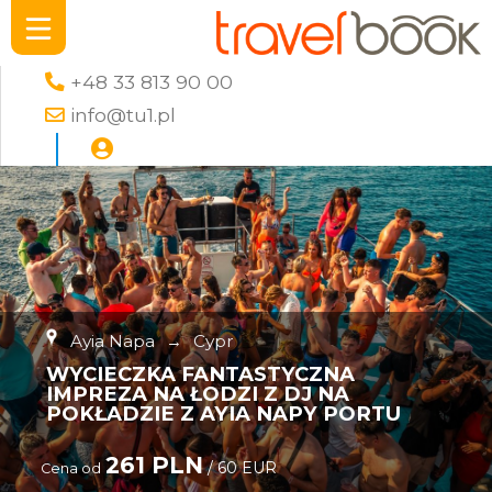
+48 33 813 90 00
info@tu1.pl
Ayia Napa
→
Cypr
WYCIECZKA FANTASTYCZNA
IMPREZA NA ŁODZI Z DJ NA
POKŁADZIE Z AYIA NAPY PORTU
261 PLN
/ 60 EUR
Cena od