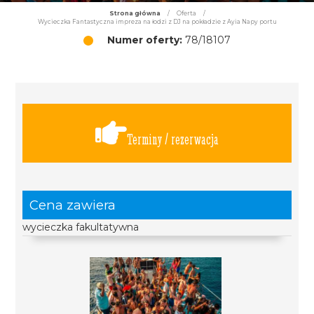
Strona główna
/
Oferta
/
Wycieczka Fantastyczna impreza na łodzi z DJ na pokładzie z Ayia Napy portu
Numer oferty:
78/18107
Terminy / rezerwacja
Cena zawiera
wycieczka fakultatywna