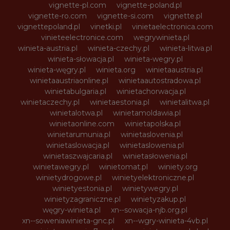
vignette-pl.com
vignette-poland.pl
vignette-ro.com
vignette-si.com
vignette.pl
vignettepoland.pl
vinetki.pl
vinietaelectronica.com
vinieteelectronice.com
wegrywinieta.pl
winieta-austria.pl
winieta-czechy.pl
winieta-litwa.pl
winieta-słowacja.pl
winieta-wegry.pl
winieta-węgry.pl
winieta.org
winietaaustria.pl
winietaaustriaonline.pl
winietaautostradowa.pl
winietabulgaria.pl
winietachorwacja.pl
winietaczechy.pl
winietaestonia.pl
winietalitwa.pl
winietalotwa.pl
winietamoldawia.pl
winietaonline.com
winietapolska.pl
winietarumunia.pl
winietaslovenia.pl
winietaslowacja.pl
winietaslowenia.pl
winietaszwajcaria.pl
winietasłowenia.pl
winietawegry.pl
winietomat.pl
winiety.org
winietydrogowe.pl
winietyelektroniczne.pl
winietyestonia.pl
winietywegry.pl
winietyzagraniczne.pl
winietyzakup.pl
węgry-winieta.pl
xn--sowacja-njb.org.pl
xn--soweniawinieta-gnc.pl
xn--wgry-winieta-4vb.pl