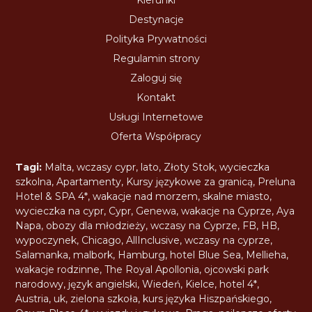
Destynacje
Polityka Prywatności
Regulamin strony
Zaloguj się
Kontakt
Usługi Internetowe
Oferta Współpracy
Tagi:
Malta
,
wczasy cypr
,
lato
,
Złoty Stok
,
wycieczka
szkolna
,
Apartamenty
,
Kursy językowe za granicą
,
Preluna
Hotel & SPA 4*
,
wakacje nad morzem
,
skalne miasto
,
wycieczka na cypr
,
Cypr
,
Genewa
,
wakacje na Cyprze
,
Aya
Napa
,
obozy dla młodzieży
,
wczasy na Cyprze
,
FB
,
HB
,
wypoczynek
,
Chicago
,
AllInclusive
,
wczasy na cyprze
,
Salamanka
,
malbork
,
Hamburg
,
hotel Blue Sea
,
Mellieha
,
wakacje rodzinne
,
The Royal Apollonia
,
ojcowski park
narodowy
,
język angielski
,
Wiedeń
,
Kielce
,
hotel 4*
,
Austria
,
uk
,
zielona szkoła
,
kurs języka Hiszpańskiego
,