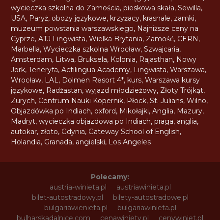
wycieczka szkolna do Zamościa
,
pieskowa skała
,
Sewilla
,
USA
,
Paryż
,
obozy językowe
,
krzyżacy
,
krasnale
,
zamki
,
muzeum powstania warszawskiego
,
Najniższe ceny na
Cyprze
,
ATJ Lingwista
,
Wielka Brytania
,
Zamość
,
CERN
,
Marbella
,
Wycieczka szkolna Wrocław
,
Szwajcaria
,
Amsterdam
,
Litwa
,
Bruksela
,
Kolonia
,
Rajasthan
,
Nowy
Jork
,
Teneryfa
,
Actilingua Academy
,
Lingwista
,
Warszawa
,
Wrocław
,
LAL
,
Dolmen Resort 4*
,
kurs
,
Warszawa kursy
językowe
,
Radżastan
,
wyjazd młodzieżowy
,
Złoty Trójkąt
,
Zurych
,
Centrum Nauki Kopernik
,
Płock
,
St. Julians
,
Wilno
,
Objazdówka po Indiach
,
oxford
,
Mikołajki
,
Anglia
,
Mazury
,
Madryt
,
wycieczka objazdowa po Indiach
,
praga
,
anglia
,
autokar
,
złoto
,
Gdynia
,
Gateway School of English
,
Holandia
,
Granada
,
angielski
,
Los Angeles
Polecamy:
austria-winieta.pl
austriawinieta.pl
bilet-autostradowy.pl
bilety-autostradowe.pl
bulgariawienieta.pl
bulgariawinieta.pl
bulharskadalnice.com
cenawiniety.pl
cenywiniet.pl