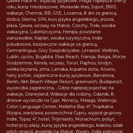
Qawra Place 4*
,
wyjazdy językowe
,
Praga
,
najlepsze oferty
roku
,
kursy młodzieżowe
,
Morawski Kras
,
Sopot
,
BWS
,
wakacje
,
Chennai
,
BB
,
GSE
,
Lozanna
,
8 dni za granicą
,
stolica
,
Sliema
,
SPA
,
kurs języka angielskiego
,
jeziora
,
plaża
,
Qawra
,
wczasy na Malcie
,
Czechy
,
Troki
,
wioska
wakacyjna
,
Lubelszczyzna
,
Henipa
,
powstanie
warszawskie
,
Kaplan
,
wioska turystyczna
,
Indie
południowe
,
bezpieczne wakacje za granicą
,
Germanlingua
,
Góry Świętokrzyskie
,
Limassol
,
Wellnes
,
Lublin
,
ojców
,
Bugibba
,
Elias Beach
,
Francja
,
Belgia
,
Morze
Śródziemne
,
Kerela
,
wczasy
,
Toruń
,
Paphos
,
londyn
,
wielka brytania
,
zima
,
Larnaka
,
kopalnia złota
,
Kowno
,
harry potter
,
zagraniczne kursy językowe
,
Barcelona
,
Berlin
,
Akti Beach Village Resort
,
greenwich
,
Budapeszt
,
wycieczka zagraniczna
,
,
Gdzie najlepiej pojechać na
wakacje
,
Disneyland
,
Wakacje dla rodziny
,
Gdańsk
,
8-
dniowe wycieczki na Cypr
,
Nimecy
,
Malaga
,
Walencja
,
Colon Language Center
,
Mellieha Bay 4*
,
Tropikalna
Wyspa
,
warszawa
,
powierzchnia Cypru
,
wyjazd grupowy
Indie
,
Topaz 4*
,
hotel
,
Trójmiasto
,
Monachium
,
pobyt
,
holtel przy plaży
,
kursy języka angielskiego
,
kraków
,
szlak
orlich gniazd
,
angielski na Malcie
,
Węgry
,
Indie północne
,