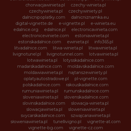
chorwacjawinieta.pl
czechy-winieta.pl
czechywinieta.pl
czechywiniety.pl
dalnicnipoplatky.com
dalnicniznamka.eu
digital-vignette.de
e-vignette.pl
e-winieta.eu
edalnice.org
edalnice.pl
electronicavinieta.com
electroniceviniete.com
estoniawinieta.pl
estonskadalnice.com
ewinieta.pl
info365.pl
litvadalnice.com
litwa-winieta.pl
litwawinieta.pl
livignotunel.pl
livignotunnel.com
lotvawinieta.pl
lotwawinieta.pl
lotysskadalnice.com
madarskadalnice.com
moldavskadalnice.com
moldawiawinieta.pl
najtanszewiniety.pl
oplatyautostradowe.pl
pl-vignette.com
polskadalnice.com
rakouskadalnice.com
rumuniawinieta.pl
rumunskadalnice.com
sloveniawinieta.pl
slovenskadalnice.com
slovinskadalnice.com
slowacja-winieta.pl
slowacjawinieta.pl
sloweniawinieta.pl
svycarskadalnice.com
szwajcariawinieta.pl
słoweniawinieta.pl
tunellivigno.pl
vignette-at.com
vignette-bg.com
vignette-cz.com