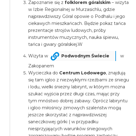
Zapoznanie się z
folklorem góralskim
– wizyta
w Izbie Regionalnej w Murzasichlu, gdzie
najprawdziwszy Góral opowie o Podhalu i jego
ciekawych mieszkańcach. Będzie pokaz tańca
prezentacje strojów ludowych, próby
instrumentów muzycznych, nauka śpiewu,
tańca i gwary góralskiej.W
Wizyta w
Podwodnym Świecie
w
Zakopanem
Wycieczka do
Centrum Lodowego
, znajdują
się tam igloo z niezwykłymi rzeźbami ze śniegu
i lodu, wielki śnieżny labirynt, w którym można
szukać wyjścia przez długi czas, mając przy
tym mnóstwo dobrej zabawy. Oprócz labiryntu
i igloo miłośnicy zimowych szaleństw mogą
jeszcze skorzystać z najprawdziwszej
saneczkowej górki ( w przypadku
niesprzyjających warunków śniegowych
zorganizowany będzie program zastępczy.