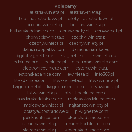
Polecamy:
austria-winieta.pl
austriawinieta.pl
bilet-autostradowy.pl
bilety-autostradowe.pl
bulgariawienieta.pl
bulgariawinieta.pl
bulharskadalnice.com
cenawiniety.pl
cenywiniet.pl
chorwacjawinieta.pl
czechy-winieta.pl
czechywinieta.pl
czechywiniety.pl
dalnicnipoplatky.com
dalnicniznamka.eu
digital-vignette.de
e-vignette.pl
e-winieta.eu
edalnice.org
edalnice.pl
electronicavinieta.com
electroniceviniete.com
estoniawinieta.pl
estonskadalnice.com
ewinieta.pl
info365.pl
litvadalnice.com
litwa-winieta.pl
litwawinieta.pl
livignotunel.pl
livignotunnel.com
lotvawinieta.pl
lotwawinieta.pl
lotysskadalnice.com
madarskadalnice.com
moldavskadalnice.com
moldawiawinieta.pl
najtanszewiniety.pl
oplatyautostradowe.pl
pl-vignette.com
polskadalnice.com
rakouskadalnice.com
rumuniawinieta.pl
rumunskadalnice.com
sloveniawinieta.pl
slovenskadalnice.com