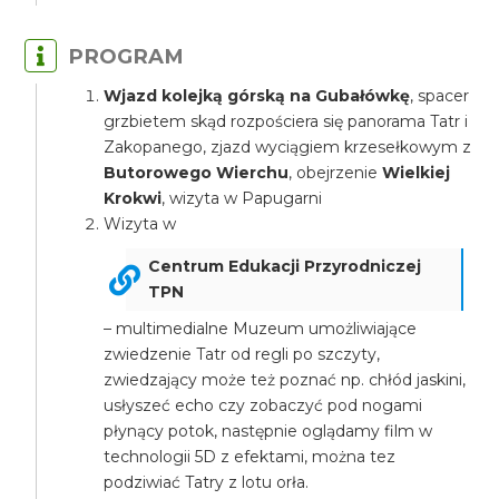
PROGRAM
Wjazd kolejką górską na Gubałówkę
, spacer
grzbietem skąd rozpościera się panorama Tatr i
Zakopanego, zjazd wyciągiem krzesełkowym z
Butorowego Wierchu
, obejrzenie
Wielkiej
Krokwi
, wizyta w Papugarni
Wizyta w
Centrum Edukacji Przyrodniczej
TPN
– multimedialne Muzeum umożliwiające
zwiedzenie Tatr od regli po szczyty,
zwiedzający może też poznać np. chłód jaskini,
usłyszeć echo czy zobaczyć pod nogami
płynący potok, następnie oglądamy film w
technologii 5D z efektami, można tez
podziwiać Tatry z lotu orła.