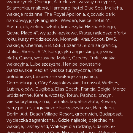
wypoczynek
,
Chicago
,
AllInclusive
,
wczasy na cyprze
,
Salamanka
,
malbork
,
Hamburg
,
hotel Blue Sea
,
Mellieha
,
wakacje rodzinne
,
The Royal Apollonia
,
ojcowski park
narodowy
,
język angielski
,
Wiedeń
,
Kielce
,
hotel 4*
,
Austria
,
uk
,
zielona szkoła
,
kurs języka Hiszpańskiego
,
Qawra Place 4*
,
wyjazdy językowe
,
Praga
,
najlepsze oferty
roku
,
kursy młodzieżowe
,
Morawski Kras
,
Sopot
,
BWS
,
wakacje
,
Chennai
,
BB
,
GSE
,
Lozanna
,
8 dni za granicą
,
stolica
,
Sliema
,
SPA
,
kurs języka angielskiego
,
jeziora
,
plaża
,
Qawra
,
wczasy na Malcie
,
Czechy
,
Troki
,
wioska
wakacyjna
,
Lubelszczyzna
,
Henipa
,
powstanie
warszawskie
,
Kaplan
,
wioska turystyczna
,
Indie
południowe
,
bezpieczne wakacje za granicą
,
Germanlingua
,
Góry Świętokrzyskie
,
Limassol
,
Wellnes
,
Lublin
,
ojców
,
Bugibba
,
Elias Beach
,
Francja
,
Belgia
,
Morze
Śródziemne
,
Kerela
,
wczasy
,
Toruń
,
Paphos
,
londyn
,
wielka brytania
,
zima
,
Larnaka
,
kopalnia złota
,
Kowno
,
harry potter
,
zagraniczne kursy językowe
,
Barcelona
,
Berlin
,
Akti Beach Village Resort
,
greenwich
,
Budapeszt
,
wycieczka zagraniczna
,
,
Gdzie najlepiej pojechać na
wakacje
,
Disneyland
,
Wakacje dla rodziny
,
Gdańsk
,
8-
dniowe wycieczki na Cypr
,
Nimecy
,
Malaga
,
Walencja
,