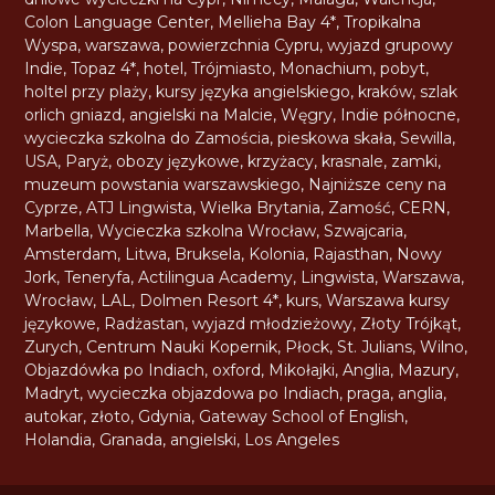
Colon Language Center
,
Mellieha Bay 4*
,
Tropikalna
Wyspa
,
warszawa
,
powierzchnia Cypru
,
wyjazd grupowy
Indie
,
Topaz 4*
,
hotel
,
Trójmiasto
,
Monachium
,
pobyt
,
holtel przy plaży
,
kursy języka angielskiego
,
kraków
,
szlak
orlich gniazd
,
angielski na Malcie
,
Węgry
,
Indie północne
,
wycieczka szkolna do Zamościa
,
pieskowa skała
,
Sewilla
,
USA
,
Paryż
,
obozy językowe
,
krzyżacy
,
krasnale
,
zamki
,
muzeum powstania warszawskiego
,
Najniższe ceny na
Cyprze
,
ATJ Lingwista
,
Wielka Brytania
,
Zamość
,
CERN
,
Marbella
,
Wycieczka szkolna Wrocław
,
Szwajcaria
,
Amsterdam
,
Litwa
,
Bruksela
,
Kolonia
,
Rajasthan
,
Nowy
Jork
,
Teneryfa
,
Actilingua Academy
,
Lingwista
,
Warszawa
,
Wrocław
,
LAL
,
Dolmen Resort 4*
,
kurs
,
Warszawa kursy
językowe
,
Radżastan
,
wyjazd młodzieżowy
,
Złoty Trójkąt
,
Zurych
,
Centrum Nauki Kopernik
,
Płock
,
St. Julians
,
Wilno
,
Objazdówka po Indiach
,
oxford
,
Mikołajki
,
Anglia
,
Mazury
,
Madryt
,
wycieczka objazdowa po Indiach
,
praga
,
anglia
,
autokar
,
złoto
,
Gdynia
,
Gateway School of English
,
Holandia
,
Granada
,
angielski
,
Los Angeles