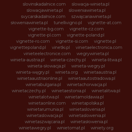
slovinskadalnice.com
slowacja-winieta.pl
slowacjawinieta.pl
sloweniawinieta.pl
svycarskadalnice.com
szwajcariawinieta.pl
słoweniawinieta.pl
tunellivigno.pl
vignette-at.com
vignette-bg.com
vignette-cz.com
vignette-pl.com
vignette-poland.pl
vignette-ro.com
vignette-si.com
vignette.pl
vignettepoland.pl
vinetki.pl
vinietaelectronica.com
vinieteelectronice.com
wegrywinieta.pl
winieta-austria.pl
winieta-czechy.pl
winieta-litwa.pl
winieta-słowacja.pl
winieta-wegry.pl
winieta-węgry.pl
winieta.org
winietaaustria.pl
winietaaustriaonline.pl
winietaautostradowa.pl
winietabulgaria.pl
winietachorwacja.pl
winietaczechy.pl
winietaestonia.pl
winietalitwa.pl
winietalotwa.pl
winietamoldawia.pl
winietaonline.com
winietapolska.pl
winietarumunia.pl
winietaslovenia.pl
winietaslowacja.pl
winietaslowenia.pl
winietaszwajcaria.pl
winietasłowenia.pl
winietawegry.pl
winietomat.pl
winiety.org