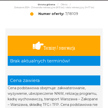
Strona główna
/
Oferta
/
Zakopane 2024 - Zimowisko rekreacyjne (8-13 lat) i obóz rekreacyjny (14-17 lat)
Numer oferty:
7/18109
Terminy / rezerwacja
Brak aktualnych terminów!
Cena zawiera
Cena podstawowa obejmuje: zakwaterowanie,
wyżywienie, ubezpieczenie NNW, relizację programu,
kadrę wychowawczą, transport Warszawa – Zakopane
– Warszawa, składkę TFG i TFP. Cena podstawowa nie