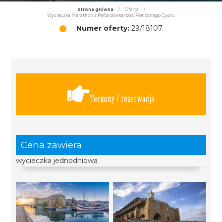
Strona główna
/
Oferta
/
Wycieczka Marathon z Pafos do skarbów Północnego Cypru
Numer oferty:
29/18107
Terminy / rezerwacja
Cena zawiera
wycieczka jednodniowa