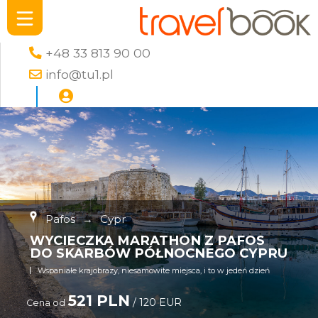
+48 33 813 90 00
info@tu1.pl
Pafos
→
Cypr
WYCIECZKA MARATHON Z PAFOS
DO SKARBÓW PÓŁNOCNEGO CYPRU
Wspaniałe krajobrazy, niesamowite miejsca, i to w jedeń dzień
521 PLN
/ 120 EUR
Cena od