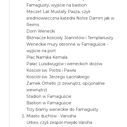
Famagusty, wyjście na bastion
Meczet Lali Mustafy Pasza, czyli
średniowiecczna katedra Notre Damm jak w
Reims
Dom Wenecki
Bliźniacze kościoły Joannitów i Templariuszy
Weneckie mury obronne w Famaguście -
wyjście na port
Plac Namika Kemala
Pałac Luisdwugów i weneckich dożów
Kościół św. Piotra i Pawła
Kościół św. Jerzego Łacińskiego
Zamek Othello (z zewnątrz, opcjonalnie
wewnątrz)
Stadion w Famaguście
Bastion w Famaguście
Trzy bramy weneckie do Famagusty
Miasto duchów - Varosha
Urbex, czyli zespół miejski Varoha