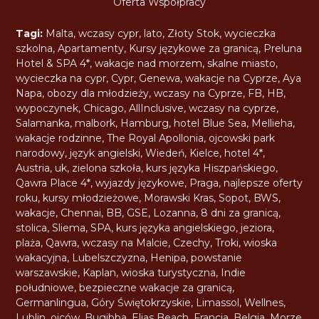
Oferta Współpracy
Tagi:
Malta
,
wczasy cypr
,
lato
,
Złoty Stok
,
wycieczka
szkolna
,
Apartamenty
,
Kursy językowe za granicą
,
Preluna
Hotel & SPA 4*
,
wakacje nad morzem
,
skalne miasto
,
wycieczka na cypr
,
Cypr
,
Genewa
,
wakacje na Cyprze
,
Aya
Napa
,
obozy dla młodzieży
,
wczasy na Cyprze
,
FB
,
HB
,
wypoczynek
,
Chicago
,
AllInclusive
,
wczasy na cyprze
,
Salamanka
,
malbork
,
Hamburg
,
hotel Blue Sea
,
Mellieha
,
wakacje rodzinne
,
The Royal Apollonia
,
ojcowski park
narodowy
,
język angielski
,
Wiedeń
,
Kielce
,
hotel 4*
,
Austria
,
uk
,
zielona szkoła
,
kurs języka Hiszpańskiego
,
Qawra Place 4*
,
wyjazdy językowe
,
Praga
,
najlepsze oferty
roku
,
kursy młodzieżowe
,
Morawski Kras
,
Sopot
,
BWS
,
wakacje
,
Chennai
,
BB
,
GSE
,
Lozanna
,
8 dni za granicą
,
stolica
,
Sliema
,
SPA
,
kurs języka angielskiego
,
jeziora
,
plaża
,
Qawra
,
wczasy na Malcie
,
Czechy
,
Troki
,
wioska
wakacyjna
,
Lubelszczyzna
,
Henipa
,
powstanie
warszawskie
,
Kaplan
,
wioska turystyczna
,
Indie
południowe
,
bezpieczne wakacje za granicą
,
Germanlingua
,
Góry Świętokrzyskie
,
Limassol
,
Wellnes
,
Lublin
,
ojców
,
Bugibba
,
Elias Beach
,
Francja
,
Belgia
,
Morze