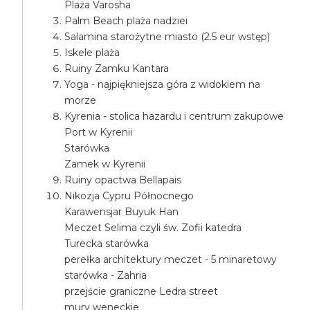
Plaża Varosha
Palm Beach plaża nadziei
Salamina starożytne miasto (2.5 eur wstęp)
Iskele plaża
Ruiny Zamku Kantara
Yoga - najpiękniejsza góra z widokiem na
morze
Kyrenia - stolica hazardu i centrum zakupowe
Port w Kyrenii
Starówka
Zamek w Kyrenii
Ruiny opactwa Bellapais
Nikozja Cypru Północnego
Karawensjar Buyuk Han
Meczet Selima czyli św. Zofii katedra
Turecka starówka
perełka architektury meczet - 5 minaretowy
starówka - Zahria
przejście graniczne Ledra street
mury weneckie