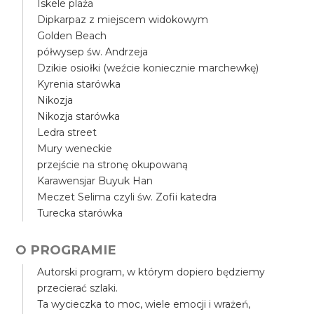
Iskele plaża
Dipkarpaz z miejscem widokowym
Golden Beach
półwysep św. Andrzeja
Dzikie osiołki (weźcie koniecznie marchewkę)
Kyrenia starówka
Nikozja
Nikozja starówka
Ledra street
Mury weneckie
przejście na stronę okupowaną
Karawensjar Buyuk Han
Meczet Selima czyli św. Zofii katedra
Turecka starówka
O PROGRAMIE
Autorski program, w którym dopiero będziemy
przecierać szlaki.
Ta wycieczka to moc, wiele emocji i wrażeń,