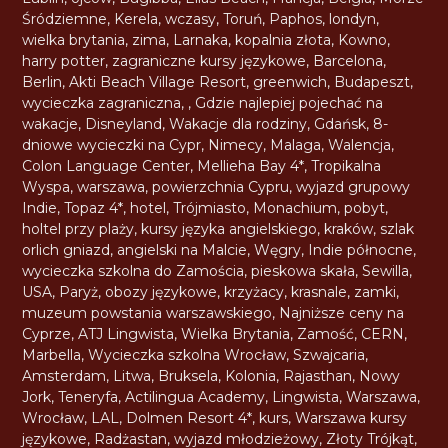
Śródziemne
,
Kerela
,
wczasy
,
Toruń
,
Paphos
,
londyn
,
wielka brytania
,
zima
,
Larnaka
,
kopalnia złota
,
Kowno
,
harry potter
,
zagraniczne kursy językowe
,
Barcelona
,
Berlin
,
Akti Beach Village Resort
,
greenwich
,
Budapeszt
,
wycieczka zagraniczna
,
,
Gdzie najlepiej pojechać na
wakacje
,
Disneyland
,
Wakacje dla rodziny
,
Gdańsk
,
8-
dniowe wycieczki na Cypr
,
Nimecy
,
Malaga
,
Walencja
,
Colon Language Center
,
Mellieha Bay 4*
,
Tropikalna
Wyspa
,
warszawa
,
powierzchnia Cypru
,
wyjazd grupowy
Indie
,
Topaz 4*
,
hotel
,
Trójmiasto
,
Monachium
,
pobyt
,
holtel przy plaży
,
kursy języka angielskiego
,
kraków
,
szlak
orlich gniazd
,
angielski na Malcie
,
Węgry
,
Indie północne
,
wycieczka szkolna do Zamościa
,
pieskowa skała
,
Sewilla
,
USA
,
Paryż
,
obozy językowe
,
krzyżacy
,
krasnale
,
zamki
,
muzeum powstania warszawskiego
,
Najniższe ceny na
Cyprze
,
ATJ Lingwista
,
Wielka Brytania
,
Zamość
,
CERN
,
Marbella
,
Wycieczka szkolna Wrocław
,
Szwajcaria
,
Amsterdam
,
Litwa
,
Bruksela
,
Kolonia
,
Rajasthan
,
Nowy
Jork
,
Teneryfa
,
Actilingua Academy
,
Lingwista
,
Warszawa
,
Wrocław
,
LAL
,
Dolmen Resort 4*
,
kurs
,
Warszawa kursy
językowe
,
Radżastan
,
wyjazd młodzieżowy
,
Złoty Trójkąt
,