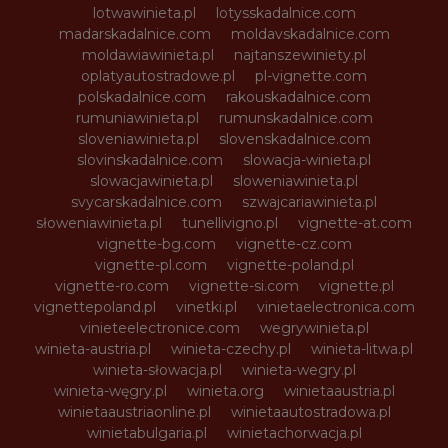
lotwawinieta.pl
lotysskadalnice.com
madarskadalnice.com
moldavskadalnice.com
moldawiawinieta.pl
najtanszewiniety.pl
oplatyautostradowe.pl
pl-vignette.com
polskadalnice.com
rakouskadalnice.com
rumuniawinieta.pl
rumunskadalnice.com
sloveniawinieta.pl
slovenskadalnice.com
slovinskadalnice.com
slowacja-winieta.pl
slowacjawinieta.pl
sloweniawinieta.pl
svycarskadalnice.com
szwajcariawinieta.pl
słoweniawinieta.pl
tunellivigno.pl
vignette-at.com
vignette-bg.com
vignette-cz.com
vignette-pl.com
vignette-poland.pl
vignette-ro.com
vignette-si.com
vignette.pl
vignettepoland.pl
vinetki.pl
vinietaelectronica.com
vinieteelectronice.com
wegrywinieta.pl
winieta-austria.pl
winieta-czechy.pl
winieta-litwa.pl
winieta-słowacja.pl
winieta-wegry.pl
winieta-węgry.pl
winieta.org
winietaaustria.pl
winietaaustriaonline.pl
winietaautostradowa.pl
winietabulgaria.pl
winietachorwacja.pl