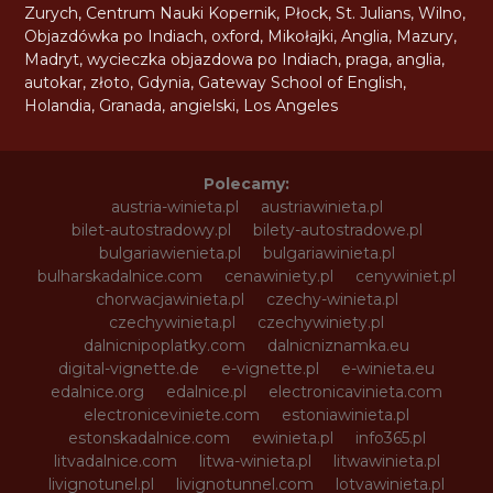
Zurych
,
Centrum Nauki Kopernik
,
Płock
,
St. Julians
,
Wilno
,
Objazdówka po Indiach
,
oxford
,
Mikołajki
,
Anglia
,
Mazury
,
Madryt
,
wycieczka objazdowa po Indiach
,
praga
,
anglia
,
autokar
,
złoto
,
Gdynia
,
Gateway School of English
,
Holandia
,
Granada
,
angielski
,
Los Angeles
Polecamy:
austria-winieta.pl
austriawinieta.pl
bilet-autostradowy.pl
bilety-autostradowe.pl
bulgariawienieta.pl
bulgariawinieta.pl
bulharskadalnice.com
cenawiniety.pl
cenywiniet.pl
chorwacjawinieta.pl
czechy-winieta.pl
czechywinieta.pl
czechywiniety.pl
dalnicnipoplatky.com
dalnicniznamka.eu
digital-vignette.de
e-vignette.pl
e-winieta.eu
edalnice.org
edalnice.pl
electronicavinieta.com
electroniceviniete.com
estoniawinieta.pl
estonskadalnice.com
ewinieta.pl
info365.pl
litvadalnice.com
litwa-winieta.pl
litwawinieta.pl
livignotunel.pl
livignotunnel.com
lotvawinieta.pl