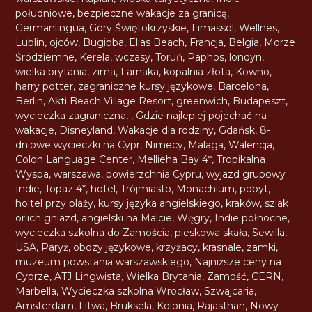
południowe
,
bezpieczne wakacje za granicą
,
Germanlingua
,
Góry Świętokrzyskie
,
Limassol
,
Wellnes
,
Lublin
,
ojców
,
Bugibba
,
Elias Beach
,
Francja
,
Belgia
,
Morze
Śródziemne
,
Kerela
,
wczasy
,
Toruń
,
Paphos
,
londyn
,
wielka brytania
,
zima
,
Larnaka
,
kopalnia złota
,
Kowno
,
harry potter
,
zagraniczne kursy językowe
,
Barcelona
,
Berlin
,
Akti Beach Village Resort
,
greenwich
,
Budapeszt
,
wycieczka zagraniczna
,
,
Gdzie najlepiej pojechać na
wakacje
,
Disneyland
,
Wakacje dla rodziny
,
Gdańsk
,
8-
dniowe wycieczki na Cypr
,
Nimecy
,
Malaga
,
Walencja
,
Colon Language Center
,
Mellieha Bay 4*
,
Tropikalna
Wyspa
,
warszawa
,
powierzchnia Cypru
,
wyjazd grupowy
Indie
,
Topaz 4*
,
hotel
,
Trójmiasto
,
Monachium
,
pobyt
,
holtel przy plaży
,
kursy języka angielskiego
,
kraków
,
szlak
orlich gniazd
,
angielski na Malcie
,
Węgry
,
Indie północne
,
wycieczka szkolna do Zamościa
,
pieskowa skała
,
Sewilla
,
USA
,
Paryż
,
obozy językowe
,
krzyżacy
,
krasnale
,
zamki
,
muzeum powstania warszawskiego
,
Najniższe ceny na
Cyprze
,
ATJ Lingwista
,
Wielka Brytania
,
Zamość
,
CERN
,
Marbella
,
Wycieczka szkolna Wrocław
,
Szwajcaria
,
Amsterdam
,
Litwa
,
Bruksela
,
Kolonia
,
Rajasthan
,
Nowy