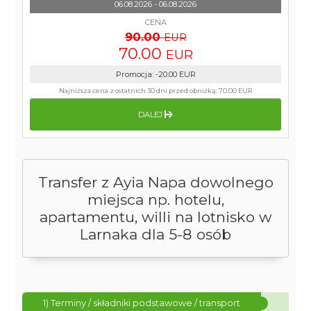
06.08.2026 - 06.08.2026
CENA
90.00
EUR
70.00
EUR
Promocja
:
-20.00
EUR
Najniższa cena z ostatnich 30 dni przed obniżką:
70.00 EUR
DALEJ
Transfer z Ayia Napa dowolnego
miejsca np. hotelu,
apartamentu, willi na lotnisko w
Larnaka dla 5-8 osób
1) Terminy / składniki podstawowe / transport