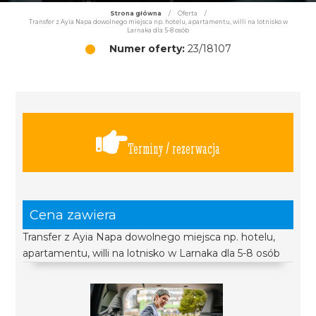
Strona główna
/
Oferta
/
Transfer z Ayia Napa dowolnego miejsca np. hotelu, apartamentu, willi na lotnisko w
Larnaka dla 5-8 osób
Numer oferty:
23/18107
Terminy / rezerwacja
Cena zawiera
Transfer z Ayia Napa dowolnego miejsca np. hotelu,
apartamentu, willi na lotnisko w Larnaka dla 5-8 osób