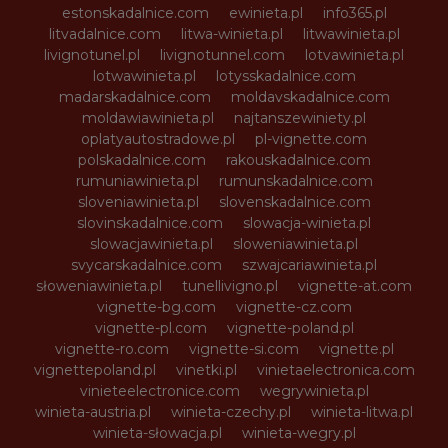
estonskadalnice.com
ewinieta.pl
info365.pl
litvadalnice.com
litwa-winieta.pl
litwawinieta.pl
livignotunel.pl
livignotunnel.com
lotvawinieta.pl
lotwawinieta.pl
lotysskadalnice.com
madarskadalnice.com
moldavskadalnice.com
moldawiawinieta.pl
najtanszewiniety.pl
oplatyautostradowe.pl
pl-vignette.com
polskadalnice.com
rakouskadalnice.com
rumuniawinieta.pl
rumunskadalnice.com
sloveniawinieta.pl
slovenskadalnice.com
slovinskadalnice.com
slowacja-winieta.pl
slowacjawinieta.pl
sloweniawinieta.pl
svycarskadalnice.com
szwajcariawinieta.pl
słoweniawinieta.pl
tunellivigno.pl
vignette-at.com
vignette-bg.com
vignette-cz.com
vignette-pl.com
vignette-poland.pl
vignette-ro.com
vignette-si.com
vignette.pl
vignettepoland.pl
vinetki.pl
vinietaelectronica.com
vinieteelectronice.com
wegrywinieta.pl
winieta-austria.pl
winieta-czechy.pl
winieta-litwa.pl
winieta-słowacja.pl
winieta-wegry.pl