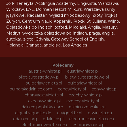
Jork
,
Teneryfa
,
Actilingua Academy
,
Lingwista
,
Warszawa
,
Wrocław
,
LAL
,
Dolmen Resort 4*
,
kurs
,
Warszawa kursy
językowe
,
Radżastan
,
wyjazd młodzieżowy
,
Złoty Trójkąt
,
Zurych
,
Centrum Nauki Kopernik
,
Płock
,
St. Julians
,
Wilno
,
Objazdówka po Indiach
,
oxford
,
Mikołajki
,
Anglia
,
Mazury
,
Madryt
,
wycieczka objazdowa po Indiach
,
praga
,
anglia
,
autokar
,
złoto
,
Gdynia
,
Gateway School of English
,
Holandia
,
Granada
,
angielski
,
Los Angeles
Polecamy:
austria-winieta.pl
austriawinieta.pl
bilet-autostradowy.pl
bilety-autostradowe.pl
bulgariawienieta.pl
bulgariawinieta.pl
bulharskadalnice.com
cenawiniety.pl
cenywiniet.pl
chorwacjawinieta.pl
czechy-winieta.pl
czechywinieta.pl
czechywiniety.pl
dalnicnipoplatky.com
dalnicniznamka.eu
digital-vignette.de
e-vignette.pl
e-winieta.eu
edalnice.org
edalnice.pl
electronicavinieta.com
electroniceviniete.com
estoniawinieta.pl