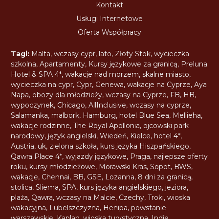
Kontakt
Usługi Internetowe
Oferta Współpracy
Tagi:
Malta
,
wczasy cypr
,
lato
,
Złoty Stok
,
wycieczka
szkolna
,
Apartamenty
,
Kursy językowe za granicą
,
Preluna
Hotel & SPA 4*
,
wakacje nad morzem
,
skalne miasto
,
wycieczka na cypr
,
Cypr
,
Genewa
,
wakacje na Cyprze
,
Aya
Napa
,
obozy dla młodzieży
,
wczasy na Cyprze
,
FB
,
HB
,
wypoczynek
,
Chicago
,
AllInclusive
,
wczasy na cyprze
,
Salamanka
,
malbork
,
Hamburg
,
hotel Blue Sea
,
Mellieha
,
wakacje rodzinne
,
The Royal Apollonia
,
ojcowski park
narodowy
,
język angielski
,
Wiedeń
,
Kielce
,
hotel 4*
,
Austria
,
uk
,
zielona szkoła
,
kurs języka Hiszpańskiego
,
Qawra Place 4*
,
wyjazdy językowe
,
Praga
,
najlepsze oferty
roku
,
kursy młodzieżowe
,
Morawski Kras
,
Sopot
,
BWS
,
wakacje
,
Chennai
,
BB
,
GSE
,
Lozanna
,
8 dni za granicą
,
stolica
,
Sliema
,
SPA
,
kurs języka angielskiego
,
jeziora
,
plaża
,
Qawra
,
wczasy na Malcie
,
Czechy
,
Troki
,
wioska
wakacyjna
,
Lubelszczyzna
,
Henipa
,
powstanie
warszawskie
,
Kaplan
,
wioska turystyczna
,
Indie