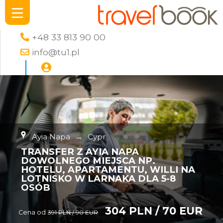
+48 33 813 90 00
info@tu1.pl
Ayia Napa
→
Cypr
TRANSFER Z AYIA NAPA
DOWOLNEGO MIEJSCA NP.
HOTELU, APARTAMENTU, WILLI NA
LOTNISKO W LARNAKA DLA 5-8
OSÓB
304 PLN / 70 EUR
Cena od
391 PLN / 90 EUR