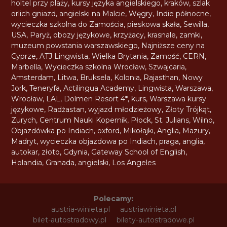
holtel przy plaży
,
kursy języka angielskiego
,
kraków
,
szlak
orlich gniazd
,
angielski na Malcie
,
Węgry
,
Indie północne
,
wycieczka szkolna do Zamościa
,
pieskowa skała
,
Sewilla
,
USA
,
Paryż
,
obozy językowe
,
krzyżacy
,
krasnale
,
zamki
,
muzeum powstania warszawskiego
,
Najniższe ceny na
Cyprze
,
ATJ Lingwista
,
Wielka Brytania
,
Zamość
,
CERN
,
Marbella
,
Wycieczka szkolna Wrocław
,
Szwajcaria
,
Amsterdam
,
Litwa
,
Bruksela
,
Kolonia
,
Rajasthan
,
Nowy
Jork
,
Teneryfa
,
Actilingua Academy
,
Lingwista
,
Warszawa
,
Wrocław
,
LAL
,
Dolmen Resort 4*
,
kurs
,
Warszawa kursy
językowe
,
Radżastan
,
wyjazd młodzieżowy
,
Złoty Trójkąt
,
Zurych
,
Centrum Nauki Kopernik
,
Płock
,
St. Julians
,
Wilno
,
Objazdówka po Indiach
,
oxford
,
Mikołajki
,
Anglia
,
Mazury
,
Madryt
,
wycieczka objazdowa po Indiach
,
praga
,
anglia
,
autokar
,
złoto
,
Gdynia
,
Gateway School of English
,
Holandia
,
Granada
,
angielski
,
Los Angeles
Polecamy:
austria-winieta.pl
austriawinieta.pl
bilet-autostradowy.pl
bilety-autostradowe.pl