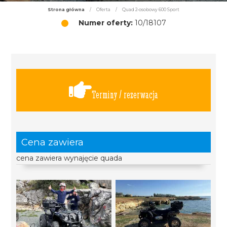
Strona główna
/
Oferta
/
Quad 2-osobowy 600 Sport
Numer oferty:
10/18107
Terminy / rezerwacja
Cena zawiera
cena zawiera wynajęcie quada