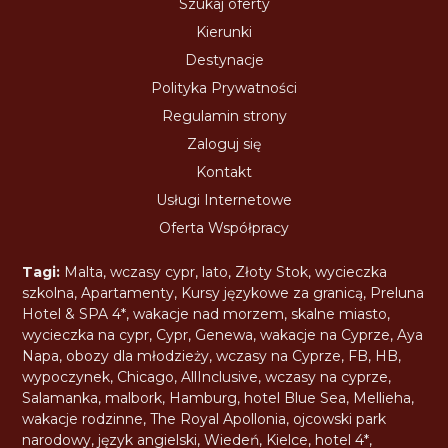
Szukaj oferty
Kierunki
Destynacje
Polityka Prywatności
Regulamin strony
Zaloguj się
Kontakt
Usługi Internetowe
Oferta Współpracy
Tagi:
Malta
,
wczasy cypr
,
lato
,
Złoty Stok
,
wycieczka
szkolna
,
Apartamenty
,
Kursy językowe za granicą
,
Preluna
Hotel & SPA 4*
,
wakacje nad morzem
,
skalne miasto
,
wycieczka na cypr
,
Cypr
,
Genewa
,
wakacje na Cyprze
,
Aya
Napa
,
obozy dla młodzieży
,
wczasy na Cyprze
,
FB
,
HB
,
wypoczynek
,
Chicago
,
AllInclusive
,
wczasy na cyprze
,
Salamanka
,
malbork
,
Hamburg
,
hotel Blue Sea
,
Mellieha
,
wakacje rodzinne
,
The Royal Apollonia
,
ojcowski park
narodowy
,
język angielski
,
Wiedeń
,
Kielce
,
hotel 4*
,