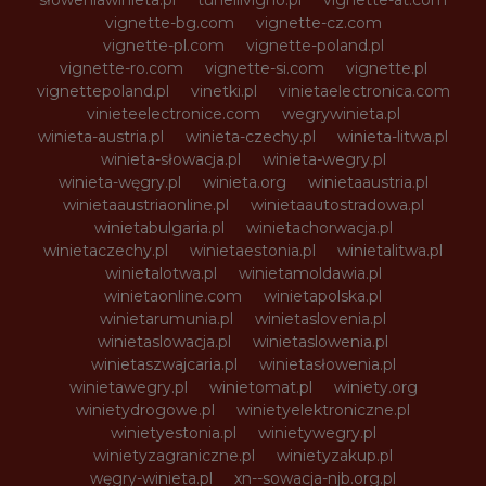
vignette-bg.com
vignette-cz.com
vignette-pl.com
vignette-poland.pl
vignette-ro.com
vignette-si.com
vignette.pl
vignettepoland.pl
vinetki.pl
vinietaelectronica.com
vinieteelectronice.com
wegrywinieta.pl
winieta-austria.pl
winieta-czechy.pl
winieta-litwa.pl
winieta-słowacja.pl
winieta-wegry.pl
winieta-węgry.pl
winieta.org
winietaaustria.pl
winietaaustriaonline.pl
winietaautostradowa.pl
winietabulgaria.pl
winietachorwacja.pl
winietaczechy.pl
winietaestonia.pl
winietalitwa.pl
winietalotwa.pl
winietamoldawia.pl
winietaonline.com
winietapolska.pl
winietarumunia.pl
winietaslovenia.pl
winietaslowacja.pl
winietaslowenia.pl
winietaszwajcaria.pl
winietasłowenia.pl
winietawegry.pl
winietomat.pl
winiety.org
winietydrogowe.pl
winietyelektroniczne.pl
winietyestonia.pl
winietywegry.pl
winietyzagraniczne.pl
winietyzakup.pl
węgry-winieta.pl
xn--sowacja-njb.org.pl