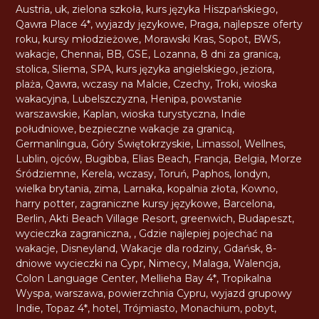
Austria
,
uk
,
zielona szkoła
,
kurs języka Hiszpańskiego
,
Qawra Place 4*
,
wyjazdy językowe
,
Praga
,
najlepsze oferty
roku
,
kursy młodzieżowe
,
Morawski Kras
,
Sopot
,
BWS
,
wakacje
,
Chennai
,
BB
,
GSE
,
Lozanna
,
8 dni za granicą
,
stolica
,
Sliema
,
SPA
,
kurs języka angielskiego
,
jeziora
,
plaża
,
Qawra
,
wczasy na Malcie
,
Czechy
,
Troki
,
wioska
wakacyjna
,
Lubelszczyzna
,
Henipa
,
powstanie
warszawskie
,
Kaplan
,
wioska turystyczna
,
Indie
południowe
,
bezpieczne wakacje za granicą
,
Germanlingua
,
Góry Świętokrzyskie
,
Limassol
,
Wellnes
,
Lublin
,
ojców
,
Bugibba
,
Elias Beach
,
Francja
,
Belgia
,
Morze
Śródziemne
,
Kerela
,
wczasy
,
Toruń
,
Paphos
,
londyn
,
wielka brytania
,
zima
,
Larnaka
,
kopalnia złota
,
Kowno
,
harry potter
,
zagraniczne kursy językowe
,
Barcelona
,
Berlin
,
Akti Beach Village Resort
,
greenwich
,
Budapeszt
,
wycieczka zagraniczna
,
,
Gdzie najlepiej pojechać na
wakacje
,
Disneyland
,
Wakacje dla rodziny
,
Gdańsk
,
8-
dniowe wycieczki na Cypr
,
Nimecy
,
Malaga
,
Walencja
,
Colon Language Center
,
Mellieha Bay 4*
,
Tropikalna
Wyspa
,
warszawa
,
powierzchnia Cypru
,
wyjazd grupowy
Indie
,
Topaz 4*
,
hotel
,
Trójmiasto
,
Monachium
,
pobyt
,