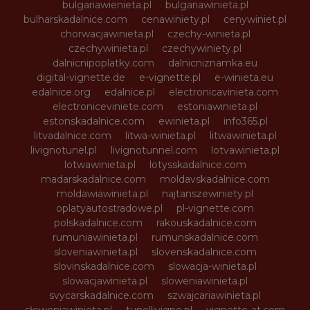
bulgariawienieta.pl
bulgariawinieta.pl
bulharskadalnice.com
cenawiniety.pl
cenywiniet.pl
chorwacjawinieta.pl
czechy-winieta.pl
czechywinieta.pl
czechywiniety.pl
dalnicnipoplatky.com
dalnicniznamka.eu
digital-vignette.de
e-vignette.pl
e-winieta.eu
edalnice.org
edalnice.pl
electronicavinieta.com
electroniceviniete.com
estoniawinieta.pl
estonskadalnice.com
ewinieta.pl
info365.pl
litvadalnice.com
litwa-winieta.pl
litwawinieta.pl
livignotunel.pl
livignotunnel.com
lotvawinieta.pl
lotwawinieta.pl
lotysskadalnice.com
madarskadalnice.com
moldavskadalnice.com
moldawiawinieta.pl
najtanszewiniety.pl
oplatyautostradowe.pl
pl-vignette.com
polskadalnice.com
rakouskadalnice.com
rumuniawinieta.pl
rumunskadalnice.com
sloveniawinieta.pl
slovenskadalnice.com
slovinskadalnice.com
slowacja-winieta.pl
slowacjawinieta.pl
sloweniawinieta.pl
svycarskadalnice.com
szwajcariawinieta.pl
słoweniawinieta.pl
tunellivigno.pl
vignette-at.com