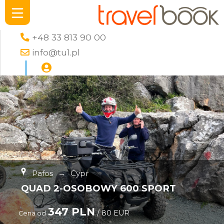
+48 33 813 90 00
info@tu1.pl
Pafos
→
Cypr
QUAD 2-OSOBOWY 600 SPORT
347 PLN
/ 80 EUR
Cena od