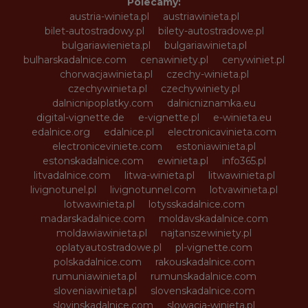
Polecamy:
austria-winieta.pl
austriawinieta.pl
bilet-autostradowy.pl
bilety-autostradowe.pl
bulgariawienieta.pl
bulgariawinieta.pl
bulharskadalnice.com
cenawiniety.pl
cenywiniet.pl
chorwacjawinieta.pl
czechy-winieta.pl
czechywinieta.pl
czechywiniety.pl
dalnicnipoplatky.com
dalnicniznamka.eu
digital-vignette.de
e-vignette.pl
e-winieta.eu
edalnice.org
edalnice.pl
electronicavinieta.com
electroniceviniete.com
estoniawinieta.pl
estonskadalnice.com
ewinieta.pl
info365.pl
litvadalnice.com
litwa-winieta.pl
litwawinieta.pl
livignotunel.pl
livignotunnel.com
lotvawinieta.pl
lotwawinieta.pl
lotysskadalnice.com
madarskadalnice.com
moldavskadalnice.com
moldawiawinieta.pl
najtanszewiniety.pl
oplatyautostradowe.pl
pl-vignette.com
polskadalnice.com
rakouskadalnice.com
rumuniawinieta.pl
rumunskadalnice.com
sloveniawinieta.pl
slovenskadalnice.com
slovinskadalnice.com
slowacja-winieta.pl