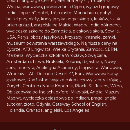
Colon Language Center
,
Mellieha Bay 4*
,
Tropikalna
Wyspa
,
warszawa
,
powierzchnia Cypru
,
wyjazd grupowy
Indie
,
Topaz 4*
,
hotel
,
Trójmiasto
,
Monachium
,
pobyt
,
holtel przy plaży
,
kursy języka angielskiego
,
kraków
,
szlak
orlich gniazd
,
angielski na Malcie
,
Węgry
,
Indie północne
,
wycieczka szkolna do Zamościa
,
pieskowa skała
,
Sewilla
,
USA
,
Paryż
,
obozy językowe
,
krzyżacy
,
krasnale
,
zamki
,
muzeum powstania warszawskiego
,
Najniższe ceny na
Cyprze
,
ATJ Lingwista
,
Wielka Brytania
,
Zamość
,
CERN
,
Marbella
,
Wycieczka szkolna Wrocław
,
Szwajcaria
,
Amsterdam
,
Litwa
,
Bruksela
,
Kolonia
,
Rajasthan
,
Nowy
Jork
,
Teneryfa
,
Actilingua Academy
,
Lingwista
,
Warszawa
,
Wrocław
,
LAL
,
Dolmen Resort 4*
,
kurs
,
Warszawa kursy
językowe
,
Radżastan
,
wyjazd młodzieżowy
,
Złoty Trójkąt
,
Zurych
,
Centrum Nauki Kopernik
,
Płock
,
St. Julians
,
Wilno
,
Objazdówka po Indiach
,
oxford
,
Mikołajki
,
Anglia
,
Mazury
,
Madryt
,
wycieczka objazdowa po Indiach
,
praga
,
anglia
,
autokar
,
złoto
,
Gdynia
,
Gateway School of English
,
Holandia
,
Granada
,
angielski
,
Los Angeles