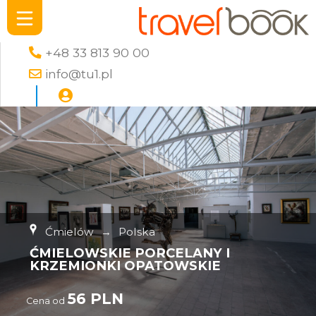
+48 33 813 90 00
info@tu1.pl
Ćmielów
→
Polska
ĆMIELOWSKIE PORCELANY I
KRZEMIONKI OPATOWSKIE
56 PLN
Cena od