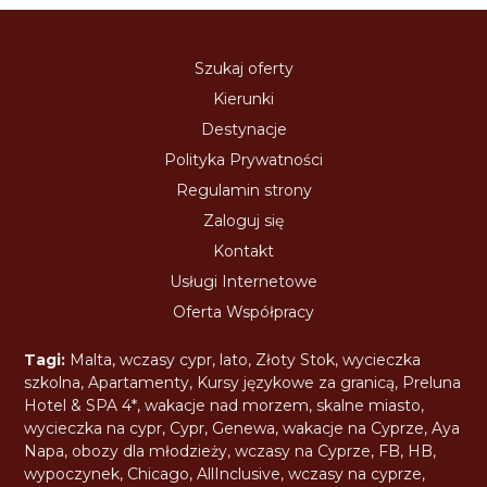
Szukaj oferty
Kierunki
Destynacje
Polityka Prywatności
Regulamin strony
Zaloguj się
Kontakt
Usługi Internetowe
Oferta Współpracy
Tagi:
Malta
,
wczasy cypr
,
lato
,
Złoty Stok
,
wycieczka
szkolna
,
Apartamenty
,
Kursy językowe za granicą
,
Preluna
Hotel & SPA 4*
,
wakacje nad morzem
,
skalne miasto
,
wycieczka na cypr
,
Cypr
,
Genewa
,
wakacje na Cyprze
,
Aya
Napa
,
obozy dla młodzieży
,
wczasy na Cyprze
,
FB
,
HB
,
wypoczynek
,
Chicago
,
AllInclusive
,
wczasy na cyprze
,