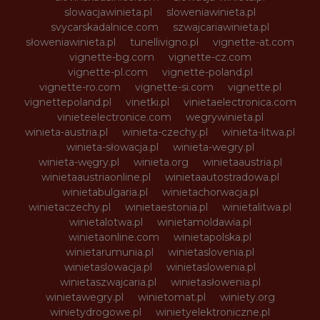
slowacjawinieta.pl
sloweniawinieta.pl
svycarskadalnice.com
szwajcariawinieta.pl
słoweniawinieta.pl
tunellivigno.pl
vignette-at.com
vignette-bg.com
vignette-cz.com
vignette-pl.com
vignette-poland.pl
vignette-ro.com
vignette-si.com
vignette.pl
vignettepoland.pl
vinetki.pl
vinietaelectronica.com
vinieteelectronice.com
wegrywinieta.pl
winieta-austria.pl
winieta-czechy.pl
winieta-litwa.pl
winieta-słowacja.pl
winieta-wegry.pl
winieta-węgry.pl
winieta.org
winietaaustria.pl
winietaaustriaonline.pl
winietaautostradowa.pl
winietabulgaria.pl
winietachorwacja.pl
winietaczechy.pl
winietaestonia.pl
winietalitwa.pl
winietalotwa.pl
winietamoldawia.pl
winietaonline.com
winietapolska.pl
winietarumunia.pl
winietaslovenia.pl
winietaslowacja.pl
winietaslowenia.pl
winietaszwajcaria.pl
winietasłowenia.pl
winietawegry.pl
winietomat.pl
winiety.org
winietydrogowe.pl
winietyelektroniczne.pl