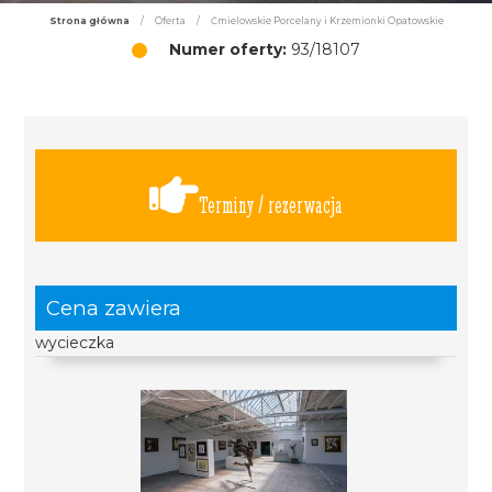
Strona główna
/
Oferta
/
Ćmielowskie Porcelany i Krzemionki Opatowskie
Numer oferty:
93/18107
Terminy / rezerwacja
Cena zawiera
wycieczka