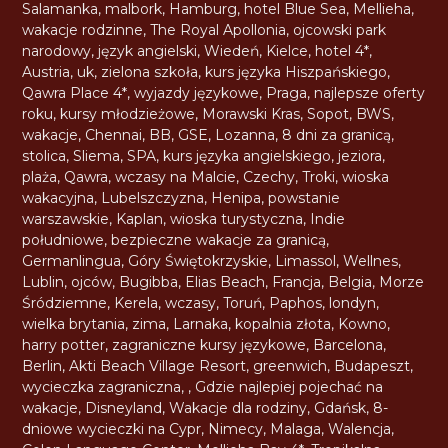
Salamanka
,
malbork
,
Hamburg
,
hotel Blue Sea
,
Mellieha
,
wakacje rodzinne
,
The Royal Apollonia
,
ojcowski park
narodowy
,
język angielski
,
Wiedeń
,
Kielce
,
hotel 4*
,
Austria
,
uk
,
zielona szkoła
,
kurs języka Hiszpańskiego
,
Qawra Place 4*
,
wyjazdy językowe
,
Praga
,
najlepsze oferty
roku
,
kursy młodzieżowe
,
Morawski Kras
,
Sopot
,
BWS
,
wakacje
,
Chennai
,
BB
,
GSE
,
Lozanna
,
8 dni za granicą
,
stolica
,
Sliema
,
SPA
,
kurs języka angielskiego
,
jeziora
,
plaża
,
Qawra
,
wczasy na Malcie
,
Czechy
,
Troki
,
wioska
wakacyjna
,
Lubelszczyzna
,
Henipa
,
powstanie
warszawskie
,
Kaplan
,
wioska turystyczna
,
Indie
południowe
,
bezpieczne wakacje za granicą
,
Germanlingua
,
Góry Świętokrzyskie
,
Limassol
,
Wellnes
,
Lublin
,
ojców
,
Bugibba
,
Elias Beach
,
Francja
,
Belgia
,
Morze
Śródziemne
,
Kerela
,
wczasy
,
Toruń
,
Paphos
,
londyn
,
wielka brytania
,
zima
,
Larnaka
,
kopalnia złota
,
Kowno
,
harry potter
,
zagraniczne kursy językowe
,
Barcelona
,
Berlin
,
Akti Beach Village Resort
,
greenwich
,
Budapeszt
,
wycieczka zagraniczna
,
,
Gdzie najlepiej pojechać na
wakacje
,
Disneyland
,
Wakacje dla rodziny
,
Gdańsk
,
8-
dniowe wycieczki na Cypr
,
Nimecy
,
Malaga
,
Walencja
,