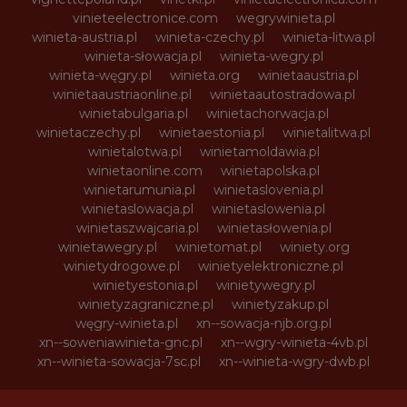
vinieteelectronice.com
wegrywinieta.pl
winieta-austria.pl
winieta-czechy.pl
winieta-litwa.pl
winieta-słowacja.pl
winieta-wegry.pl
winieta-węgry.pl
winieta.org
winietaaustria.pl
winietaaustriaonline.pl
winietaautostradowa.pl
winietabulgaria.pl
winietachorwacja.pl
winietaczechy.pl
winietaestonia.pl
winietalitwa.pl
winietalotwa.pl
winietamoldawia.pl
winietaonline.com
winietapolska.pl
winietarumunia.pl
winietaslovenia.pl
winietaslowacja.pl
winietaslowenia.pl
winietaszwajcaria.pl
winietasłowenia.pl
winietawegry.pl
winietomat.pl
winiety.org
winietydrogowe.pl
winietyelektroniczne.pl
winietyestonia.pl
winietywegry.pl
winietyzagraniczne.pl
winietyzakup.pl
węgry-winieta.pl
xn--sowacja-njb.org.pl
xn--soweniawinieta-gnc.pl
xn--wgry-winieta-4vb.pl
xn--winieta-sowacja-7sc.pl
xn--winieta-wgry-dwb.pl