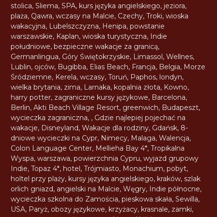
stolica
,
Sliema
,
SPA
,
kurs języka angielskiego
,
jeziora
,
plaża
,
Qawra
,
wczasy na Malcie
,
Czechy
,
Troki
,
wioska
wakacyjna
,
Lubelszczyzna
,
Henipa
,
powstanie
warszawskie
,
Kaplan
,
wioska turystyczna
,
Indie
południowe
,
bezpieczne wakacje za granicą
,
Germanlingua
,
Góry Świętokrzyskie
,
Limassol
,
Wellnes
,
Lublin
,
ojców
,
Bugibba
,
Elias Beach
,
Francja
,
Belgia
,
Morze
Śródziemne
,
Kerela
,
wczasy
,
Toruń
,
Paphos
,
londyn
,
wielka brytania
,
zima
,
Larnaka
,
kopalnia złota
,
Kowno
,
harry potter
,
zagraniczne kursy językowe
,
Barcelona
,
Berlin
,
Akti Beach Village Resort
,
greenwich
,
Budapeszt
,
wycieczka zagraniczna
,
,
Gdzie najlepiej pojechać na
wakacje
,
Disneyland
,
Wakacje dla rodziny
,
Gdańsk
,
8-
dniowe wycieczki na Cypr
,
Nimecy
,
Malaga
,
Walencja
,
Colon Language Center
,
Mellieha Bay 4*
,
Tropikalna
Wyspa
,
warszawa
,
powierzchnia Cypru
,
wyjazd grupowy
Indie
,
Topaz 4*
,
hotel
,
Trójmiasto
,
Monachium
,
pobyt
,
holtel przy plaży
,
kursy języka angielskiego
,
kraków
,
szlak
orlich gniazd
,
angielski na Malcie
,
Węgry
,
Indie północne
,
wycieczka szkolna do Zamościa
,
pieskowa skała
,
Sewilla
,
USA
,
Paryż
,
obozy językowe
,
krzyżacy
,
krasnale
,
zamki
,