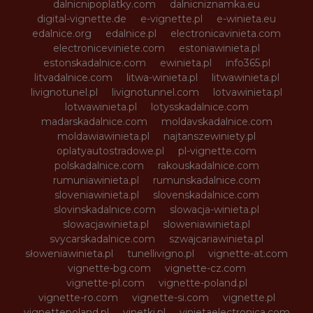
dalnicnipoplatky.com
dalnicniznamka.eu
digital-vignette.de
e-vignette.pl
e-winieta.eu
edalnice.org
edalnice.pl
electronicavinieta.com
electroniceviniete.com
estoniawinieta.pl
estonskadalnice.com
ewinieta.pl
info365.pl
litvadalnice.com
litwa-winieta.pl
litwawinieta.pl
livignotunel.pl
livignotunnel.com
lotvawinieta.pl
lotwawinieta.pl
lotysskadalnice.com
madarskadalnice.com
moldavskadalnice.com
moldawiawinieta.pl
najtanszewiniety.pl
oplatyautostradowe.pl
pl-vignette.com
polskadalnice.com
rakouskadalnice.com
rumuniawinieta.pl
rumunskadalnice.com
sloveniawinieta.pl
slovenskadalnice.com
slovinskadalnice.com
slowacja-winieta.pl
slowacjawinieta.pl
sloweniawinieta.pl
svycarskadalnice.com
szwajcariawinieta.pl
słoweniawinieta.pl
tunellivigno.pl
vignette-at.com
vignette-bg.com
vignette-cz.com
vignette-pl.com
vignette-poland.pl
vignette-ro.com
vignette-si.com
vignette.pl
vignettepoland.pl
vinetki.pl
vinietaelectronica.com