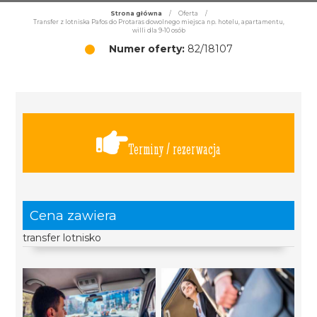
Strona główna
/
Oferta
/
Transfer z lotniska Pafos do Protaras dowolnego miejsca np. hotelu, apartamentu,
willi dla 9-10 osób
Numer oferty:
82/18107
Terminy / rezerwacja
Cena zawiera
transfer lotnisko