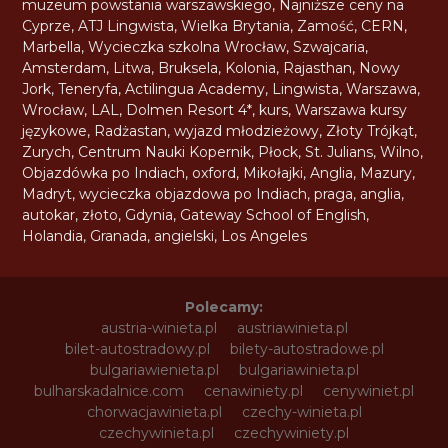
muzeum powstania warszawskiego
,
Najniższe ceny na
Cyprze
,
ATJ Lingwista
,
Wielka Brytania
,
Zamość
,
CERN
,
Marbella
,
Wycieczka szkolna Wrocław
,
Szwajcaria
,
Amsterdam
,
Litwa
,
Bruksela
,
Kolonia
,
Rajasthan
,
Nowy
Jork
,
Teneryfa
,
Actilingua Academy
,
Lingwista
,
Warszawa
,
Wrocław
,
LAL
,
Dolmen Resort 4*
,
kurs
,
Warszawa kursy
językowe
,
Radżastan
,
wyjazd młodzieżowy
,
Złoty Trójkąt
,
Zurych
,
Centrum Nauki Kopernik
,
Płock
,
St. Julians
,
Wilno
,
Objazdówka po Indiach
,
oxford
,
Mikołajki
,
Anglia
,
Mazury
,
Madryt
,
wycieczka objazdowa po Indiach
,
praga
,
anglia
,
autokar
,
złoto
,
Gdynia
,
Gateway School of English
,
Holandia
,
Granada
,
angielski
,
Los Angeles
Polecamy:
austria-winieta.pl
austriawinieta.pl
bilet-autostradowy.pl
bilety-autostradowe.pl
bulgariawienieta.pl
bulgariawinieta.pl
bulharskadalnice.com
cenawiniety.pl
cenywiniet.pl
chorwacjawinieta.pl
czechy-winieta.pl
czechywinieta.pl
czechywiniety.pl