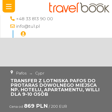
+48 33 813 90 00
info@tu1.pl
Pafos
→
Cypr
TRANSFER Z LOTNISKA PAFOS DO
PROTARAS DOWOLNEGO MIEJSCA
NP. HOTELU, APARTAMENTU, WILLI
DLA 9-10 OSÓB
869 PLN
/ 200 EUR
Cena od