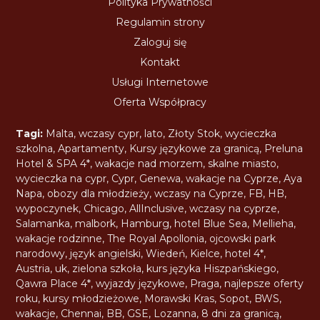
Polityka Prywatności
Regulamin strony
Zaloguj się
Kontakt
Usługi Internetowe
Oferta Współpracy
Tagi:
Malta
,
wczasy cypr
,
lato
,
Złoty Stok
,
wycieczka
szkolna
,
Apartamenty
,
Kursy językowe za granicą
,
Preluna
Hotel & SPA 4*
,
wakacje nad morzem
,
skalne miasto
,
wycieczka na cypr
,
Cypr
,
Genewa
,
wakacje na Cyprze
,
Aya
Napa
,
obozy dla młodzieży
,
wczasy na Cyprze
,
FB
,
HB
,
wypoczynek
,
Chicago
,
AllInclusive
,
wczasy na cyprze
,
Salamanka
,
malbork
,
Hamburg
,
hotel Blue Sea
,
Mellieha
,
wakacje rodzinne
,
The Royal Apollonia
,
ojcowski park
narodowy
,
język angielski
,
Wiedeń
,
Kielce
,
hotel 4*
,
Austria
,
uk
,
zielona szkoła
,
kurs języka Hiszpańskiego
,
Qawra Place 4*
,
wyjazdy językowe
,
Praga
,
najlepsze oferty
roku
,
kursy młodzieżowe
,
Morawski Kras
,
Sopot
,
BWS
,
wakacje
,
Chennai
,
BB
,
GSE
,
Lozanna
,
8 dni za granicą
,