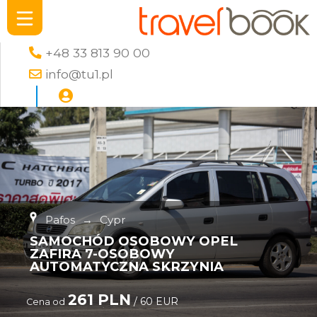
+48 33 813 90 00
info@tu1.pl
Pafos
→
Cypr
SAMOCHÓD OSOBOWY OPEL
ZAFIRA 7-OSOBOWY
AUTOMATYCZNA SKRZYNIA
261 PLN
/ 60 EUR
Cena od