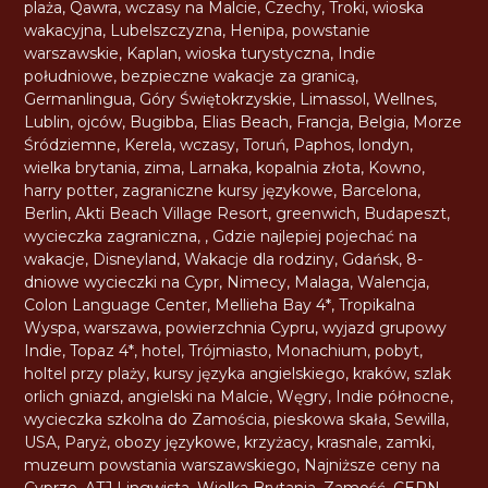
plaża
,
Qawra
,
wczasy na Malcie
,
Czechy
,
Troki
,
wioska
wakacyjna
,
Lubelszczyzna
,
Henipa
,
powstanie
warszawskie
,
Kaplan
,
wioska turystyczna
,
Indie
południowe
,
bezpieczne wakacje za granicą
,
Germanlingua
,
Góry Świętokrzyskie
,
Limassol
,
Wellnes
,
Lublin
,
ojców
,
Bugibba
,
Elias Beach
,
Francja
,
Belgia
,
Morze
Śródziemne
,
Kerela
,
wczasy
,
Toruń
,
Paphos
,
londyn
,
wielka brytania
,
zima
,
Larnaka
,
kopalnia złota
,
Kowno
,
harry potter
,
zagraniczne kursy językowe
,
Barcelona
,
Berlin
,
Akti Beach Village Resort
,
greenwich
,
Budapeszt
,
wycieczka zagraniczna
,
,
Gdzie najlepiej pojechać na
wakacje
,
Disneyland
,
Wakacje dla rodziny
,
Gdańsk
,
8-
dniowe wycieczki na Cypr
,
Nimecy
,
Malaga
,
Walencja
,
Colon Language Center
,
Mellieha Bay 4*
,
Tropikalna
Wyspa
,
warszawa
,
powierzchnia Cypru
,
wyjazd grupowy
Indie
,
Topaz 4*
,
hotel
,
Trójmiasto
,
Monachium
,
pobyt
,
holtel przy plaży
,
kursy języka angielskiego
,
kraków
,
szlak
orlich gniazd
,
angielski na Malcie
,
Węgry
,
Indie północne
,
wycieczka szkolna do Zamościa
,
pieskowa skała
,
Sewilla
,
USA
,
Paryż
,
obozy językowe
,
krzyżacy
,
krasnale
,
zamki
,
muzeum powstania warszawskiego
,
Najniższe ceny na
Cyprze
,
ATJ Lingwista
,
Wielka Brytania
,
Zamość
,
CERN
,