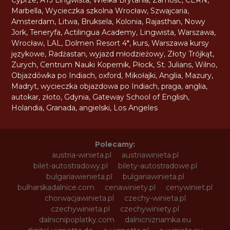
Marbella
,
Wycieczka szkolna Wrocław
,
Szwajcaria
,
Amsterdam
,
Litwa
,
Bruksela
,
Kolonia
,
Rajasthan
,
Nowy
Jork
,
Teneryfa
,
Actilingua Academy
,
Lingwista
,
Warszawa
,
Wrocław
,
LAL
,
Dolmen Resort 4*
,
kurs
,
Warszawa kursy
językowe
,
Radżastan
,
wyjazd młodzieżowy
,
Złoty Trójkąt
,
Zurych
,
Centrum Nauki Kopernik
,
Płock
,
St. Julians
,
Wilno
,
Objazdówka po Indiach
,
oxford
,
Mikołajki
,
Anglia
,
Mazury
,
Madryt
,
wycieczka objazdowa po Indiach
,
praga
,
anglia
,
autokar
,
złoto
,
Gdynia
,
Gateway School of English
,
Holandia
,
Granada
,
angielski
,
Los Angeles
Polecamy:
austria-winieta.pl
austriawinieta.pl
bilet-autostradowy.pl
bilety-autostradowe.pl
bulgariawienieta.pl
bulgariawinieta.pl
bulharskadalnice.com
cenawiniety.pl
cenywiniet.pl
chorwacjawinieta.pl
czechy-winieta.pl
czechywinieta.pl
czechywiniety.pl
dalnicnipoplatky.com
dalnicniznamka.eu