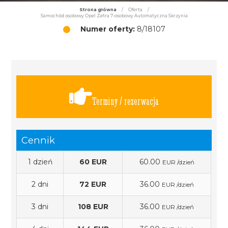
Strona główna
/
Oferta
/
Samochód osobowy Opel Zafira 7-osobowy Automatyczna Skrzynia
Numer oferty:
8/18107
Terminy / rezerwacja
Cennik
1 dzień
60 EUR
60.00
EUR /dzień
2 dni
72 EUR
36.00
EUR /dzień
3 dni
108 EUR
36.00
EUR /dzień