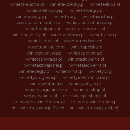
winieta-austria.pl
winieta-czechy.pl
winieta-litwa.pl
winieta-słowacja.pl
winieta-wegry.pl
winieta-węgry.pl
winieta.org
winietaaustria.pl
winietaaustriaonline.pl
winietaautostradowa.pl
winietabulgaria.pl
winietachorwacja.pl
winietaczechy.pl
winietaestonia.pl
winietalitwa.pl
winietalotwa.pl
winietamoldawia.pl
winietaonline.com
winietapolska.pl
winietarumunia.pl
winietaslovenia.pl
winietaslowacja.pl
winietaslowenia.pl
winietaszwajcaria.pl
winietasłowenia.pl
winietawegry.pl
winietomat.pl
winiety.org
winietydrogowe.pl
winietyelektroniczne.pl
winietyestonia.pl
winietywegry.pl
winietyzagraniczne.pl
winietyzakup.pl
węgry-winieta.pl
xn--sowacja-njb.org.pl
xn--soweniawinieta-gnc.pl
xn--wgry-winieta-4vb.pl
xn--winieta-sowacja-7sc.pl
xn--winieta-wgry-dwb.pl