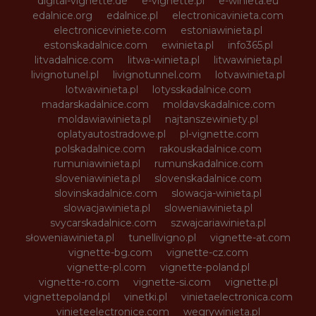
digital-vignette.de
e-vignette.pl
e-winieta.eu
edalnice.org
edalnice.pl
electronicavinieta.com
electroniceviniete.com
estoniawinieta.pl
estonskadalnice.com
ewinieta.pl
info365.pl
litvadalnice.com
litwa-winieta.pl
litwawinieta.pl
livignotunel.pl
livignotunnel.com
lotvawinieta.pl
lotwawinieta.pl
lotysskadalnice.com
madarskadalnice.com
moldavskadalnice.com
moldawiawinieta.pl
najtanszewiniety.pl
oplatyautostradowe.pl
pl-vignette.com
polskadalnice.com
rakouskadalnice.com
rumuniawinieta.pl
rumunskadalnice.com
sloveniawinieta.pl
slovenskadalnice.com
slovinskadalnice.com
slowacja-winieta.pl
slowacjawinieta.pl
sloweniawinieta.pl
svycarskadalnice.com
szwajcariawinieta.pl
słoweniawinieta.pl
tunellivigno.pl
vignette-at.com
vignette-bg.com
vignette-cz.com
vignette-pl.com
vignette-poland.pl
vignette-ro.com
vignette-si.com
vignette.pl
vignettepoland.pl
vinetki.pl
vinietaelectronica.com
vinieteelectronice.com
wegrywinieta.pl