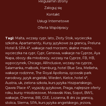
Regulamin strony
Zaloguj się
Kontakt
Usługi Internetowe
Oferta Współpracy
Tagi:
Malta
,
wczasy cypr
,
lato
,
Złoty Stok
,
wycieczka
szkolna
,
Apartamenty
,
Kursy językowe za granicą
,
Preluna
Hotel & SPA 4*
,
wakacje nad morzem
,
skalne miasto
,
wycieczka na cypr
,
Cypr
,
Genewa
,
wakacje na Cyprze
,
Aya
Napa
,
obozy dla młodzieży
,
wczasy na Cyprze
,
FB
,
HB
,
wypoczynek
,
Chicago
,
AllInclusive
,
wczasy na cyprze
,
Salamanka
,
malbork
,
Hamburg
,
hotel Blue Sea
,
Mellieha
,
wakacje rodzinne
,
The Royal Apollonia
,
ojcowski park
narodowy
,
język angielski
,
Wiedeń
,
Kielce
,
hotel 4*
,
Austria
,
uk
,
zielona szkoła
,
kurs języka Hiszpańskiego
,
Qawra Place 4*
,
wyjazdy językowe
,
Praga
,
najlepsze oferty
roku
,
kursy młodzieżowe
,
Morawski Kras
,
Sopot
,
BWS
,
wakacje
,
Chennai
,
BB
,
GSE
,
Lozanna
,
8 dni za granicą
,
stolica
,
Sliema
,
SPA
,
kurs języka angielskiego
,
jeziora
,