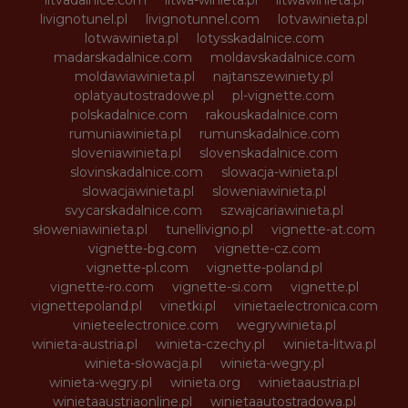
livignotunel.pl
livignotunnel.com
lotvawinieta.pl
lotwawinieta.pl
lotysskadalnice.com
madarskadalnice.com
moldavskadalnice.com
moldawiawinieta.pl
najtanszewiniety.pl
oplatyautostradowe.pl
pl-vignette.com
polskadalnice.com
rakouskadalnice.com
rumuniawinieta.pl
rumunskadalnice.com
sloveniawinieta.pl
slovenskadalnice.com
slovinskadalnice.com
slowacja-winieta.pl
slowacjawinieta.pl
sloweniawinieta.pl
svycarskadalnice.com
szwajcariawinieta.pl
słoweniawinieta.pl
tunellivigno.pl
vignette-at.com
vignette-bg.com
vignette-cz.com
vignette-pl.com
vignette-poland.pl
vignette-ro.com
vignette-si.com
vignette.pl
vignettepoland.pl
vinetki.pl
vinietaelectronica.com
vinieteelectronice.com
wegrywinieta.pl
winieta-austria.pl
winieta-czechy.pl
winieta-litwa.pl
winieta-słowacja.pl
winieta-wegry.pl
winieta-węgry.pl
winieta.org
winietaaustria.pl
winietaaustriaonline.pl
winietaautostradowa.pl