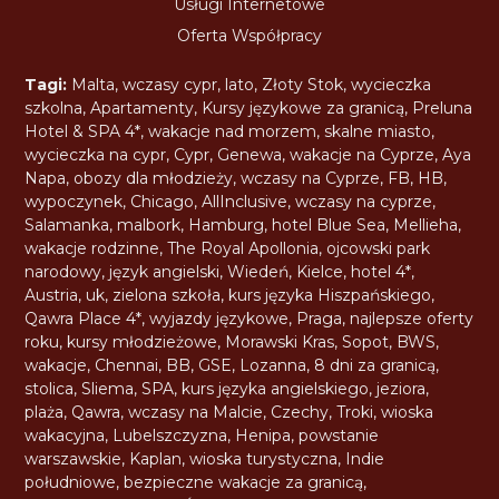
Usługi Internetowe
Oferta Współpracy
Tagi:
Malta
,
wczasy cypr
,
lato
,
Złoty Stok
,
wycieczka
szkolna
,
Apartamenty
,
Kursy językowe za granicą
,
Preluna
Hotel & SPA 4*
,
wakacje nad morzem
,
skalne miasto
,
wycieczka na cypr
,
Cypr
,
Genewa
,
wakacje na Cyprze
,
Aya
Napa
,
obozy dla młodzieży
,
wczasy na Cyprze
,
FB
,
HB
,
wypoczynek
,
Chicago
,
AllInclusive
,
wczasy na cyprze
,
Salamanka
,
malbork
,
Hamburg
,
hotel Blue Sea
,
Mellieha
,
wakacje rodzinne
,
The Royal Apollonia
,
ojcowski park
narodowy
,
język angielski
,
Wiedeń
,
Kielce
,
hotel 4*
,
Austria
,
uk
,
zielona szkoła
,
kurs języka Hiszpańskiego
,
Qawra Place 4*
,
wyjazdy językowe
,
Praga
,
najlepsze oferty
roku
,
kursy młodzieżowe
,
Morawski Kras
,
Sopot
,
BWS
,
wakacje
,
Chennai
,
BB
,
GSE
,
Lozanna
,
8 dni za granicą
,
stolica
,
Sliema
,
SPA
,
kurs języka angielskiego
,
jeziora
,
plaża
,
Qawra
,
wczasy na Malcie
,
Czechy
,
Troki
,
wioska
wakacyjna
,
Lubelszczyzna
,
Henipa
,
powstanie
warszawskie
,
Kaplan
,
wioska turystyczna
,
Indie
południowe
,
bezpieczne wakacje za granicą
,