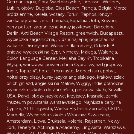
Germanlingua
,
Góry Świętokrzyskie
,
Limassol
,
Wellnes
,
Lublin
,
ojców
,
Bugibba
,
Elias Beach
,
Francja
,
Belgia
,
Morze
Śródziemne
,
Kerela
,
wczasy
,
Toruń
,
Paphos
,
londyn
,
wielka brytania
,
zima
,
Larnaka
,
kopalnia złota
,
Kowno
,
harry potter
,
zagraniczne kursy językowe
,
Barcelona
,
Berlin
,
Akti Beach Village Resort
,
greenwich
,
Budapeszt
,
wycieczka zagraniczna
,
,
Gdzie najlepiej pojechać na
wakacje
,
Disneyland
,
Wakacje dla rodziny
,
Gdańsk
,
8-
dniowe wycieczki na Cypr
,
Nimecy
,
Malaga
,
Walencja
,
Colon Language Center
,
Mellieha Bay 4*
,
Tropikalna
Wyspa
,
warszawa
,
powierzchnia Cypru
,
wyjazd grupowy
Indie
,
Topaz 4*
,
hotel
,
Trójmiasto
,
Monachium
,
pobyt
,
holtel przy plaży
,
kursy języka angielskiego
,
kraków
,
szlak
orlich gniazd
,
angielski na Malcie
,
Węgry
,
Indie północne
,
wycieczka szkolna do Zamościa
,
pieskowa skała
,
Sewilla
,
USA
,
Paryż
,
obozy językowe
,
krzyżacy
,
krasnale
,
zamki
,
muzeum powstania warszawskiego
,
Najniższe ceny na
Cyprze
,
ATJ Lingwista
,
Wielka Brytania
,
Zamość
,
CERN
,
Marbella
,
Wycieczka szkolna Wrocław
,
Szwajcaria
,
Amsterdam
,
Litwa
,
Bruksela
,
Kolonia
,
Rajasthan
,
Nowy
Jork
,
Teneryfa
,
Actilingua Academy
,
Lingwista
,
Warszawa
,
Wrocław
,
LAL
,
Dolmen Resort 4*
,
kurs
,
Warszawa kursy