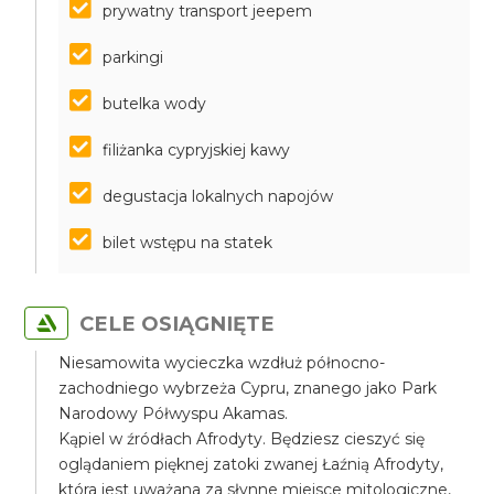
prywatny transport jeepem
parkingi
butelka wody
filiżanka cypryjskiej kawy
degustacja lokalnych napojów
bilet wstępu na statek
CELE OSIĄGNIĘTE
Niesamowita wycieczka wzdłuż północno-
zachodniego wybrzeża Cypru, znanego jako Park
Narodowy Półwyspu Akamas.
Kąpiel w źródłach Afrodyty. Będziesz cieszyć się
oglądaniem pięknej zatoki zwanej Łaźnią Afrodyty,
która jest uważana za słynne miejsce mitologiczne,