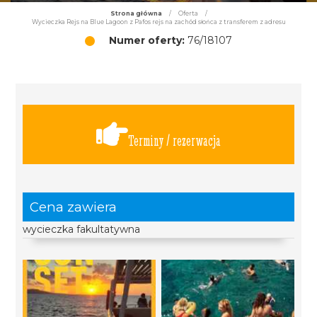
Strona główna
/
Oferta
/
Wycieczka Rejs na Blue Lagoon z Pafos rejs na zachód słońca z transferem z adresu
Numer oferty:
76/18107
Terminy / rezerwacja
Cena zawiera
wycieczka fakultatywna