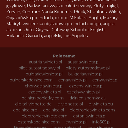
językowe
,
Radżastan
,
wyjazd młodzieżowy
,
Złoty Trójkąt
,
Zurych
,
Centrum Nauki Kopernik
,
Płock
,
St. Julians
,
Wilno
,
Objazdówka po Indiach
,
oxford
,
Mikołajki
,
Anglia
,
Mazury
,
Madryt
,
wycieczka objazdowa po Indiach
,
praga
,
anglia
,
autokar
,
złoto
,
Gdynia
,
Gateway School of English
,
Holandia
,
Granada
,
angielski
,
Los Angeles
Polecamy:
austria-winieta.pl
austriawinieta.pl
bilet-autostradowy.pl
bilety-autostradowe.pl
bulgariawienieta.pl
bulgariawinieta.pl
bulharskadalnice.com
cenawiniety.pl
cenywiniet.pl
chorwacjawinieta.pl
czechy-winieta.pl
czechywinieta.pl
czechywiniety.pl
dalnicnipoplatky.com
dalnicniznamka.eu
digital-vignette.de
e-vignette.pl
e-winieta.eu
edalnice.org
edalnice.pl
electronicavinieta.com
electroniceviniete.com
estoniawinieta.pl
estonskadalnice.com
ewinieta.pl
info365.pl
litvadalnice.com
litwa-winieta.pl
litwawinieta.pl