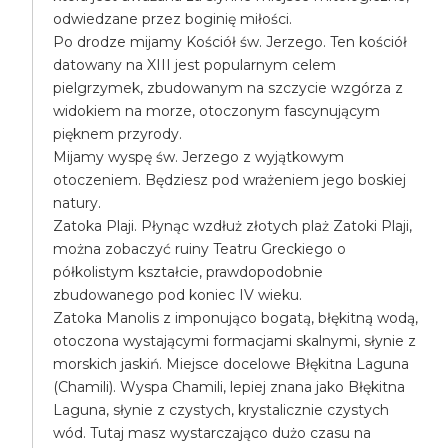
odwiedzane przez boginię miłości.
Po drodze mijamy Kościół św. Jerzego. Ten kościół
datowany na XIII jest popularnym celem
pielgrzymek, zbudowanym na szczycie wzgórza z
widokiem na morze, otoczonym fascynującym
pięknem przyrody.
Mijamy wyspę św. Jerzego z wyjątkowym
otoczeniem. Będziesz pod wrażeniem jego boskiej
natury.
Zatoka Plaji. Płynąc wzdłuż złotych plaż Zatoki Plaji,
można zobaczyć ruiny Teatru Greckiego o
półkolistym kształcie, prawdopodobnie
zbudowanego pod koniec IV wieku.
Zatoka Manolis z imponująco bogatą, błękitną wodą,
otoczona wystającymi formacjami skalnymi, słynie z
morskich jaskiń. Miejsce docelowe Błękitna Laguna
(Chamili). Wyspa Chamili, lepiej znana jako Błękitna
Laguna, słynie z czystych, krystalicznie czystych
wód. Tutaj masz wystarczająco dużo czasu na