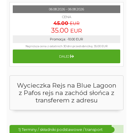
06.08.2026 - 06.08.2026
CENA
45.00
EUR
35.00
EUR
Promocja
:
-10.00
EUR
Najniższa cena z ostatnich 30 dni przed obniżką:
35.00 EUR
DALEJ
Wycieczka Rejs na Blue Lagoon
z Pafos rejs na zachód słońca z
transferem z adresu
1) Terminy / składniki podstawowe / transport