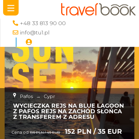
+48 33 813 90 00
info@tu1.pl
Pafos
→
Cypr
WYCIECZKA REJS NA BLUE LAGOON
Z PAFOS REJS NA ZACHÓD SŁOŃCA
Z TRANSFEREM Z ADRESU
152 PLN / 35 EUR
Cena od
195 PLN / 45 EUR