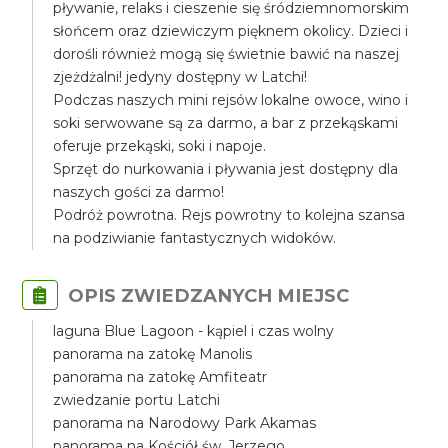
pływanie, relaks i cieszenie się śródziemnomorskim
słońcem oraz dziewiczym pięknem okolicy. Dzieci i
dorośli również mogą się świetnie bawić na naszej
zjeżdżalni! jedyny dostępny w Latchi!
Podczas naszych mini rejsów lokalne owoce, wino i
soki serwowane są za darmo, a bar z przekąskami
oferuje przekąski, soki i napoje.
Sprzęt do nurkowania i pływania jest dostępny dla
naszych gości za darmo!
Podróż powrotna. Rejs powrotny to kolejna szansa
na podziwianie fantastycznych widoków.
OPIS ZWIEDZANYCH MIEJSC
laguna Blue Lagoon - kąpiel i czas wolny
panorama na zatokę Manolis
panorama na zatokę Amfiteatr
zwiedzanie portu Latchi
panorama na Narodowy Park Akamas
panorama na Kościół św. Jerzego