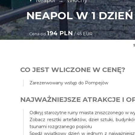
Neapol
→
Włochy
NEAPOL W 1 DZIEŃ
194 PLN
/ 45 EUR
Cena od
CO JEST WLICZONE W CENĘ?
Zarezerwowany wstęp do Pompejów
NAJWAŻNIEJSZE ATRAKCJE I OP
Odkryj starożytne ruiny miasta zniszczonego w 
Zobacz resztki artefaktów, dzieł sztuki, budynk
tsunami rozgrzanego popiołu
Spędź wyjątkowy dzień w jednym z najważniejszy