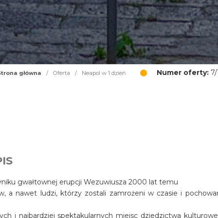
Numer oferty:
7/
Strona główna
/
Oferta
/
Neapol w 1 dzień
IS
wyniku gwałtownej erupcji Wezuwiusza 2000 lat temu
ów, a nawet ludzi, którzy zostali zamrożeni w czasie i pochowa
ch i najbardziej spektakularnych miejsc dziedzictwa kulturow