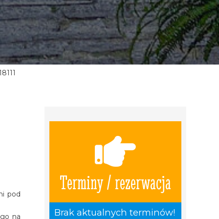
18111
Terminy / rezerwacja
ni pod
Brak aktualnych terminów!
ego na