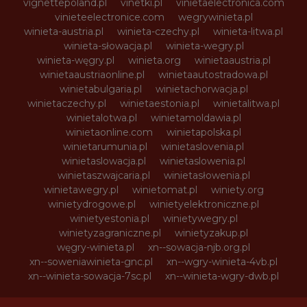
vignettepoland.pl
vinetki.pl
vinietaelectronica.com
vinieteelectronice.com
wegrywinieta.pl
winieta-austria.pl
winieta-czechy.pl
winieta-litwa.pl
winieta-słowacja.pl
winieta-wegry.pl
winieta-węgry.pl
winieta.org
winietaaustria.pl
winietaaustriaonline.pl
winietaautostradowa.pl
winietabulgaria.pl
winietachorwacja.pl
winietaczechy.pl
winietaestonia.pl
winietalitwa.pl
winietalotwa.pl
winietamoldawia.pl
winietaonline.com
winietapolska.pl
winietarumunia.pl
winietaslovenia.pl
winietaslowacja.pl
winietaslowenia.pl
winietaszwajcaria.pl
winietasłowenia.pl
winietawegry.pl
winietomat.pl
winiety.org
winietydrogowe.pl
winietyelektroniczne.pl
winietyestonia.pl
winietywegry.pl
winietyzagraniczne.pl
winietyzakup.pl
węgry-winieta.pl
xn--sowacja-njb.org.pl
xn--soweniawinieta-gnc.pl
xn--wgry-winieta-4vb.pl
xn--winieta-sowacja-7sc.pl
xn--winieta-wgry-dwb.pl