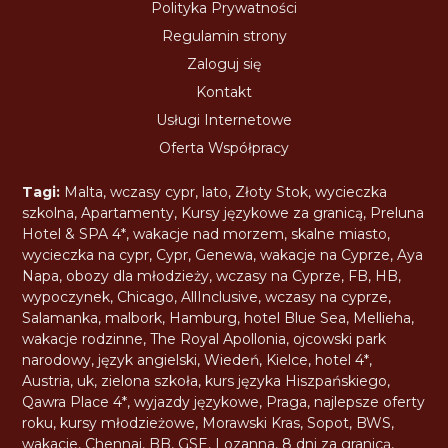
Polityka Prywatności
Regulamin strony
Zaloguj się
Kontakt
Usługi Internetowe
Oferta Współpracy
Tagi:
Malta
,
wczasy cypr
,
lato
,
Złoty Stok
,
wycieczka
szkolna
,
Apartamenty
,
Kursy językowe za granicą
,
Preluna
Hotel & SPA 4*
,
wakacje nad morzem
,
skalne miasto
,
wycieczka na cypr
,
Cypr
,
Genewa
,
wakacje na Cyprze
,
Aya
Napa
,
obozy dla młodzieży
,
wczasy na Cyprze
,
FB
,
HB
,
wypoczynek
,
Chicago
,
AllInclusive
,
wczasy na cyprze
,
Salamanka
,
malbork
,
Hamburg
,
hotel Blue Sea
,
Mellieha
,
wakacje rodzinne
,
The Royal Apollonia
,
ojcowski park
narodowy
,
język angielski
,
Wiedeń
,
Kielce
,
hotel 4*
,
Austria
,
uk
,
zielona szkoła
,
kurs języka Hiszpańskiego
,
Qawra Place 4*
,
wyjazdy językowe
,
Praga
,
najlepsze oferty
roku
,
kursy młodzieżowe
,
Morawski Kras
,
Sopot
,
BWS
,
wakacje
,
Chennai
,
BB
,
GSE
,
Lozanna
,
8 dni za granicą
,