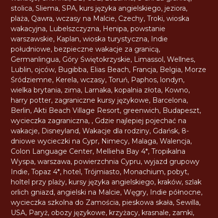
stolica
,
Sliema
,
SPA
,
kurs języka angielskiego
,
jeziora
,
plaża
,
Qawra
,
wczasy na Malcie
,
Czechy
,
Troki
,
wioska
wakacyjna
,
Lubelszczyzna
,
Henipa
,
powstanie
warszawskie
,
Kaplan
,
wioska turystyczna
,
Indie
południowe
,
bezpieczne wakacje za granicą
,
Germanlingua
,
Góry Świętokrzyskie
,
Limassol
,
Wellnes
,
Lublin
,
ojców
,
Bugibba
,
Elias Beach
,
Francja
,
Belgia
,
Morze
Śródziemne
,
Kerela
,
wczasy
,
Toruń
,
Paphos
,
londyn
,
wielka brytania
,
zima
,
Larnaka
,
kopalnia złota
,
Kowno
,
harry potter
,
zagraniczne kursy językowe
,
Barcelona
,
Berlin
,
Akti Beach Village Resort
,
greenwich
,
Budapeszt
,
wycieczka zagraniczna
,
,
Gdzie najlepiej pojechać na
wakacje
,
Disneyland
,
Wakacje dla rodziny
,
Gdańsk
,
8-
dniowe wycieczki na Cypr
,
Nimecy
,
Malaga
,
Walencja
,
Colon Language Center
,
Mellieha Bay 4*
,
Tropikalna
Wyspa
,
warszawa
,
powierzchnia Cypru
,
wyjazd grupowy
Indie
,
Topaz 4*
,
hotel
,
Trójmiasto
,
Monachium
,
pobyt
,
holtel przy plaży
,
kursy języka angielskiego
,
kraków
,
szlak
orlich gniazd
,
angielski na Malcie
,
Węgry
,
Indie północne
,
wycieczka szkolna do Zamościa
,
pieskowa skała
,
Sewilla
,
USA
,
Paryż
,
obozy językowe
,
krzyżacy
,
krasnale
,
zamki
,