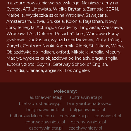
muzeum powstania warszawskiego
,
Najniższe ceny na
Cyprze
,
ATJ Lingwista
,
Wielka Brytania
,
Zamość
,
CERN
,
Marbella
,
Wycieczka szkolna Wrocław
,
Szwajcaria
,
Amsterdam
,
Litwa
,
Bruksela
,
Kolonia
,
Rajasthan
,
Nowy
Jork
,
Teneryfa
,
Actilingua Academy
,
Lingwista
,
Warszawa
,
Wrocław
,
LAL
,
Dolmen Resort 4*
,
kurs
,
Warszawa kursy
językowe
,
Radżastan
,
wyjazd młodzieżowy
,
Złoty Trójkąt
,
Zurych
,
Centrum Nauki Kopernik
,
Płock
,
St. Julians
,
Wilno
,
Objazdówka po Indiach
,
oxford
,
Mikołajki
,
Anglia
,
Mazury
,
Madryt
,
wycieczka objazdowa po Indiach
,
praga
,
anglia
,
autokar
,
złoto
,
Gdynia
,
Gateway School of English
,
Holandia
,
Granada
,
angielski
,
Los Angeles
Polecamy:
austria-winieta.pl
austriawinieta.pl
bilet-autostradowy.pl
bilety-autostradowe.pl
bulgariawienieta.pl
bulgariawinieta.pl
bulharskadalnice.com
cenawiniety.pl
cenywiniet.pl
chorwacjawinieta.pl
czechy-winieta.pl
czechywinieta.pl
czechywiniety.pl