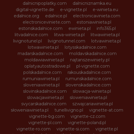
dalnicnipoplatky.com
dalnicniznamka.eu
digital-vignette.de
e-vignette.pl
e-winieta.eu
edalnice.org
edalnice.pl
electronicavinieta.com
electroniceviniete.com
estoniawinieta.pl
estonskadalnice.com
ewinieta.pl
info365.pl
litvadalnice.com
litwa-winieta.pl
litwawinieta.pl
livignotunel.pl
livignotunnel.com
lotvawinieta.pl
lotwawinieta.pl
lotysskadalnice.com
madarskadalnice.com
moldavskadalnice.com
moldawiawinieta.pl
najtanszewiniety.pl
oplatyautostradowe.pl
pl-vignette.com
polskadalnice.com
rakouskadalnice.com
rumuniawinieta.pl
rumunskadalnice.com
sloveniawinieta.pl
slovenskadalnice.com
slovinskadalnice.com
slowacja-winieta.pl
slowacjawinieta.pl
sloweniawinieta.pl
svycarskadalnice.com
szwajcariawinieta.pl
słoweniawinieta.pl
tunellivigno.pl
vignette-at.com
vignette-bg.com
vignette-cz.com
vignette-pl.com
vignette-poland.pl
vignette-ro.com
vignette-si.com
vignette.pl