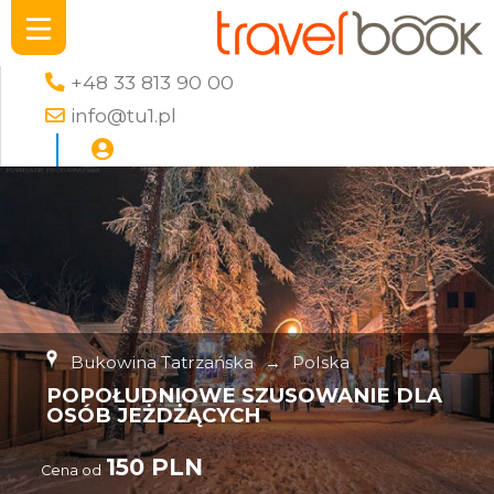
+48 33 813 90 00
info@tu1.pl
Bukowina Tatrzańska
→
Polska
POPOŁUDNIOWE SZUSOWANIE DLA
OSÓB JEŻDŻĄCYCH
150 PLN
Cena od