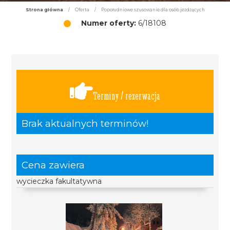
Strona główna
/
Oferta
/
Popołudniowe szusowanie dla osób jeżdżących
Numer oferty:
6/18108
Terminy / rezerwacja
Brak aktualnych terminów!
Cena zawiera
wycieczka fakultatywna