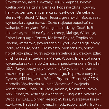
Śródziemne
,
Kerela
,
wczasy
,
Toruń
,
Paphos
,
londyn
,
wielka brytania
,
zima
,
Larnaka
,
kopalnia złota
,
Kowno
,
harry potter
,
zagraniczne kursy językowe
,
Barcelona
,
Berlin
,
Akti Beach Village Resort
,
greenwich
,
Budapeszt
,
wycieczka zagraniczna
,
,
Gdzie najlepiej pojechać na
wakacje
,
Disneyland
,
Wakacje dla rodziny
,
Gdańsk
,
8-
dniowe wycieczki na Cypr
,
Nimecy
,
Malaga
,
Walencja
,
Colon Language Center
,
Mellieha Bay 4*
,
Tropikalna
Wyspa
,
warszawa
,
powierzchnia Cypru
,
wyjazd grupowy
Indie
,
Topaz 4*
,
hotel
,
Trójmiasto
,
Monachium
,
pobyt
,
holtel przy plaży
,
kursy języka angielskiego
,
kraków
,
szlak
orlich gniazd
,
angielski na Malcie
,
Węgry
,
Indie północne
,
wycieczka szkolna do Zamościa
,
pieskowa skała
,
Sewilla
,
USA
,
Paryż
,
obozy językowe
,
krzyżacy
,
krasnale
,
zamki
,
muzeum powstania warszawskiego
,
Najniższe ceny na
Cyprze
,
ATJ Lingwista
,
Wielka Brytania
,
Zamość
,
CERN
,
Marbella
,
Wycieczka szkolna Wrocław
,
Szwajcaria
,
Amsterdam
,
Litwa
,
Bruksela
,
Kolonia
,
Rajasthan
,
Nowy
Jork
,
Teneryfa
,
Actilingua Academy
,
Lingwista
,
Warszawa
,
Wrocław
,
LAL
,
Dolmen Resort 4*
,
kurs
,
Warszawa kursy
językowe
,
Radżastan
,
wyjazd młodzieżowy
,
Złoty Trójkąt
,