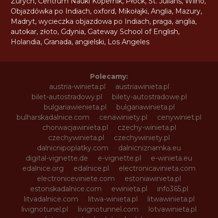
Zurych
,
Centrum Nauki Kopernik
,
Płock
,
St. Julians
,
Wilno
,
Objazdówka po Indiach
,
oxford
,
Mikołajki
,
Anglia
,
Mazury
,
Madryt
,
wycieczka objazdowa po Indiach
,
praga
,
anglia
,
autokar
,
złoto
,
Gdynia
,
Gateway School of English
,
Holandia
,
Granada
,
angielski
,
Los Angeles
Polecamy:
austria-winieta.pl
austriawinieta.pl
bilet-autostradowy.pl
bilety-autostradowe.pl
bulgariawienieta.pl
bulgariawinieta.pl
bulharskadalnice.com
cenawiniety.pl
cenywiniet.pl
chorwacjawinieta.pl
czechy-winieta.pl
czechywinieta.pl
czechywiniety.pl
dalnicnipoplatky.com
dalnicniznamka.eu
digital-vignette.de
e-vignette.pl
e-winieta.eu
edalnice.org
edalnice.pl
electronicavinieta.com
electroniceviniete.com
estoniawinieta.pl
estonskadalnice.com
ewinieta.pl
info365.pl
litvadalnice.com
litwa-winieta.pl
litwawinieta.pl
livignotunel.pl
livignotunnel.com
lotvawinieta.pl