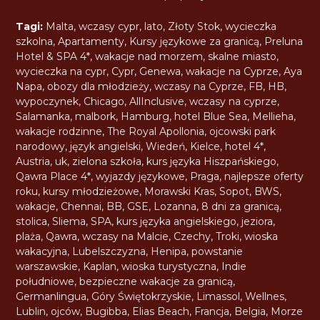
Tagi:
Malta
,
wczasy cypr
,
lato
,
Złoty Stok
,
wycieczka
szkolna
,
Apartamenty
,
Kursy językowe za granicą
,
Preluna
Hotel & SPA 4*
,
wakacje nad morzem
,
skalne miasto
,
wycieczka na cypr
,
Cypr
,
Genewa
,
wakacje na Cyprze
,
Aya
Napa
,
obozy dla młodzieży
,
wczasy na Cyprze
,
FB
,
HB
,
wypoczynek
,
Chicago
,
AllInclusive
,
wczasy na cyprze
,
Salamanka
,
malbork
,
Hamburg
,
hotel Blue Sea
,
Mellieha
,
wakacje rodzinne
,
The Royal Apollonia
,
ojcowski park
narodowy
,
język angielski
,
Wiedeń
,
Kielce
,
hotel 4*
,
Austria
,
uk
,
zielona szkoła
,
kurs języka Hiszpańskiego
,
Qawra Place 4*
,
wyjazdy językowe
,
Praga
,
najlepsze oferty
roku
,
kursy młodzieżowe
,
Morawski Kras
,
Sopot
,
BWS
,
wakacje
,
Chennai
,
BB
,
GSE
,
Lozanna
,
8 dni za granicą
,
stolica
,
Sliema
,
SPA
,
kurs języka angielskiego
,
jeziora
,
plaża
,
Qawra
,
wczasy na Malcie
,
Czechy
,
Troki
,
wioska
wakacyjna
,
Lubelszczyzna
,
Henipa
,
powstanie
warszawskie
,
Kaplan
,
wioska turystyczna
,
Indie
południowe
,
bezpieczne wakacje za granicą
,
Germanlingua
,
Góry Świętokrzyskie
,
Limassol
,
Wellnes
,
Lublin
,
ojców
,
Bugibba
,
Elias Beach
,
Francja
,
Belgia
,
Morze