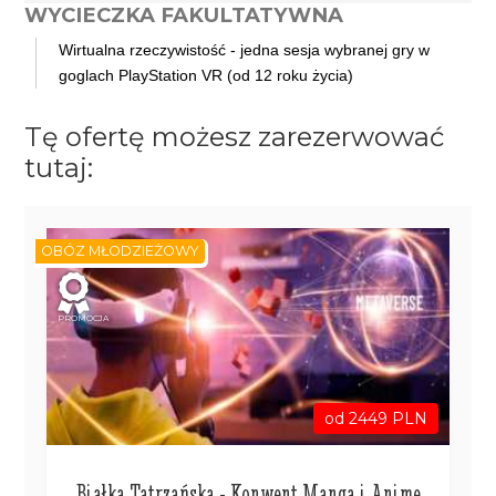
WYCIECZKA FAKULTATYWNA
Wirtualna rzeczywistość - jedna sesja wybranej gry w
goglach PlayStation VR (od 12 roku życia)
Tę ofertę możesz zarezerwować
tutaj:
OBÓZ MŁODZIEŻOWY
PROMOCJA
od 2449 PLN
Białka Tatrzańska - Konwent Manga i Anime