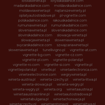
lotwawinieta.pl
lotysskadalnice.com
madarskadalnice.com
moldavskadalnice.com
moldawiawinieta.pl
najtanszewiniety.pl
oplatyautostradowe.pl
pl-vignette.com
polskadalnice.com
rakouskadalnice.com
rumuniawinieta.pl
rumunskadalnice.com
sloveniawinieta.pl
slovenskadalnice.com
slovinskadalnice.com
slowacja-winieta.pl
slowacjawinieta.pl
sloweniawinieta.pl
svycarskadalnice.com
szwajcariawinieta.pl
słoweniawinieta.pl
tunellivigno.pl
vignette-at.com
vignette-bg.com
vignette-cz.com
vignette-pl.com
vignette-poland.pl
vignette-ro.com
vignette-si.com
vignette.pl
vignettepoland.pl
vinetki.pl
vinietaelectronica.com
vinieteelectronice.com
wegrywinieta.pl
winieta-austria.pl
winieta-czechy.pl
winieta-litwa.pl
winieta-słowacja.pl
winieta-wegry.pl
winieta-węgry.pl
winieta.org
winietaaustria.pl
winietaaustriaonline.pl
winietaautostradowa.pl
winietabulgaria.pl
winietachorwacja.pl
winietaczechy.pl
winietaestonia.pl
winietalitwa.pl