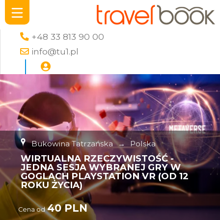
+48 33 813 90 00
info@tu1.pl
Bukowina Tatrzańska
→
Polska
WIRTUALNA RZECZYWISTOŚĆ -
JEDNA SESJA WYBRANEJ GRY W
GOGLACH PLAYSTATION VR (OD 12
ROKU ŻYCIA)
40 PLN
Cena od