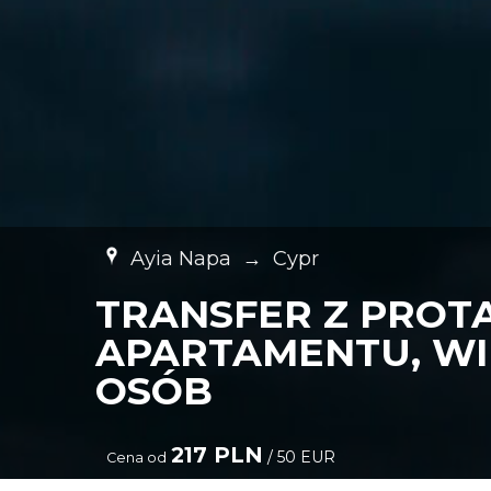
Ayia Napa
→
Cypr
TRANSFER Z PROT
APARTAMENTU, WIL
OSÓB
217 PLN
/ 50 EUR
Cena od