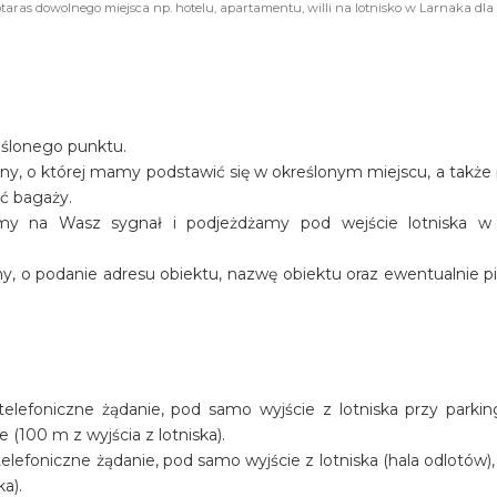
taras dowolnego miejsca np. hotelu, apartamentu, willi na lotnisko w Larnaka dla 
eślonego punktu.
iny, o której mamy podstawić się w określonym miejscu, a także
ość bagaży.
amy na Wasz sygnał i podjeżdżamy pod wejście lotniska w
y, o podanie adresu obiektu, nazwę obiektu oraz ewentualnie p
lefoniczne żądanie, pod samo wyjście z lotniska przy parkin
100 m z wyjścia z lotniska).
efoniczne żądanie, pod samo wyjście z lotniska (hala odlotów), 
ka).