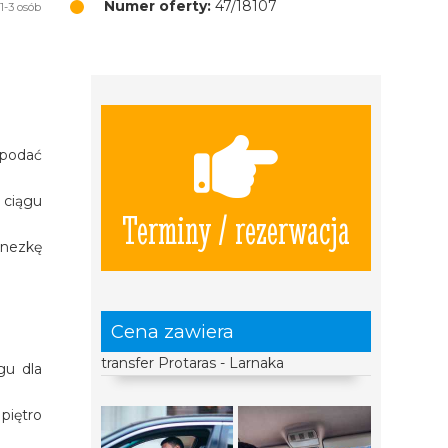
Numer oferty:
47/18107
1-3 osób
 podać
 ciągu
Terminy / rezerwacja
inezkę
Cena zawiera
transfer Protaras - Larnaka
gu dla
piętro