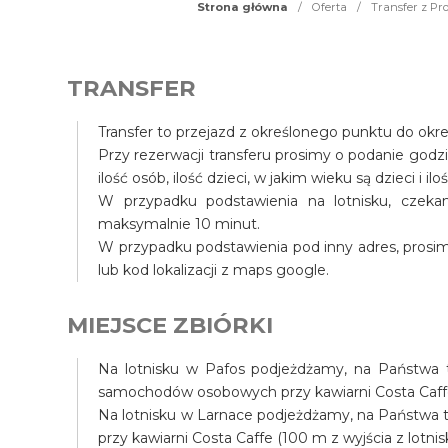
Strona główna
/
Oferta
/
Transfer z Pro
TRANSFER
Transfer to przejazd z określonego punktu do okr
Przy rezerwacji transferu prosimy o podanie godz
ilość osób, ilość dzieci, w jakim wieku są dzieci i il
W przypadku podstawienia na lotnisku, czek
maksymalnie 10 minut.
W przypadku podstawienia pod inny adres, prosim
lub kod lokalizacji z maps google.
MIEJSCE ZBIÓRKI
Na lotnisku w Pafos podjeżdżamy, na Państwa te
samochodów osobowych przy kawiarni Costa Caffe (
Na lotnisku w Larnace podjeżdżamy, na Państwa tel
przy kawiarni Costa Caffe (100 m z wyjścia z lotnis