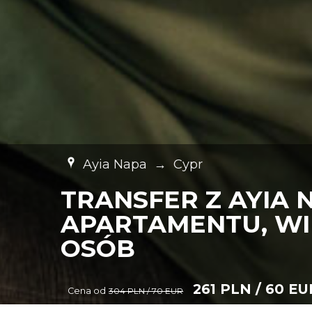
Ayia Napa
→
Cypr
TRANSFER Z AYIA 
APARTAMENTU, WIL
OSÓB
261 PLN / 60 EU
Cena od
304 PLN / 70 EUR