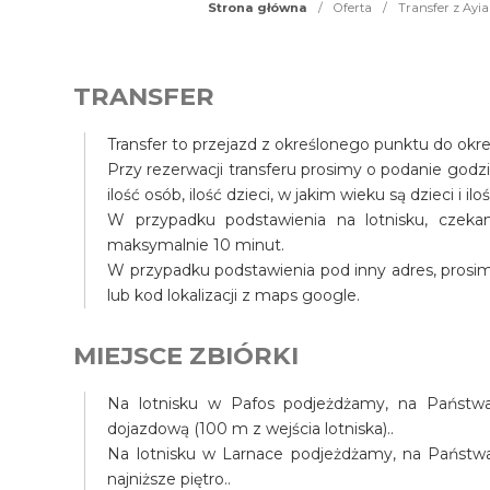
Strona główna
/
Oferta
/
Transfer z Ayia
TRANSFER
Transfer to przejazd z określonego punktu do okr
Przy rezerwacji transferu prosimy o podanie godz
ilość osób, ilość dzieci, w jakim wieku są dzieci i il
W przypadku podstawienia na lotnisku, czek
maksymalnie 10 minut.
W przypadku podstawienia pod inny adres, prosim
lub kod lokalizacji z maps google.
MIEJSCE ZBIÓRKI
Na lotnisku w Pafos podjeżdżamy, na Państwa 
dojazdową (100 m z wejścia lotniska)..
Na lotnisku w Larnace podjeżdżamy, na Państwa t
najniższe piętro..