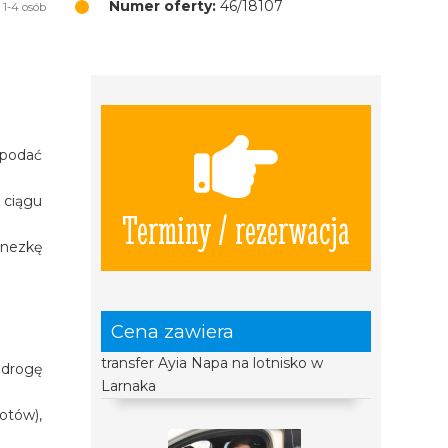
Numer oferty:
46/18107
 1-4 osób
 podać
 ciągu
Terminy / rezerwacja
inezkę
Cena zawiera
transfer Ayia Napa na lotnisko w
 drogę
Larnaka
otów),