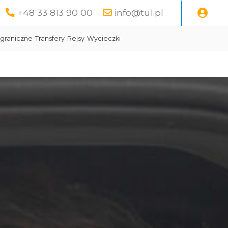
+48 33 813 90 00
info@tu1.pl
graniczne
Transfery
Rejsy
Wycieczki