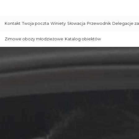
Kontakt
Twoja poczta
Winiety
Słowacja
Przewodnik
Delegacje za
Zimowe obozy młodzieżowe
Katalog obiektów