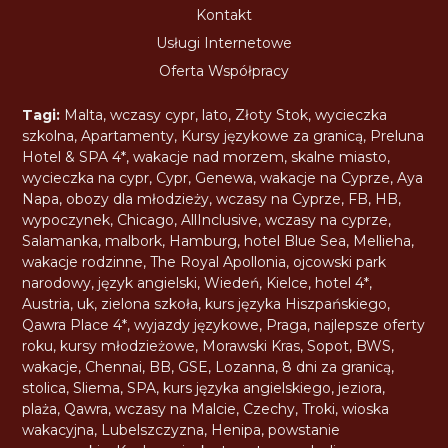
Kontakt
Usługi Internetowe
Oferta Współpracy
Tagi:
Malta
,
wczasy cypr
,
lato
,
Złoty Stok
,
wycieczka
szkolna
,
Apartamenty
,
Kursy językowe za granicą
,
Preluna
Hotel & SPA 4*
,
wakacje nad morzem
,
skalne miasto
,
wycieczka na cypr
,
Cypr
,
Genewa
,
wakacje na Cyprze
,
Aya
Napa
,
obozy dla młodzieży
,
wczasy na Cyprze
,
FB
,
HB
,
wypoczynek
,
Chicago
,
AllInclusive
,
wczasy na cyprze
,
Salamanka
,
malbork
,
Hamburg
,
hotel Blue Sea
,
Mellieha
,
wakacje rodzinne
,
The Royal Apollonia
,
ojcowski park
narodowy
,
język angielski
,
Wiedeń
,
Kielce
,
hotel 4*
,
Austria
,
uk
,
zielona szkoła
,
kurs języka Hiszpańskiego
,
Qawra Place 4*
,
wyjazdy językowe
,
Praga
,
najlepsze oferty
roku
,
kursy młodzieżowe
,
Morawski Kras
,
Sopot
,
BWS
,
wakacje
,
Chennai
,
BB
,
GSE
,
Lozanna
,
8 dni za granicą
,
stolica
,
Sliema
,
SPA
,
kurs języka angielskiego
,
jeziora
,
plaża
,
Qawra
,
wczasy na Malcie
,
Czechy
,
Troki
,
wioska
wakacyjna
,
Lubelszczyzna
,
Henipa
,
powstanie