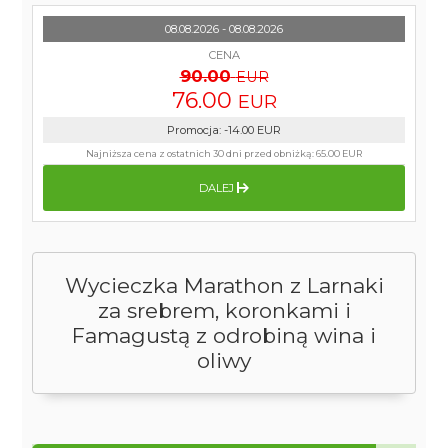
08.08.2026 - 08.08.2026
CENA
90.00
EUR
76.00
EUR
Promocja
:
-14.00
EUR
Najniższa cena z ostatnich 30 dni przed obniżką:
65.00 EUR
DALEJ
Wycieczka Marathon z Larnaki
za srebrem, koronkami i
Famagustą z odrobiną wina i
oliwy