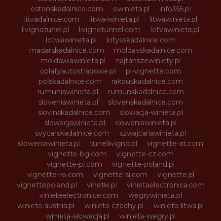
estonskadalnice.com
ewinieta.pl
info365.pl
litvadalnice.com
litwa-winieta.pl
litwawinieta.pl
livignotunel.pl
livignotunnel.com
lotvawinieta.pl
lotwawinieta.pl
lotysskadalnice.com
madarskadalnice.com
moldavskadalnice.com
moldawiawinieta.pl
najtanszewiniety.pl
oplatyautostradowe.pl
pl-vignette.com
polskadalnice.com
rakouskadalnice.com
rumuniawinieta.pl
rumunskadalnice.com
sloveniawinieta.pl
slovenskadalnice.com
slovinskadalnice.com
slowacja-winieta.pl
slowacjawinieta.pl
sloweniawinieta.pl
svycarskadalnice.com
szwajcariawinieta.pl
słoweniawinieta.pl
tunellivigno.pl
vignette-at.com
vignette-bg.com
vignette-cz.com
vignette-pl.com
vignette-poland.pl
vignette-ro.com
vignette-si.com
vignette.pl
vignettepoland.pl
vinetki.pl
vinietaelectronica.com
vinieteelectronice.com
wegrywinieta.pl
winieta-austria.pl
winieta-czechy.pl
winieta-litwa.pl
winieta-słowacja.pl
winieta-wegry.pl