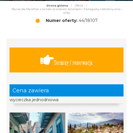
Strona główna
/
Oferta
/
Wycieczka Marathon z Larnaki za srebrem, koronkami i Famagustą z odrobiną wina i
oliwy
Numer oferty:
44/18107
Terminy / rezerwacja
Cena zawiera
wycieczka jednodniowa