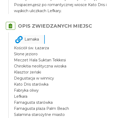
Pospacerujesz po romantycznej wiosce Kato Dris i
wąskich uliczkach Lefkary.
OPIS ZWIEDZANYCH MIEJSC
Larnaka
Kościół św. Łazarza
Słone jezioro
Meczet Hala Suktan Tekkesi
Chirokitia neolityczna wioska
Klasztor żeński
Degustacja w winnicy
Kato Dris starówka
Fabryka oliwy
Lefkara
Famagusta starówka
Famagusta plaża Palm Beach
Salamina starożytne miasto