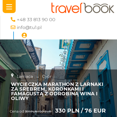
+48 33 813 90 00
info@tu1.pl
Larnaca
→
Cypr
WYCIECZKA MARATHON Z LARNAKI
ZA SREBREM, KORONKAMI I
FAMAGUSTĄ Z ODROBINĄ WINA I
OLIWY
330 PLN / 76 EUR
Cena od
391 PLN / 90 EUR