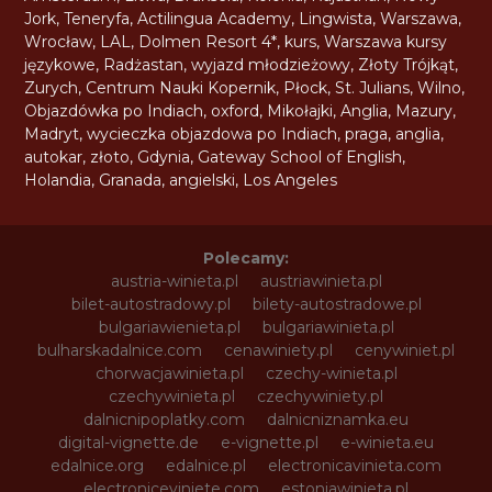
Jork
,
Teneryfa
,
Actilingua Academy
,
Lingwista
,
Warszawa
,
Wrocław
,
LAL
,
Dolmen Resort 4*
,
kurs
,
Warszawa kursy
językowe
,
Radżastan
,
wyjazd młodzieżowy
,
Złoty Trójkąt
,
Zurych
,
Centrum Nauki Kopernik
,
Płock
,
St. Julians
,
Wilno
,
Objazdówka po Indiach
,
oxford
,
Mikołajki
,
Anglia
,
Mazury
,
Madryt
,
wycieczka objazdowa po Indiach
,
praga
,
anglia
,
autokar
,
złoto
,
Gdynia
,
Gateway School of English
,
Holandia
,
Granada
,
angielski
,
Los Angeles
Polecamy:
austria-winieta.pl
austriawinieta.pl
bilet-autostradowy.pl
bilety-autostradowe.pl
bulgariawienieta.pl
bulgariawinieta.pl
bulharskadalnice.com
cenawiniety.pl
cenywiniet.pl
chorwacjawinieta.pl
czechy-winieta.pl
czechywinieta.pl
czechywiniety.pl
dalnicnipoplatky.com
dalnicniznamka.eu
digital-vignette.de
e-vignette.pl
e-winieta.eu
edalnice.org
edalnice.pl
electronicavinieta.com
electroniceviniete.com
estoniawinieta.pl