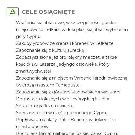
CELE OSIĄGNIĘTE
Wrażenia krajobrazowe, w szczególności górska
miejscowość Lefkara, widoki plaż, krajobraz wybrzeża i
góry Cypru.
Zakupy yrobów ze srebra i korenek w Lefkarze
Zapoznanie się z kulturą turecką.
Zobaczysz słone jezioro, piękny meczet, a także
kościół św. Łazarza, jedyngo człowieka, który
zmartwychwstał
Zapoznanie się z miejscem Varoshia i średniowieczną
twierdzą miastem Famagusta.
Zapoznanie się z górskimi stanowiskami wiejskimi
Degustacja lokalnych win i cypryjskiej kuchni.
Sesja fotograficzna i wideo.
Spędzisz dzień w części północnego Cypru.
Popływasz na plaży Palm Beach z widokiem na
miasto duchów.
Poczujesz klimat najbardziej dzikiej części Cypru.