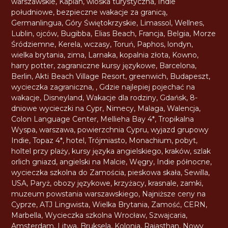
warszawskie
,
Kaplan
,
wioska turystyczna
,
Indie
południowe
,
bezpieczne wakacje za granicą
,
Germanlingua
,
Góry Świętokrzyskie
,
Limassol
,
Wellnes
,
Lublin
,
ojców
,
Bugibba
,
Elias Beach
,
Francja
,
Belgia
,
Morze
Śródziemne
,
Kerela
,
wczasy
,
Toruń
,
Paphos
,
londyn
,
wielka brytania
,
zima
,
Larnaka
,
kopalnia złota
,
Kowno
,
harry potter
,
zagraniczne kursy językowe
,
Barcelona
,
Berlin
,
Akti Beach Village Resort
,
greenwich
,
Budapeszt
,
wycieczka zagraniczna
,
,
Gdzie najlepiej pojechać na
wakacje
,
Disneyland
,
Wakacje dla rodziny
,
Gdańsk
,
8-
dniowe wycieczki na Cypr
,
Nimecy
,
Malaga
,
Walencja
,
Colon Language Center
,
Mellieha Bay 4*
,
Tropikalna
Wyspa
,
warszawa
,
powierzchnia Cypru
,
wyjazd grupowy
Indie
,
Topaz 4*
,
hotel
,
Trójmiasto
,
Monachium
,
pobyt
,
holtel przy plaży
,
kursy języka angielskiego
,
kraków
,
szlak
orlich gniazd
,
angielski na Malcie
,
Węgry
,
Indie północne
,
wycieczka szkolna do Zamościa
,
pieskowa skała
,
Sewilla
,
USA
,
Paryż
,
obozy językowe
,
krzyżacy
,
krasnale
,
zamki
,
muzeum powstania warszawskiego
,
Najniższe ceny na
Cyprze
,
ATJ Lingwista
,
Wielka Brytania
,
Zamość
,
CERN
,
Marbella
,
Wycieczka szkolna Wrocław
,
Szwajcaria
,
Amsterdam
,
Litwa
,
Bruksela
,
Kolonia
,
Rajasthan
,
Nowy