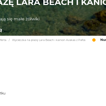
ŻĘ LARA BEACH I KANI
ają się małe żółwiki
R
Nu
ferta
/
Wycieczka na plażę Lara Beach i kanion Avakas z Pafos
atku