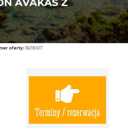
ON AVAKAS Z
mer oferty:
36/18107
Terminy / rezerwacja