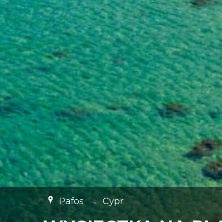
Pafos
→
Cypr