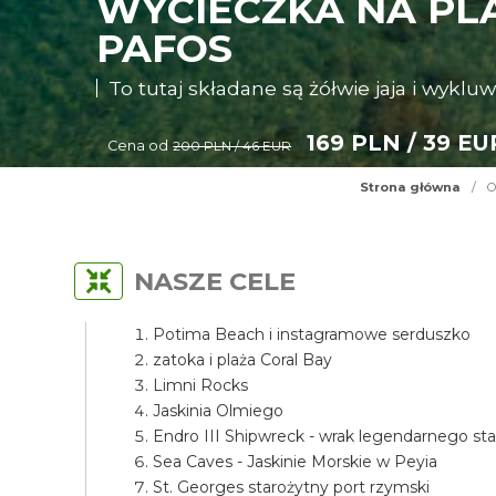
WYCIECZKA NA PLA
PAFOS
To tutaj składane są żółwie jaja i wykluw
169 PLN / 39 EU
Cena od
200 PLN / 46 EUR
Strona główna
/
O
NASZE CELE
Potima Beach i instagramowe serduszko
zatoka i plaża Coral Bay
Limni Rocks
Jaskinia Olmiego
Endro III Shipwreck - wrak legendarnego st
Sea Caves - Jaskinie Morskie w Peyia
St. Georges starożytny port rzymski