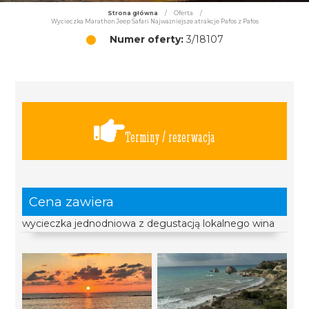
Strona główna
/
Oferta
/
Wycieczka Marathon Jeep Safari Najważniejsze atrakcje Pafos z Pafos
Numer oferty:
3/18107
Terminy / rezerwacja
Cena zawiera
wycieczka jednodniowa z degustacją lokalnego wina