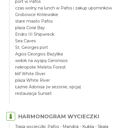
port w Pafos
czas wolny na lunch w Pafos i zakup upominków
Grobowce Królewskie
stare miasto Pafos
plaża Coral Bay
Endro III Shipwreck
Sea Caves
St. Georges port
Agios Georgios Bazylika
widok na wyspę Geronisos
nekropolie Meletis Forest
klif White River
plaża White River
Łaźnie Adonisa (w sezonie, opcja)
restauracja Sunset
HARMONOGRAM WYCIECZKI
Trasa wycieczki: Pafos - Mandria - Kuklia - Skała