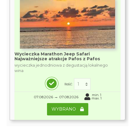
Wycieczka Marathon Jeep Safari
Najważniejsze atrakcje Pafos z Pafos
wycieczka jednodniowa z degustacją lokalnego
wina
Ilość:
min. 1
→
07.08.2026
07.08.2026
max. 1
WYBRANO