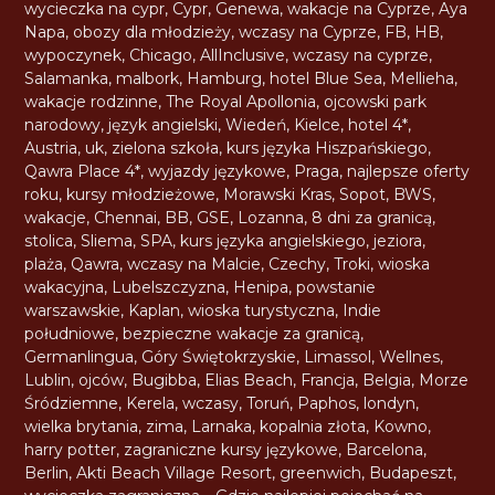
wycieczka na cypr
,
Cypr
,
Genewa
,
wakacje na Cyprze
,
Aya
Napa
,
obozy dla młodzieży
,
wczasy na Cyprze
,
FB
,
HB
,
wypoczynek
,
Chicago
,
AllInclusive
,
wczasy na cyprze
,
Salamanka
,
malbork
,
Hamburg
,
hotel Blue Sea
,
Mellieha
,
wakacje rodzinne
,
The Royal Apollonia
,
ojcowski park
narodowy
,
język angielski
,
Wiedeń
,
Kielce
,
hotel 4*
,
Austria
,
uk
,
zielona szkoła
,
kurs języka Hiszpańskiego
,
Qawra Place 4*
,
wyjazdy językowe
,
Praga
,
najlepsze oferty
roku
,
kursy młodzieżowe
,
Morawski Kras
,
Sopot
,
BWS
,
wakacje
,
Chennai
,
BB
,
GSE
,
Lozanna
,
8 dni za granicą
,
stolica
,
Sliema
,
SPA
,
kurs języka angielskiego
,
jeziora
,
plaża
,
Qawra
,
wczasy na Malcie
,
Czechy
,
Troki
,
wioska
wakacyjna
,
Lubelszczyzna
,
Henipa
,
powstanie
warszawskie
,
Kaplan
,
wioska turystyczna
,
Indie
południowe
,
bezpieczne wakacje za granicą
,
Germanlingua
,
Góry Świętokrzyskie
,
Limassol
,
Wellnes
,
Lublin
,
ojców
,
Bugibba
,
Elias Beach
,
Francja
,
Belgia
,
Morze
Śródziemne
,
Kerela
,
wczasy
,
Toruń
,
Paphos
,
londyn
,
wielka brytania
,
zima
,
Larnaka
,
kopalnia złota
,
Kowno
,
harry potter
,
zagraniczne kursy językowe
,
Barcelona
,
Berlin
,
Akti Beach Village Resort
,
greenwich
,
Budapeszt
,