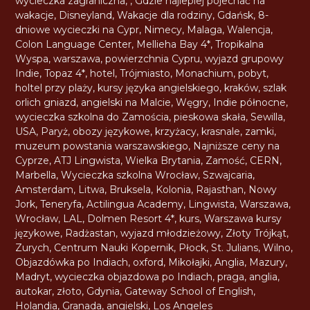
wycieczka zagraniczna
,
,
Gdzie najlepiej pojechać na
wakacje
,
Disneyland
,
Wakacje dla rodziny
,
Gdańsk
,
8-
dniowe wycieczki na Cypr
,
Nimecy
,
Malaga
,
Walencja
,
Colon Language Center
,
Mellieha Bay 4*
,
Tropikalna
Wyspa
,
warszawa
,
powierzchnia Cypru
,
wyjazd grupowy
Indie
,
Topaz 4*
,
hotel
,
Trójmiasto
,
Monachium
,
pobyt
,
holtel przy plaży
,
kursy języka angielskiego
,
kraków
,
szlak
orlich gniazd
,
angielski na Malcie
,
Węgry
,
Indie północne
,
wycieczka szkolna do Zamościa
,
pieskowa skała
,
Sewilla
,
USA
,
Paryż
,
obozy językowe
,
krzyżacy
,
krasnale
,
zamki
,
muzeum powstania warszawskiego
,
Najniższe ceny na
Cyprze
,
ATJ Lingwista
,
Wielka Brytania
,
Zamość
,
CERN
,
Marbella
,
Wycieczka szkolna Wrocław
,
Szwajcaria
,
Amsterdam
,
Litwa
,
Bruksela
,
Kolonia
,
Rajasthan
,
Nowy
Jork
,
Teneryfa
,
Actilingua Academy
,
Lingwista
,
Warszawa
,
Wrocław
,
LAL
,
Dolmen Resort 4*
,
kurs
,
Warszawa kursy
językowe
,
Radżastan
,
wyjazd młodzieżowy
,
Złoty Trójkąt
,
Zurych
,
Centrum Nauki Kopernik
,
Płock
,
St. Julians
,
Wilno
,
Objazdówka po Indiach
,
oxford
,
Mikołajki
,
Anglia
,
Mazury
,
Madryt
,
wycieczka objazdowa po Indiach
,
praga
,
anglia
,
autokar
,
złoto
,
Gdynia
,
Gateway School of English
,
Holandia
,
Granada
,
angielski
,
Los Angeles