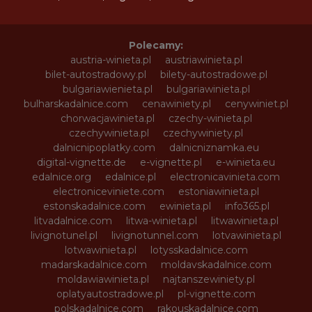
Polecamy:
austria-winieta.pl
austriawinieta.pl
bilet-autostradowy.pl
bilety-autostradowe.pl
bulgariawienieta.pl
bulgariawinieta.pl
bulharskadalnice.com
cenawiniety.pl
cenywiniet.pl
chorwacjawinieta.pl
czechy-winieta.pl
czechywinieta.pl
czechywiniety.pl
dalnicnipoplatky.com
dalnicniznamka.eu
digital-vignette.de
e-vignette.pl
e-winieta.eu
edalnice.org
edalnice.pl
electronicavinieta.com
electroniceviniete.com
estoniawinieta.pl
estonskadalnice.com
ewinieta.pl
info365.pl
litvadalnice.com
litwa-winieta.pl
litwawinieta.pl
livignotunel.pl
livignotunnel.com
lotvawinieta.pl
lotwawinieta.pl
lotysskadalnice.com
madarskadalnice.com
moldavskadalnice.com
moldawiawinieta.pl
najtanszewiniety.pl
oplatyautostradowe.pl
pl-vignette.com
polskadalnice.com
rakouskadalnice.com