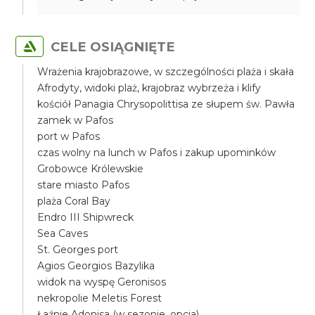
CELE OSIĄGNIĘTE
Wrażenia krajobrazowe, w szczególności plaża i skała
Afrodyty, widoki plaż, krajobraz wybrzeża i klify
kościół Panagia Chrysopolittisa ze słupem św. Pawła
zamek w Pafos
port w Pafos
czas wolny na lunch w Pafos i zakup upominków
Grobowce Królewskie
stare miasto Pafos
plaża Coral Bay
Endro III Shipwreck
Sea Caves
St. Georges port
Agios Georgios Bazylika
widok na wyspę Geronisos
nekropolie Meletis Forest
Łaźnie Adonisa (w sezonie, opcja)