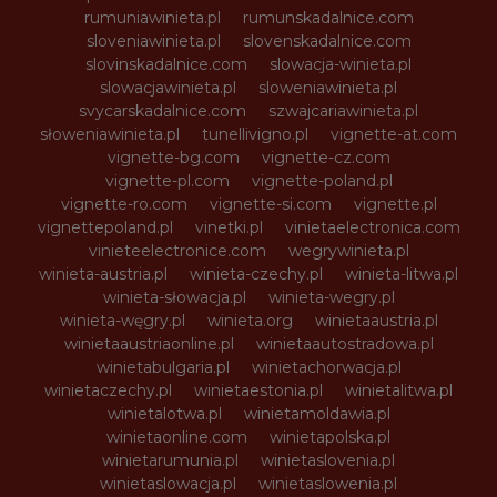
rumuniawinieta.pl
rumunskadalnice.com
sloveniawinieta.pl
slovenskadalnice.com
slovinskadalnice.com
slowacja-winieta.pl
slowacjawinieta.pl
sloweniawinieta.pl
svycarskadalnice.com
szwajcariawinieta.pl
słoweniawinieta.pl
tunellivigno.pl
vignette-at.com
vignette-bg.com
vignette-cz.com
vignette-pl.com
vignette-poland.pl
vignette-ro.com
vignette-si.com
vignette.pl
vignettepoland.pl
vinetki.pl
vinietaelectronica.com
vinieteelectronice.com
wegrywinieta.pl
winieta-austria.pl
winieta-czechy.pl
winieta-litwa.pl
winieta-słowacja.pl
winieta-wegry.pl
winieta-węgry.pl
winieta.org
winietaaustria.pl
winietaaustriaonline.pl
winietaautostradowa.pl
winietabulgaria.pl
winietachorwacja.pl
winietaczechy.pl
winietaestonia.pl
winietalitwa.pl
winietalotwa.pl
winietamoldawia.pl
winietaonline.com
winietapolska.pl
winietarumunia.pl
winietaslovenia.pl
winietaslowacja.pl
winietaslowenia.pl