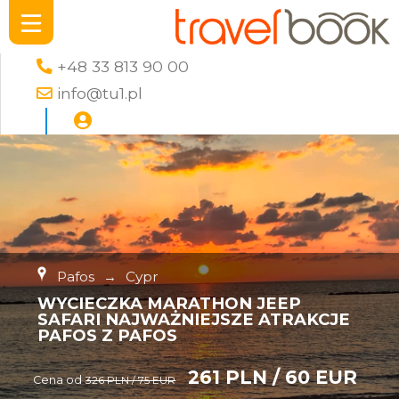
+48 33 813 90 00
info@tu1.pl
Pafos
→
Cypr
WYCIECZKA MARATHON JEEP
SAFARI NAJWAŻNIEJSZE ATRAKCJE
PAFOS Z PAFOS
261 PLN / 60 EUR
Cena od
326 PLN / 75 EUR