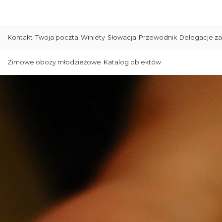
Kontakt
Twoja poczta
Winiety
Słowacja
Przewodnik
Delegacje za
Zimowe obozy młodzieżowe
Katalog obiektów