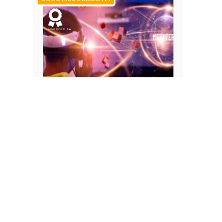
PROMOCJA
od 2449 PLN
Białka Tatrzańska - Konwent
Manga i Anime (wiek 7-18)
Białka Tatrzańska
Polska