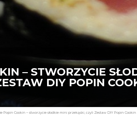
KIN – STWORZYCIE SŁOD
 ZESTAW DIY POPIN COO
ie Popin Cookin – stworzycie słodkie mini przekąski, czyli Zestaw DIY Popin Cookin