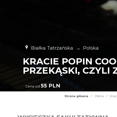
Białka Tatrzańska
→
Polska
KRACIE POPIN COO
PRZEKĄSKI, CZYLI
55 PLN
Cena od
Strona główna
/
Oferta
/
Krac