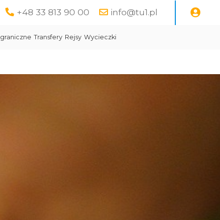
+48 33 813 90 00
info@tu1.pl
graniczne
Transfery
Rejsy
Wycieczki