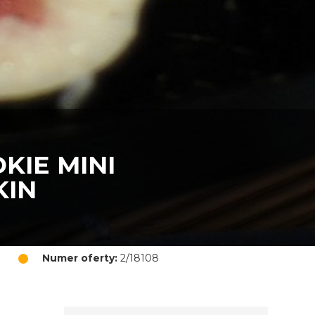
KIE MINI
KIN
Numer oferty:
2/18108