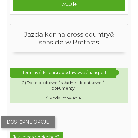
DALEJ
Jazda konna cross country&
seaside w Protaras
1) Terminy / składniki podstawowe / transport
2) Dane osobowe / składniki dodatkowe /
dokumenty
3) Podsumowanie
DOSTĘPNE OPCJE
Jak chcesz dojechać?