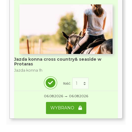
Jazda konna cross country& seaside w
Protaras
Jazda konna 1h
Ilość:
→
06.08.2026
06.08.2026
WYBRANO