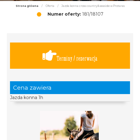
Strona główna
/
Oferta
/
Jazda konna cross country& seaside w Protaras
Numer oferty:
181/18107
Terminy / rezerwacja
Cena zawiera
Jazda konna 1h