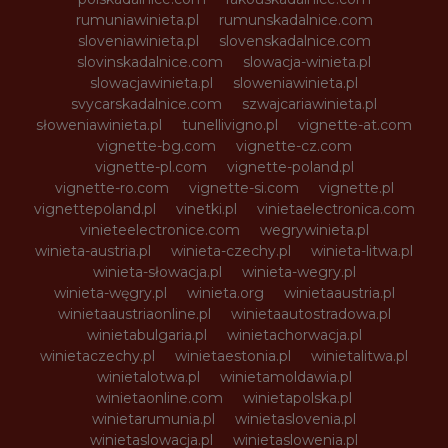
rumuniawinieta.pl
rumunskadalnice.com
sloveniawinieta.pl
slovenskadalnice.com
slovinskadalnice.com
slowacja-winieta.pl
slowacjawinieta.pl
sloweniawinieta.pl
svycarskadalnice.com
szwajcariawinieta.pl
słoweniawinieta.pl
tunellivigno.pl
vignette-at.com
vignette-bg.com
vignette-cz.com
vignette-pl.com
vignette-poland.pl
vignette-ro.com
vignette-si.com
vignette.pl
vignettepoland.pl
vinetki.pl
vinietaelectronica.com
vinieteelectronice.com
wegrywinieta.pl
winieta-austria.pl
winieta-czechy.pl
winieta-litwa.pl
winieta-słowacja.pl
winieta-wegry.pl
winieta-węgry.pl
winieta.org
winietaaustria.pl
winietaaustriaonline.pl
winietaautostradowa.pl
winietabulgaria.pl
winietachorwacja.pl
winietaczechy.pl
winietaestonia.pl
winietalitwa.pl
winietalotwa.pl
winietamoldawia.pl
winietaonline.com
winietapolska.pl
winietarumunia.pl
winietaslovenia.pl
winietaslowacja.pl
winietaslowenia.pl