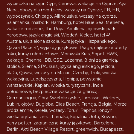
wycieczka na cypr
,
Cypr
,
Genewa
,
wakacje na Cyprze
,
Aya
Napa
,
obozy dla młodzieży
,
wczasy na Cyprze
,
FB
,
HB
,
wypoczynek
,
Chicago
,
AllInclusive
,
wczasy na cyprze
,
Salamanka
,
malbork
,
Hamburg
,
hotel Blue Sea
,
Mellieha
,
wakacje rodzinne
,
The Royal Apollonia
,
ojcowski park
narodowy
,
język angielski
,
Wiedeń
,
Kielce
,
hotel 4*
,
Austria
,
uk
,
zielona szkoła
,
kurs języka Hiszpańskiego
,
Qawra Place 4*
,
wyjazdy językowe
,
Praga
,
najlepsze oferty
roku
,
kursy młodzieżowe
,
Morawski Kras
,
Sopot
,
BWS
,
wakacje
,
Chennai
,
BB
,
GSE
,
Lozanna
,
8 dni za granicą
,
stolica
,
Sliema
,
SPA
,
kurs języka angielskiego
,
jeziora
,
plaża
,
Qawra
,
wczasy na Malcie
,
Czechy
,
Troki
,
wioska
wakacyjna
,
Lubelszczyzna
,
Henipa
,
powstanie
warszawskie
,
Kaplan
,
wioska turystyczna
,
Indie
południowe
,
bezpieczne wakacje za granicą
,
Germanlingua
,
Góry Świętokrzyskie
,
Limassol
,
Wellnes
,
Lublin
,
ojców
,
Bugibba
,
Elias Beach
,
Francja
,
Belgia
,
Morze
Śródziemne
,
Kerela
,
wczasy
,
Toruń
,
Paphos
,
londyn
,
wielka brytania
,
zima
,
Larnaka
,
kopalnia złota
,
Kowno
,
harry potter
,
zagraniczne kursy językowe
,
Barcelona
,
Berlin
,
Akti Beach Village Resort
,
greenwich
,
Budapeszt
,