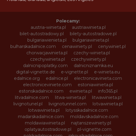
Polecamy:
austria-winieta.pl
austriawinieta.pl
bilet-autostradowy.pl
bilety-autostradowe.pl
bulgariawienieta.pl
bulgariawinieta.pl
bulharskadalnice.com
cenawiniety.pl
cenywiniet.pl
chorwacjawinieta.pl
czechy-winieta.pl
czechywinieta.pl
czechywiniety.pl
dalnicnipoplatky.com
dalnicniznamka.eu
digital-vignette.de
e-vignette.pl
e-winieta.eu
edalnice.org
edalnice.pl
electronicavinieta.com
electroniceviniete.com
estoniawinieta.pl
estonskadalnice.com
ewinieta.pl
info365.pl
litvadalnice.com
litwa-winieta.pl
litwawinieta.pl
livignotunel.pl
livignotunnel.com
lotvawinieta.pl
lotwawinieta.pl
lotysskadalnice.com
madarskadalnice.com
moldavskadalnice.com
moldawiawinieta.pl
najtanszewiniety.pl
oplatyautostradowe.pl
pl-vignette.com
polskadalnice.com
rakouskadalnice.com