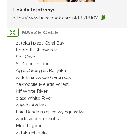
Link do tej strony:
https://www.travelbook.com.pl/181/18107
NASZE CELE
zatoka i plaża Coral Bay
Endro III Shipwreck
Sea Caves
St. Georges port
Agios Georgios Bazylika
widok na wyspę Geronisos
nekropolie Meletis Forest
klif White River
plaża White River
wąwóz Avakas
Lara Beach miejsce wylęgu żółwi
wodospad Kremiotis
Blue Lagoon
zatoka Manolis