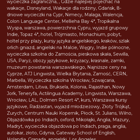
wycieczka zagraniczna
,
,
Gdzie najlepiej pojechać na
wakacje
,
Disneyland
,
Wakacje dla rodziny
,
Gdańsk
,
8-
dniowe wycieczki na Cypr
,
Nimecy
,
Malaga
,
Walencja
,
Colon Language Center
,
Mellieha Bay 4*
,
Tropikalna
Wyspa
,
warszawa
,
powierzchnia Cypru
,
wyjazd grupowy
Indie
,
Topaz 4*
,
hotel
,
Trójmiasto
,
Monachium
,
pobyt
,
holtel przy plaży
,
kursy języka angielskiego
,
kraków
,
szlak
orlich gniazd
,
angielski na Malcie
,
Węgry
,
Indie północne
,
wycieczka szkolna do Zamościa
,
pieskowa skała
,
Sewilla
,
USA
,
Paryż
,
obozy językowe
,
krzyżacy
,
krasnale
,
zamki
,
muzeum powstania warszawskiego
,
Najniższe ceny na
Cyprze
,
ATJ Lingwista
,
Wielka Brytania
,
Zamość
,
CERN
,
Marbella
,
Wycieczka szkolna Wrocław
,
Szwajcaria
,
Amsterdam
,
Litwa
,
Bruksela
,
Kolonia
,
Rajasthan
,
Nowy
Jork
,
Teneryfa
,
Actilingua Academy
,
Lingwista
,
Warszawa
,
Wrocław
,
LAL
,
Dolmen Resort 4*
,
kurs
,
Warszawa kursy
językowe
,
Radżastan
,
wyjazd młodzieżowy
,
Złoty Trójkąt
,
Zurych
,
Centrum Nauki Kopernik
,
Płock
,
St. Julians
,
Wilno
,
Objazdówka po Indiach
,
oxford
,
Mikołajki
,
Anglia
,
Mazury
,
Madryt
,
wycieczka objazdowa po Indiach
,
praga
,
anglia
,
autokar
,
złoto
,
Gdynia
,
Gateway School of English
,
Holandia
,
Granada
,
angielski
,
Los Angeles