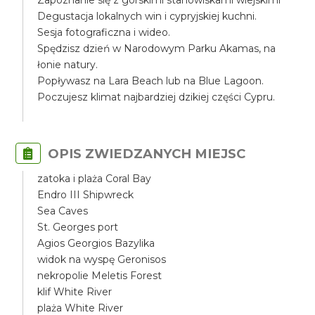
Zapoznanie się z górskimi stanowiskami wiejskimi
Degustacja lokalnych win i cypryjskiej kuchni.
Sesja fotograficzna i wideo.
Spędzisz dzień w Narodowym Parku Akamas, na
łonie natury.
Popływasz na Lara Beach lub na Blue Lagoon.
Poczujesz klimat najbardziej dzikiej części Cypru.
OPIS ZWIEDZANYCH MIEJSC
zatoka i plaża Coral Bay
Endro III Shipwreck
Sea Caves
St. Georges port
Agios Georgios Bazylika
widok na wyspę Geronisos
nekropolie Meletis Forest
klif White River
plaża White River