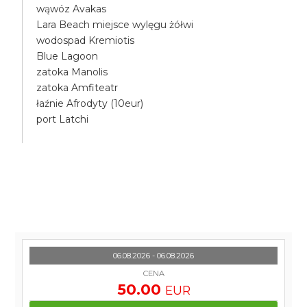
wąwóz Avakas
Lara Beach miejsce wylęgu żółwi
wodospad Kremiotis
Blue Lagoon
zatoka Manolis
zatoka Amfiteatr
łaźnie Afrodyty (10eur)
port Latchi
06.08.2026 - 06.08.2026
CENA
50.00
EUR