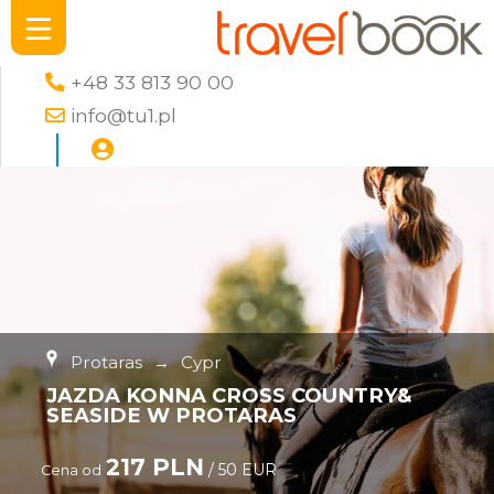
+48 33 813 90 00
info@tu1.pl
Protaras
→
Cypr
JAZDA KONNA CROSS COUNTRY&
SEASIDE W PROTARAS
217 PLN
/ 50 EUR
Cena od