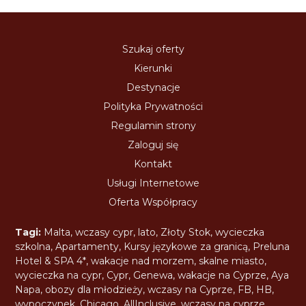
Szukaj oferty
Kierunki
Destynacje
Polityka Prywatności
Regulamin strony
Zaloguj się
Kontakt
Usługi Internetowe
Oferta Współpracy
Tagi:
Malta
,
wczasy cypr
,
lato
,
Złoty Stok
,
wycieczka
szkolna
,
Apartamenty
,
Kursy językowe za granicą
,
Preluna
Hotel & SPA 4*
,
wakacje nad morzem
,
skalne miasto
,
wycieczka na cypr
,
Cypr
,
Genewa
,
wakacje na Cyprze
,
Aya
Napa
,
obozy dla młodzieży
,
wczasy na Cyprze
,
FB
,
HB
,
wypoczynek
,
Chicago
,
AllInclusive
,
wczasy na cyprze
,