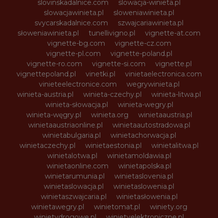
slovinskadalnice.com
slowacja-winieta.pl
slowacjawinieta.pl
sloweniawinieta.pl
svycarskadalnice.com
szwajcariawinieta.pl
słoweniawinieta.pl
tunellivigno.pl
vignette-at.com
vignette-bg.com
vignette-cz.com
vignette-pl.com
vignette-poland.pl
vignette-ro.com
vignette-si.com
vignette.pl
vignettepoland.pl
vinetki.pl
vinietaelectronica.com
vinieteelectronice.com
wegrywinieta.pl
winieta-austria.pl
winieta-czechy.pl
winieta-litwa.pl
winieta-słowacja.pl
winieta-wegry.pl
winieta-węgry.pl
winieta.org
winietaaustria.pl
winietaaustriaonline.pl
winietaautostradowa.pl
winietabulgaria.pl
winietachorwacja.pl
winietaczechy.pl
winietaestonia.pl
winietalitwa.pl
winietalotwa.pl
winietamoldawia.pl
winietaonline.com
winietapolska.pl
winietarumunia.pl
winietaslovenia.pl
winietaslowacja.pl
winietaslowenia.pl
winietaszwajcaria.pl
winietasłowenia.pl
winietawegry.pl
winietomat.pl
winiety.org
winietydrogowe.pl
winietyelektroniczne.pl