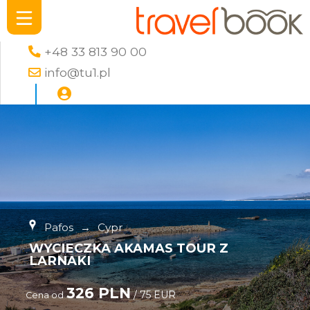
+48 33 813 90 00
info@tu1.pl
Pafos
→
Cypr
WYCIECZKA AKAMAS TOUR Z
LARNAKI
326 PLN
/ 75 EUR
Cena od