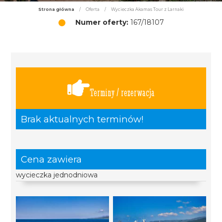
Strona główna
/
Oferta
/
Wycieczka Akamas Tour z Larnaki
Numer oferty:
167/18107
Terminy / rezerwacja
Brak aktualnych terminów!
Cena zawiera
wycieczka jednodniowa