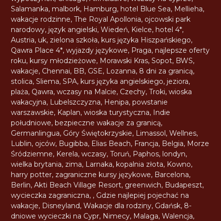
Salamanka
,
malbork
,
Hamburg
,
hotel Blue Sea
,
Mellieha
,
wakacje rodzinne
,
The Royal Apollonia
,
ojcowski park
narodowy
,
język angielski
,
Wiedeń
,
Kielce
,
hotel 4*
,
Austria
,
uk
,
zielona szkoła
,
kurs języka Hiszpańskiego
,
Qawra Place 4*
,
wyjazdy językowe
,
Praga
,
najlepsze oferty
roku
,
kursy młodzieżowe
,
Morawski Kras
,
Sopot
,
BWS
,
wakacje
,
Chennai
,
BB
,
GSE
,
Lozanna
,
8 dni za granicą
,
stolica
,
Sliema
,
SPA
,
kurs języka angielskiego
,
jeziora
,
plaża
,
Qawra
,
wczasy na Malcie
,
Czechy
,
Troki
,
wioska
wakacyjna
,
Lubelszczyzna
,
Henipa
,
powstanie
warszawskie
,
Kaplan
,
wioska turystyczna
,
Indie
południowe
,
bezpieczne wakacje za granicą
,
Germanlingua
,
Góry Świętokrzyskie
,
Limassol
,
Wellnes
,
Lublin
,
ojców
,
Bugibba
,
Elias Beach
,
Francja
,
Belgia
,
Morze
Śródziemne
,
Kerela
,
wczasy
,
Toruń
,
Paphos
,
londyn
,
wielka brytania
,
zima
,
Larnaka
,
kopalnia złota
,
Kowno
,
harry potter
,
zagraniczne kursy językowe
,
Barcelona
,
Berlin
,
Akti Beach Village Resort
,
greenwich
,
Budapeszt
,
wycieczka zagraniczna
,
,
Gdzie najlepiej pojechać na
wakacje
,
Disneyland
,
Wakacje dla rodziny
,
Gdańsk
,
8-
dniowe wycieczki na Cypr
,
Nimecy
,
Malaga
,
Walencja
,