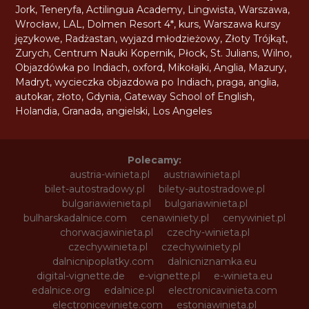
Jork
,
Teneryfa
,
Actilingua Academy
,
Lingwista
,
Warszawa
,
Wrocław
,
LAL
,
Dolmen Resort 4*
,
kurs
,
Warszawa kursy
językowe
,
Radżastan
,
wyjazd młodzieżowy
,
Złoty Trójkąt
,
Zurych
,
Centrum Nauki Kopernik
,
Płock
,
St. Julians
,
Wilno
,
Objazdówka po Indiach
,
oxford
,
Mikołajki
,
Anglia
,
Mazury
,
Madryt
,
wycieczka objazdowa po Indiach
,
praga
,
anglia
,
autokar
,
złoto
,
Gdynia
,
Gateway School of English
,
Holandia
,
Granada
,
angielski
,
Los Angeles
Polecamy:
austria-winieta.pl
austriawinieta.pl
bilet-autostradowy.pl
bilety-autostradowe.pl
bulgariawienieta.pl
bulgariawinieta.pl
bulharskadalnice.com
cenawiniety.pl
cenywiniet.pl
chorwacjawinieta.pl
czechy-winieta.pl
czechywinieta.pl
czechywiniety.pl
dalnicnipoplatky.com
dalnicniznamka.eu
digital-vignette.de
e-vignette.pl
e-winieta.eu
edalnice.org
edalnice.pl
electronicavinieta.com
electroniceviniete.com
estoniawinieta.pl