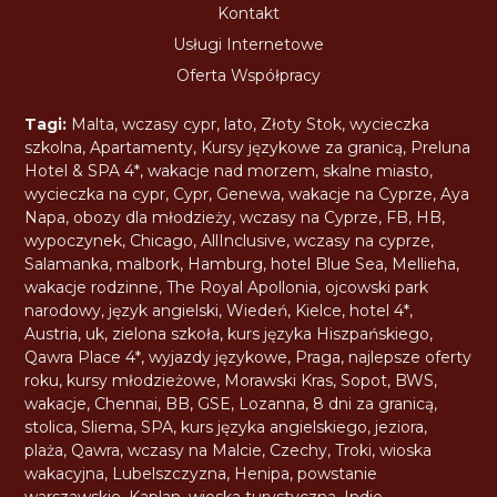
Kontakt
Usługi Internetowe
Oferta Współpracy
Tagi:
Malta
,
wczasy cypr
,
lato
,
Złoty Stok
,
wycieczka
szkolna
,
Apartamenty
,
Kursy językowe za granicą
,
Preluna
Hotel & SPA 4*
,
wakacje nad morzem
,
skalne miasto
,
wycieczka na cypr
,
Cypr
,
Genewa
,
wakacje na Cyprze
,
Aya
Napa
,
obozy dla młodzieży
,
wczasy na Cyprze
,
FB
,
HB
,
wypoczynek
,
Chicago
,
AllInclusive
,
wczasy na cyprze
,
Salamanka
,
malbork
,
Hamburg
,
hotel Blue Sea
,
Mellieha
,
wakacje rodzinne
,
The Royal Apollonia
,
ojcowski park
narodowy
,
język angielski
,
Wiedeń
,
Kielce
,
hotel 4*
,
Austria
,
uk
,
zielona szkoła
,
kurs języka Hiszpańskiego
,
Qawra Place 4*
,
wyjazdy językowe
,
Praga
,
najlepsze oferty
roku
,
kursy młodzieżowe
,
Morawski Kras
,
Sopot
,
BWS
,
wakacje
,
Chennai
,
BB
,
GSE
,
Lozanna
,
8 dni za granicą
,
stolica
,
Sliema
,
SPA
,
kurs języka angielskiego
,
jeziora
,
plaża
,
Qawra
,
wczasy na Malcie
,
Czechy
,
Troki
,
wioska
wakacyjna
,
Lubelszczyzna
,
Henipa
,
powstanie
warszawskie
,
Kaplan
,
wioska turystyczna
,
Indie