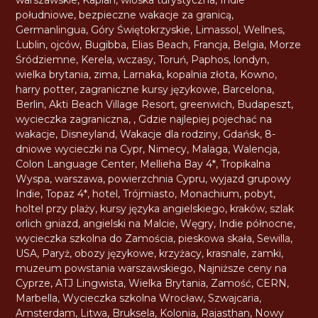
południowe
,
bezpieczne wakacje za granicą
,
Germanlingua
,
Góry Świętokrzyskie
,
Limassol
,
Wellnes
,
Lublin
,
ojców
,
Bugibba
,
Elias Beach
,
Francja
,
Belgia
,
Morze
Śródziemne
,
Kerela
,
wczasy
,
Toruń
,
Paphos
,
londyn
,
wielka brytania
,
zima
,
Larnaka
,
kopalnia złota
,
Kowno
,
harry potter
,
zagraniczne kursy językowe
,
Barcelona
,
Berlin
,
Akti Beach Village Resort
,
greenwich
,
Budapeszt
,
wycieczka zagraniczna
,
,
Gdzie najlepiej pojechać na
wakacje
,
Disneyland
,
Wakacje dla rodziny
,
Gdańsk
,
8-
dniowe wycieczki na Cypr
,
Nimecy
,
Malaga
,
Walencja
,
Colon Language Center
,
Mellieha Bay 4*
,
Tropikalna
Wyspa
,
warszawa
,
powierzchnia Cypru
,
wyjazd grupowy
Indie
,
Topaz 4*
,
hotel
,
Trójmiasto
,
Monachium
,
pobyt
,
holtel przy plaży
,
kursy języka angielskiego
,
kraków
,
szlak
orlich gniazd
,
angielski na Malcie
,
Węgry
,
Indie północne
,
wycieczka szkolna do Zamościa
,
pieskowa skała
,
Sewilla
,
USA
,
Paryż
,
obozy językowe
,
krzyżacy
,
krasnale
,
zamki
,
muzeum powstania warszawskiego
,
Najniższe ceny na
Cyprze
,
ATJ Lingwista
,
Wielka Brytania
,
Zamość
,
CERN
,
Marbella
,
Wycieczka szkolna Wrocław
,
Szwajcaria
,
Amsterdam
,
Litwa
,
Bruksela
,
Kolonia
,
Rajasthan
,
Nowy