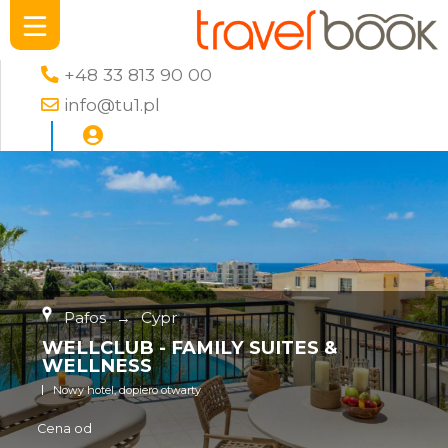
+48 33 813 90 00
info@tu1.pl
Pafos
→
Cypr
WELLCLUB - FAMILY SUITES &
WELLNESS
Nowy hotel, dopiero otwarty
Cena od