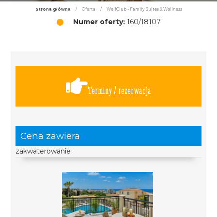
Strona główna
/
Oferta
/
WellClub - Family Suites & Wellness
Numer oferty:
160/18107
Terminy / rezerwacja
Cena zawiera
zakwaterowanie