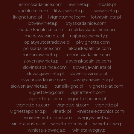
estonskadalnice.com
ewinieta.pl
info365.pl
litvadalnice.com
litwa-winieta.pl
litwawinieta.pl
livignotunel.pl
livignotunnel.com
lotvawinieta.pl
lotwawinieta.pl
lotysskadalnice.com
madarskadalnice.com
moldavskadalnice.com
moldawiawinieta.pl
najtanszewiniety.pl
oplatyautostradowe.pl
pl-vignette.com
polskadalnice.com
rakouskadalnice.com
rumuniawinieta.pl
rumunskadalnice.com
sloveniawinieta.pl
slovenskadalnice.com
slovinskadalnice.com
slowacja-winieta.pl
slowacjawinieta.pl
sloweniawinieta.pl
svycarskadalnice.com
szwajcariawinieta.pl
słoweniawinieta.pl
tunellivigno.pl
vignette-at.com
vignette-bg.com
vignette-cz.com
vignette-pl.com
vignette-poland.pl
vignette-ro.com
vignette-si.com
vignette.pl
vignettepoland.pl
vinetki.pl
vinietaelectronica.com
vinieteelectronice.com
wegrywinieta.pl
winieta-austria.pl
winieta-czechy.pl
winieta-litwa.pl
winieta-słowacja.pl
winieta-wegry.pl