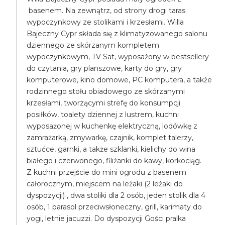
basenem. Na zewnątrz, od strony drogi taras
wypoczynkowy ze stolikami i krzesłami. Willa
Bajeczny Cypr składa się z klimatyzowanego salonu
dziennego ze skórzanym kompletem
wypoczynkowym, TV Sat, wyposażony w bestsellery
do czytania, gry planszowe, karty do gry, gry
komputerowe, kino domowe, PC komputera, a także
rodzinnego stołu obiadowego ze skórzanymi
krzesłami, tworzącymi strefę do konsumpcji
posiłków, toalety dziennej z lustrem, kuchni
wyposażonej w kuchenkę elektryczną, lodówkę z
zamrażarką, zmywarkę, czajnik, komplet talerzy,
sztućce, garnki, a także szklanki, kielichy do wina
białego i czerwonego, filiżanki do kawy, korkociąg.
Z kuchni przejście do mini ogrodu z basenem
całorocznym, miejscem na leżaki (2 leżaki do
dyspozycji) , dwa stoliki dla 2 osób, jeden stolik dla 4
osób, 1 parasol przeciwsłoneczny, grill, karimaty do
yogi, letnie jacuzzi. Do dyspozycji Gości pralka