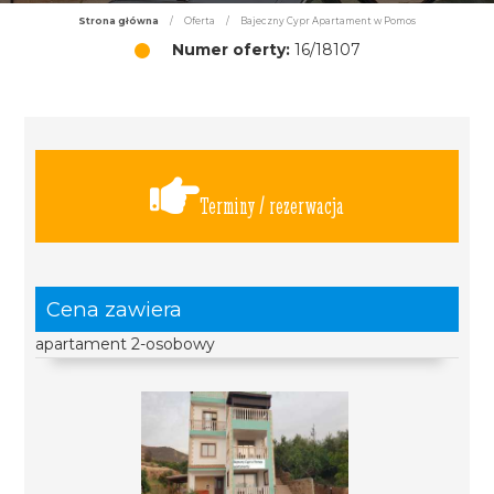
Strona główna
/
Oferta
/
Bajeczny Cypr Apartament w Pomos
Numer oferty:
16/18107
Terminy / rezerwacja
Cena zawiera
apartament 2-osobowy