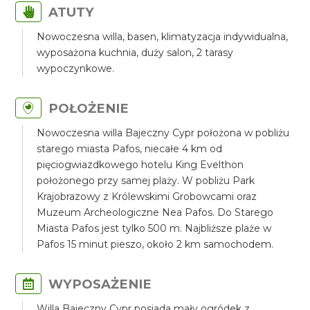
ATUTY
Nowoczesna willa, basen, klimatyzacja indywidualna,
wyposażona kuchnia, duży salon, 2 tarasy
wypoczynkowe.
POŁOŻENIE
Nowoczesna willa Bajeczny Cypr położona w pobliżu
starego miasta Pafos, niecałe 4 km od
pięciogwiazdkowego hotelu King Evelthon
położonego przy samej plaży. W pobliżu Park
Krajobrazowy z Królewskimi Grobowcami oraz
Muzeum Archeologiczne Nea Pafos. Do Starego
Miasta Pafos jest tylko 500 m. Najbliższe plaże w
Pafos 15 minut pieszo, około 2 km samochodem.
WYPOSAŻENIE
Willa Bajeczny Cypr posiada mały ogródek z