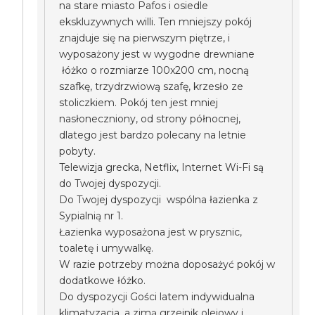
na stare miasto Pafos i osiedle
ekskluzywnych willi. Ten mniejszy pokój
znajduje się na pierwszym piętrze, i
wyposażony jest w wygodne drewniane
łóżko o rozmiarze 100x200 cm, nocną
szafkę, trzydrzwiową szafę, krzesło ze
stoliczkiem. Pokój ten jest mniej
nasłoneczniony, od strony północnej,
dlatego jest bardzo polecany na letnie
pobyty.
Telewizja grecka, Netflix, Internet Wi-Fi są
do Twojej dyspozycji.
Do Twojej dyspozycji wspólna łazienka z
Sypialnią nr 1.
Łazienka wyposażona jest w prysznic,
toaletę i umywalkę.
W razie potrzeby można doposażyć pokój w
dodatkowe łóżko.
Do dyspozycji Gości latem indywidualna
klimatyzacja, a zimą grzejnik olejowy i