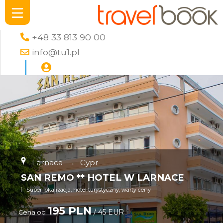
+48 33 813 90 00
info@tu1.pl
Larnaca
→
Cypr
SAN REMO ** HOTEL W LARNACE
Super lokalizacja, hotel turystyczny, warty ceny
195 PLN
/ 45 EUR
Cena od