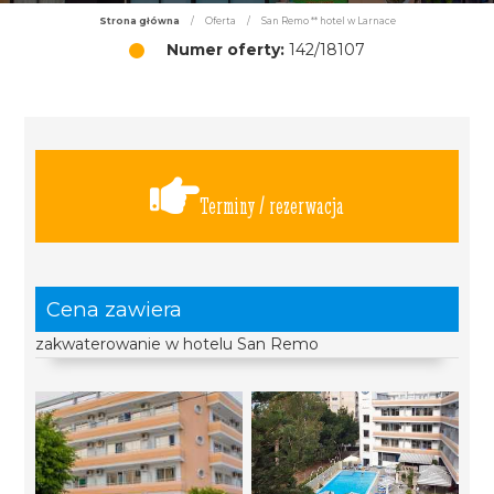
Strona główna
/
Oferta
/
San Remo ** hotel w Larnace
Numer oferty:
142/18107
Terminy / rezerwacja
Cena zawiera
zakwaterowanie w hotelu San Remo