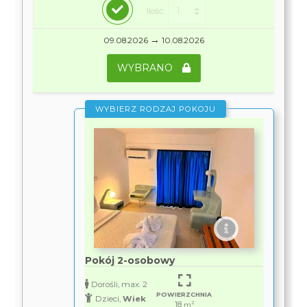
Ilość:
→
09.08.2026
10.08.2026
WYBRANO
WYBIERZ RODZAJ POKOJU
Pokój 2-osobowy
Dorośli, max. 2
POWIERZCHNIA
Dzieci,
Wiek
18
2
m