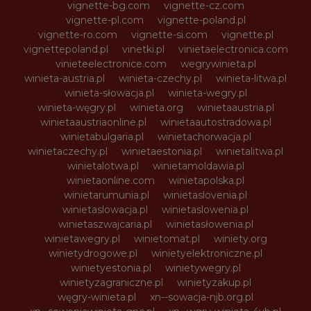
vignette-bg.com
vignette-cz.com
vignette-pl.com
vignette-poland.pl
vignette-ro.com
vignette-si.com
vignette.pl
vignettepoland.pl
vinetki.pl
vinietaelectronica.com
vinieteelectronice.com
wegrywinieta.pl
winieta-austria.pl
winieta-czechy.pl
winieta-litwa.pl
winieta-słowacja.pl
winieta-wegry.pl
winieta-węgry.pl
winieta.org
winietaaustria.pl
winietaaustriaonline.pl
winietaautostradowa.pl
winietabulgaria.pl
winietachorwacja.pl
winietaczechy.pl
winietaestonia.pl
winietalitwa.pl
winietalotwa.pl
winietamoldawia.pl
winietaonline.com
winietapolska.pl
winietarumunia.pl
winietaslovenia.pl
winietaslowacja.pl
winietaslowenia.pl
winietaszwajcaria.pl
winietasłowenia.pl
winietawegry.pl
winietomat.pl
winiety.org
winietydrogowe.pl
winietyelektroniczne.pl
winietyestonia.pl
winietywegry.pl
winietyzagraniczne.pl
winietyzakup.pl
węgry-winieta.pl
xn--sowacja-njb.org.pl