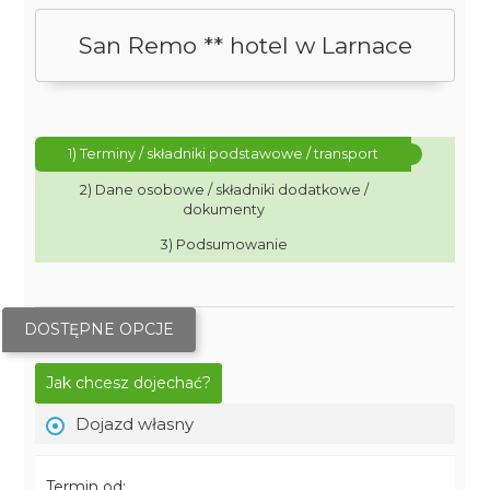
San Remo ** hotel w Larnace
1) Terminy / składniki podstawowe / transport
2) Dane osobowe / składniki dodatkowe /
dokumenty
3) Podsumowanie
DOSTĘPNE OPCJE
Jak chcesz dojechać?
Dojazd własny
Termin od: