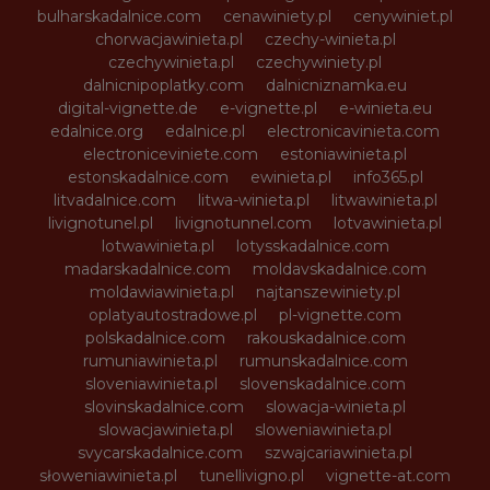
bulharskadalnice.com
cenawiniety.pl
cenywiniet.pl
chorwacjawinieta.pl
czechy-winieta.pl
czechywinieta.pl
czechywiniety.pl
dalnicnipoplatky.com
dalnicniznamka.eu
digital-vignette.de
e-vignette.pl
e-winieta.eu
edalnice.org
edalnice.pl
electronicavinieta.com
electroniceviniete.com
estoniawinieta.pl
estonskadalnice.com
ewinieta.pl
info365.pl
litvadalnice.com
litwa-winieta.pl
litwawinieta.pl
livignotunel.pl
livignotunnel.com
lotvawinieta.pl
lotwawinieta.pl
lotysskadalnice.com
madarskadalnice.com
moldavskadalnice.com
moldawiawinieta.pl
najtanszewiniety.pl
oplatyautostradowe.pl
pl-vignette.com
polskadalnice.com
rakouskadalnice.com
rumuniawinieta.pl
rumunskadalnice.com
sloveniawinieta.pl
slovenskadalnice.com
slovinskadalnice.com
slowacja-winieta.pl
slowacjawinieta.pl
sloweniawinieta.pl
svycarskadalnice.com
szwajcariawinieta.pl
słoweniawinieta.pl
tunellivigno.pl
vignette-at.com