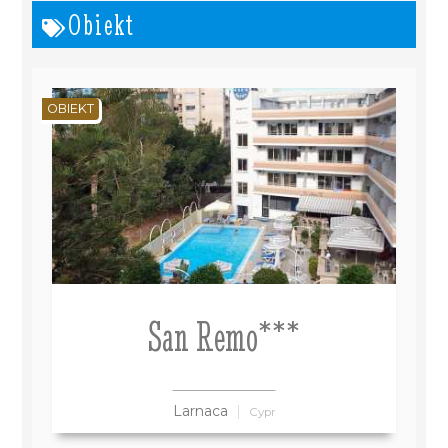
Obiekt
OBIEKT
San Remo***
Larnaca
Cypr