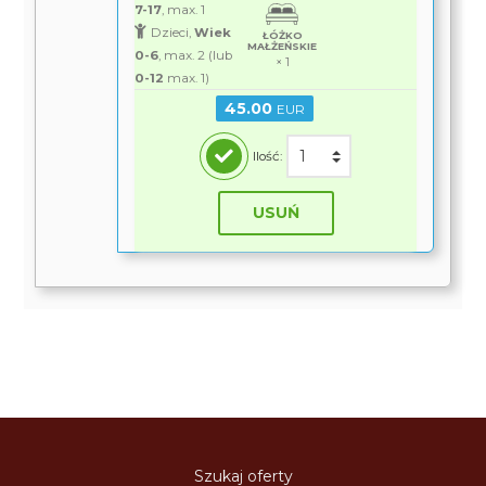
7-17
, max. 1
Dzieci,
Wiek
ŁÓŻKO
MAŁŻEŃSKIE
0-6
, max. 2 (lub
× 1
0-12
max. 1)
45.00
EUR
Ilość:
USUŃ
Szukaj oferty