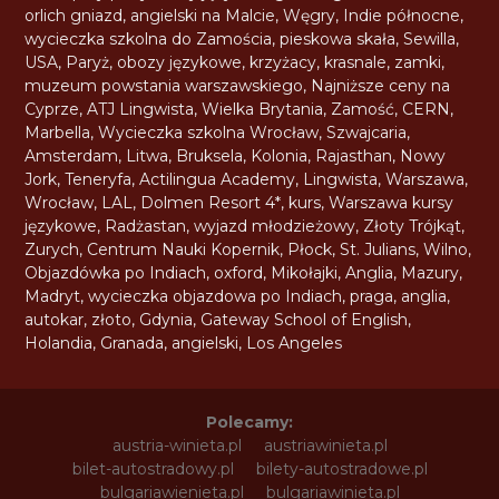
orlich gniazd
,
angielski na Malcie
,
Węgry
,
Indie północne
,
wycieczka szkolna do Zamościa
,
pieskowa skała
,
Sewilla
,
USA
,
Paryż
,
obozy językowe
,
krzyżacy
,
krasnale
,
zamki
,
muzeum powstania warszawskiego
,
Najniższe ceny na
Cyprze
,
ATJ Lingwista
,
Wielka Brytania
,
Zamość
,
CERN
,
Marbella
,
Wycieczka szkolna Wrocław
,
Szwajcaria
,
Amsterdam
,
Litwa
,
Bruksela
,
Kolonia
,
Rajasthan
,
Nowy
Jork
,
Teneryfa
,
Actilingua Academy
,
Lingwista
,
Warszawa
,
Wrocław
,
LAL
,
Dolmen Resort 4*
,
kurs
,
Warszawa kursy
językowe
,
Radżastan
,
wyjazd młodzieżowy
,
Złoty Trójkąt
,
Zurych
,
Centrum Nauki Kopernik
,
Płock
,
St. Julians
,
Wilno
,
Objazdówka po Indiach
,
oxford
,
Mikołajki
,
Anglia
,
Mazury
,
Madryt
,
wycieczka objazdowa po Indiach
,
praga
,
anglia
,
autokar
,
złoto
,
Gdynia
,
Gateway School of English
,
Holandia
,
Granada
,
angielski
,
Los Angeles
Polecamy:
austria-winieta.pl
austriawinieta.pl
bilet-autostradowy.pl
bilety-autostradowe.pl
bulgariawienieta.pl
bulgariawinieta.pl