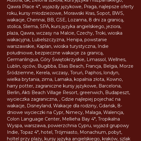
Qawra Place 4*
,
wyjazdy językowe
,
Praga
,
najlepsze oferty
roku
,
kursy młodzieżowe
,
Morawski Kras
,
Sopot
,
BWS
,
wakacje
,
Chennai
,
BB
,
GSE
,
Lozanna
,
8 dni za granicą
,
stolica
,
Sliema
,
SPA
,
kurs języka angielskiego
,
jeziora
,
plaża
,
Qawra
,
wczasy na Malcie
,
Czechy
,
Troki
,
wioska
wakacyjna
,
Lubelszczyzna
,
Henipa
,
powstanie
warszawskie
,
Kaplan
,
wioska turystyczna
,
Indie
południowe
,
bezpieczne wakacje za granicą
,
Germanlingua
,
Góry Świętokrzyskie
,
Limassol
,
Wellnes
,
Lublin
,
ojców
,
Bugibba
,
Elias Beach
,
Francja
,
Belgia
,
Morze
Śródziemne
,
Kerela
,
wczasy
,
Toruń
,
Paphos
,
londyn
,
wielka brytania
,
zima
,
Larnaka
,
kopalnia złota
,
Kowno
,
harry potter
,
zagraniczne kursy językowe
,
Barcelona
,
Berlin
,
Akti Beach Village Resort
,
greenwich
,
Budapeszt
,
wycieczka zagraniczna
,
,
Gdzie najlepiej pojechać na
wakacje
,
Disneyland
,
Wakacje dla rodziny
,
Gdańsk
,
8-
dniowe wycieczki na Cypr
,
Nimecy
,
Malaga
,
Walencja
,
Colon Language Center
,
Mellieha Bay 4*
,
Tropikalna
Wyspa
,
warszawa
,
powierzchnia Cypru
,
wyjazd grupowy
Indie
,
Topaz 4*
,
hotel
,
Trójmiasto
,
Monachium
,
pobyt
,
holtel przy plaży
,
kursy języka angielskiego
,
kraków
,
szlak