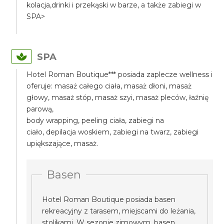
kolacja,drinki i przekąski w barze, a także zabiegi w
SPA>
SPA
Hotel Roman Boutique*** posiada zaplecze wellness i
oferuje: masaż całego ciała, masaż dłoni, masaż
głowy, masaż stóp, masaż szyi, masaż pleców, łaźnię
parową,
body wrapping, peeling ciała, zabiegi na
ciało, depilacja woskiem, zabiegi na twarz, zabiegi
upiększające, masaż.
Basen
Hotel Roman Boutique posiada basen
rekreacyjny z tarasem, miejscami do leżania,
stolikami. W sezonie zimowym, basen