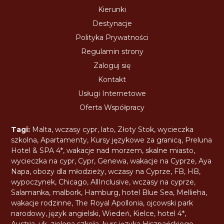
Kierunki
Destynacje
Polityka Prywatności
Regulamin strony
Zaloguj się
Kontakt
Usługi Internetowe
Oferta Współpracy
Tagi:
Malta
,
wczasy cypr
,
lato
,
Złoty Stok
,
wycieczka
szkolna
,
Apartamenty
,
Kursy językowe za granicą
,
Preluna
Hotel & SPA 4*
,
wakacje nad morzem
,
skalne miasto
,
wycieczka na cypr
,
Cypr
,
Genewa
,
wakacje na Cyprze
,
Aya
Napa
,
obozy dla młodzieży
,
wczasy na Cyprze
,
FB
,
HB
,
wypoczynek
,
Chicago
,
AllInclusive
,
wczasy na cyprze
,
Salamanka
,
malbork
,
Hamburg
,
hotel Blue Sea
,
Mellieha
,
wakacje rodzinne
,
The Royal Apollonia
,
ojcowski park
narodowy
,
język angielski
,
Wiedeń
,
Kielce
,
hotel 4*
,
Austria
,
uk
,
zielona szkoła
,
kurs języka Hiszpańskiego
,