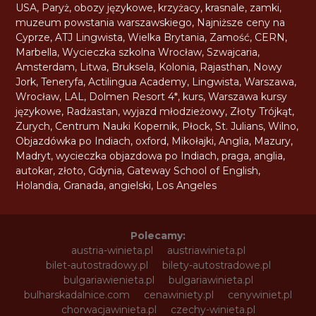
USA
,
Paryż
,
obozy językowe
,
krzyżacy
,
krasnale
,
zamki
,
muzeum powstania warszawskiego
,
Najniższe ceny na
Cyprze
,
ATJ Lingwista
,
Wielka Brytania
,
Zamość
,
CERN
,
Marbella
,
Wycieczka szkolna Wrocław
,
Szwajcaria
,
Amsterdam
,
Litwa
,
Bruksela
,
Kolonia
,
Rajasthan
,
Nowy
Jork
,
Teneryfa
,
Actilingua Academy
,
Lingwista
,
Warszawa
,
Wrocław
,
LAL
,
Dolmen Resort 4*
,
kurs
,
Warszawa kursy
językowe
,
Radżastan
,
wyjazd młodzieżowy
,
Złoty Trójkąt
,
Zurych
,
Centrum Nauki Kopernik
,
Płock
,
St. Julians
,
Wilno
,
Objazdówka po Indiach
,
oxford
,
Mikołajki
,
Anglia
,
Mazury
,
Madryt
,
wycieczka objazdowa po Indiach
,
praga
,
anglia
,
autokar
,
złoto
,
Gdynia
,
Gateway School of English
,
Holandia
,
Granada
,
angielski
,
Los Angeles
Polecamy:
austria-winieta.pl
austriawinieta.pl
bilet-autostradowy.pl
bilety-autostradowe.pl
bulgariawienieta.pl
bulgariawinieta.pl
bulharskadalnice.com
cenawiniety.pl
cenywiniet.pl
chorwacjawinieta.pl
czechy-winieta.pl