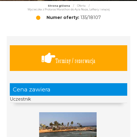
Strona główna
/
Oferta
/
Wycieczka z Protaras Marathon do Ayia Napa, Lefkary i więcej
Numer oferty:
135/18107
Terminy / rezerwacja
Cena zawiera
Uczestnik