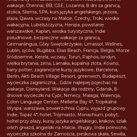
wakacje
,
Chennai
,
BB
,
GSE
,
Lozanna
,
8 dni za granicą
,
stolica
,
Sliema
,
SPA
,
kurs języka angielskiego
,
jeziora
,
plaża
,
Qawra
,
wczasy na Malcie
,
Czechy
,
Troki
,
wioska
wakacyjna
,
Lubelszczyzna
,
Henipa
,
powstanie
warszawskie
,
Kaplan
,
wioska turystyczna
,
Indie
południowe
,
bezpieczne wakacje za granicą
,
Germanlingua
,
Góry Świętokrzyskie
,
Limassol
,
Wellnes
,
Lublin
,
ojców
,
Bugibba
,
Elias Beach
,
Francja
,
Belgia
,
Morze
Śródziemne
,
Kerela
,
wczasy
,
Toruń
,
Paphos
,
londyn
,
wielka brytania
,
zima
,
Larnaka
,
kopalnia złota
,
Kowno
,
harry potter
,
zagraniczne kursy językowe
,
Barcelona
,
Berlin
,
Akti Beach Village Resort
,
greenwich
,
Budapeszt
,
wycieczka zagraniczna
,
,
Gdzie najlepiej pojechać na
wakacje
,
Disneyland
,
Wakacje dla rodziny
,
Gdańsk
,
8-
dniowe wycieczki na Cypr
,
Nimecy
,
Malaga
,
Walencja
,
Colon Language Center
,
Mellieha Bay 4*
,
Tropikalna
Wyspa
,
warszawa
,
powierzchnia Cypru
,
wyjazd grupowy
Indie
,
Topaz 4*
,
hotel
,
Trójmiasto
,
Monachium
,
pobyt
,
holtel przy plaży
,
kursy języka angielskiego
,
kraków
,
szlak
orlich gniazd
,
angielski na Malcie
,
Węgry
,
Indie północne
,
wycieczka szkolna do Zamościa
,
pieskowa skała
,
Sewilla
,