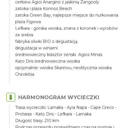
cerkiew Agioi Anargiroi z jaskinią Zangooly
zatoka i plaża Konnos Beach
zatoka Green Bay, najlepsze miejsce do nurkowania
plaża Figowa
Lefkara - górska wioska, znana z koronek i wyrobów
ze srebra
fabryka oliwki BIO z degustacją
degustacja w winiarni
średniowieczny klasztor żeński Agios Minas
Kato Dris średniowieczna wioska
opcjonalnie: wioska Skarinou, neolitycznia wioska
Chirokitiia
HARMONOGRAM WYCIECZKI
Trasa wycieczki: Larnaka - Ayia Napa - Cape Greco -
Protaras - Kato Dris - Lefkara - Larnaka
Długość trasy: 210 km
Podczas przejazdu przewidziano czas na postoje i