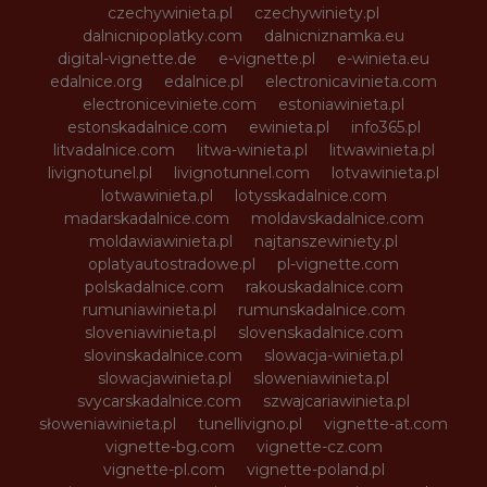
czechywinieta.pl
czechywiniety.pl
dalnicnipoplatky.com
dalnicniznamka.eu
digital-vignette.de
e-vignette.pl
e-winieta.eu
edalnice.org
edalnice.pl
electronicavinieta.com
electroniceviniete.com
estoniawinieta.pl
estonskadalnice.com
ewinieta.pl
info365.pl
litvadalnice.com
litwa-winieta.pl
litwawinieta.pl
livignotunel.pl
livignotunnel.com
lotvawinieta.pl
lotwawinieta.pl
lotysskadalnice.com
madarskadalnice.com
moldavskadalnice.com
moldawiawinieta.pl
najtanszewiniety.pl
oplatyautostradowe.pl
pl-vignette.com
polskadalnice.com
rakouskadalnice.com
rumuniawinieta.pl
rumunskadalnice.com
sloveniawinieta.pl
slovenskadalnice.com
slovinskadalnice.com
slowacja-winieta.pl
slowacjawinieta.pl
sloweniawinieta.pl
svycarskadalnice.com
szwajcariawinieta.pl
słoweniawinieta.pl
tunellivigno.pl
vignette-at.com
vignette-bg.com
vignette-cz.com
vignette-pl.com
vignette-poland.pl