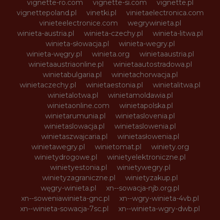
vignette-ro.com
vignette-si.com
vignette.pl
vignettepoland.pl
vinetki.pl
vinietaelectronica.com
vinieteelectronice.com
wegrywinieta.pl
winieta-austria.pl
winieta-czechy.pl
winieta-litwa.pl
winieta-słowacja.pl
winieta-wegry.pl
winieta-węgry.pl
winieta.org
winietaaustria.pl
winietaaustriaonline.pl
winietaautostradowa.pl
winietabulgaria.pl
winietachorwacja.pl
winietaczechy.pl
winietaestonia.pl
winietalitwa.pl
winietalotwa.pl
winietamoldawia.pl
winietaonline.com
winietapolska.pl
winietarumunia.pl
winietaslovenia.pl
winietaslowacja.pl
winietaslowenia.pl
winietaszwajcaria.pl
winietasłowenia.pl
winietawegry.pl
winietomat.pl
winiety.org
winietydrogowe.pl
winietyelektroniczne.pl
winietyestonia.pl
winietywegry.pl
winietyzagraniczne.pl
winietyzakup.pl
węgry-winieta.pl
xn--sowacja-njb.org.pl
xn--soweniawinieta-gnc.pl
xn--wgry-winieta-4vb.pl
xn--winieta-sowacja-7sc.pl
xn--winieta-wgry-dwb.pl