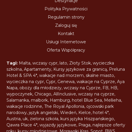
Destynacje
Polityka Prywatności
Regulamin strony
Zaloguj się
Kontakt
Usługi Internetowe
Oferta Współpracy
Tagi:
Malta
,
wczasy cypr
,
lato
,
Złoty Stok
,
wycieczka
szkolna
,
Apartamenty
,
Kursy językowe za granicą
,
Preluna
Hotel & SPA 4*
,
wakacje nad morzem
,
skalne miasto
,
wycieczka na cypr
,
Cypr
,
Genewa
,
wakacje na Cyprze
,
Aya
Napa
,
obozy dla młodzieży
,
wczasy na Cyprze
,
FB
,
HB
,
wypoczynek
,
Chicago
,
AllInclusive
,
wczasy na cyprze
,
Salamanka
,
malbork
,
Hamburg
,
hotel Blue Sea
,
Mellieha
,
wakacje rodzinne
,
The Royal Apollonia
,
ojcowski park
narodowy
,
język angielski
,
Wiedeń
,
Kielce
,
hotel 4*
,
Austria
,
uk
,
zielona szkoła
,
kurs języka Hiszpańskiego
,
Qawra Place 4*
,
wyjazdy językowe
,
Praga
,
najlepsze oferty
roku
,
kursy młodzieżowe
,
Morawski Kras
,
Sopot
,
BWS
,