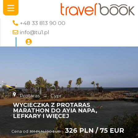
+48 33 813 90 00
info@tu1.pl
Protaras
→
Cypr
WYCIECZKA Z PROTARAS
MARATHON DO AYIA NAPA,
LEFKARY I WIĘCEJ
326 PLN / 75 EUR
Cena od
391 PLN / 90 EUR