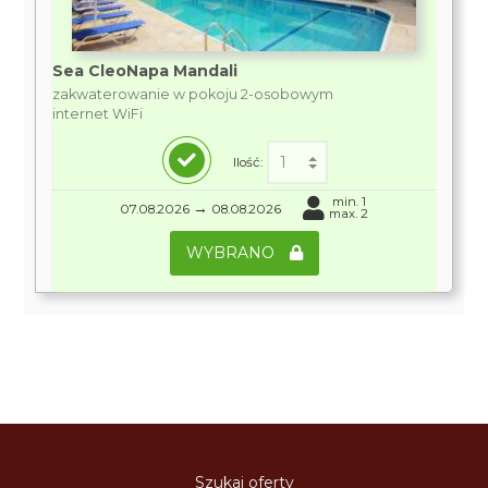
Sea CleoNapa Mandali
zakwaterowanie w pokoju 2-osobowym
internet WiFi
Ilość:
min. 1
→
07.08.2026
08.08.2026
max. 2
WYBRANO
Szukaj oferty