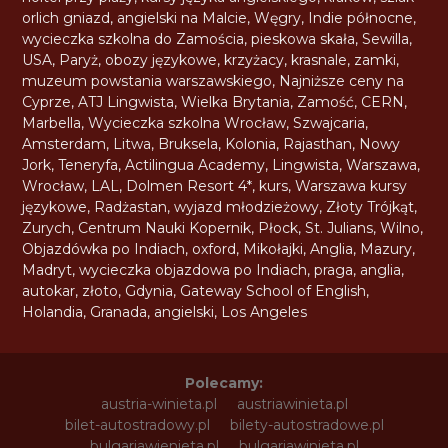
orlich gniazd
,
angielski na Malcie
,
Węgry
,
Indie północne
,
wycieczka szkolna do Zamościa
,
pieskowa skała
,
Sewilla
,
USA
,
Paryż
,
obozy językowe
,
krzyżacy
,
krasnale
,
zamki
,
muzeum powstania warszawskiego
,
Najniższe ceny na
Cyprze
,
ATJ Lingwista
,
Wielka Brytania
,
Zamość
,
CERN
,
Marbella
,
Wycieczka szkolna Wrocław
,
Szwajcaria
,
Amsterdam
,
Litwa
,
Bruksela
,
Kolonia
,
Rajasthan
,
Nowy
Jork
,
Teneryfa
,
Actilingua Academy
,
Lingwista
,
Warszawa
,
Wrocław
,
LAL
,
Dolmen Resort 4*
,
kurs
,
Warszawa kursy
językowe
,
Radżastan
,
wyjazd młodzieżowy
,
Złoty Trójkąt
,
Zurych
,
Centrum Nauki Kopernik
,
Płock
,
St. Julians
,
Wilno
,
Objazdówka po Indiach
,
oxford
,
Mikołajki
,
Anglia
,
Mazury
,
Madryt
,
wycieczka objazdowa po Indiach
,
praga
,
anglia
,
autokar
,
złoto
,
Gdynia
,
Gateway School of English
,
Holandia
,
Granada
,
angielski
,
Los Angeles
Polecamy:
austria-winieta.pl
austriawinieta.pl
bilet-autostradowy.pl
bilety-autostradowe.pl
bulgariawienieta.pl
bulgariawinieta.pl