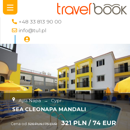
+48 33 813 90 00
info@tu1.pl
Ayia Napa
→
Cypr
SEA CLEONAPA MANDALI
321 PLN / 74 EUR
Cena od
326 PLN / 75 EUR