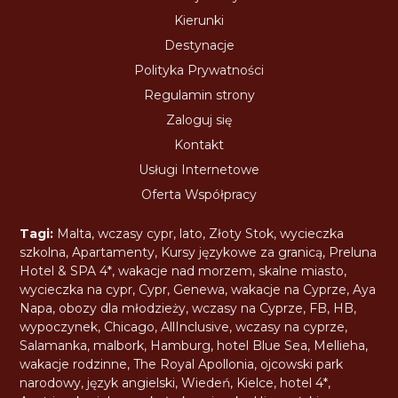
Kierunki
Destynacje
Polityka Prywatności
Regulamin strony
Zaloguj się
Kontakt
Usługi Internetowe
Oferta Współpracy
Tagi:
Malta
,
wczasy cypr
,
lato
,
Złoty Stok
,
wycieczka
szkolna
,
Apartamenty
,
Kursy językowe za granicą
,
Preluna
Hotel & SPA 4*
,
wakacje nad morzem
,
skalne miasto
,
wycieczka na cypr
,
Cypr
,
Genewa
,
wakacje na Cyprze
,
Aya
Napa
,
obozy dla młodzieży
,
wczasy na Cyprze
,
FB
,
HB
,
wypoczynek
,
Chicago
,
AllInclusive
,
wczasy na cyprze
,
Salamanka
,
malbork
,
Hamburg
,
hotel Blue Sea
,
Mellieha
,
wakacje rodzinne
,
The Royal Apollonia
,
ojcowski park
narodowy
,
język angielski
,
Wiedeń
,
Kielce
,
hotel 4*
,