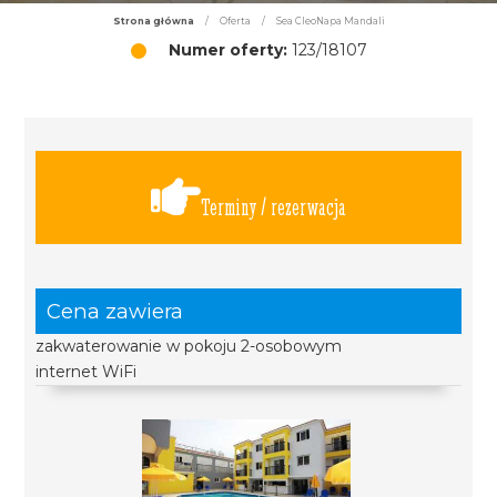
Strona główna
/
Oferta
/
Sea CleoNapa Mandali
Numer oferty:
123/18107
Terminy / rezerwacja
Cena zawiera
zakwaterowanie w pokoju 2-osobowym
internet WiFi