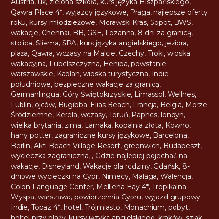
Austria
,
uk
,
zielona szkoła
,
kurs języka Hiszpańskiego
,
Qawra Place 4*
,
wyjazdy językowe
,
Praga
,
najlepsze oferty
roku
,
kursy młodzieżowe
,
Morawski Kras
,
Sopot
,
BWS
,
wakacje
,
Chennai
,
BB
,
GSE
,
Lozanna
,
8 dni za granicą
,
stolica
,
Sliema
,
SPA
,
kurs języka angielskiego
,
jeziora
,
plaża
,
Qawra
,
wczasy na Malcie
,
Czechy
,
Troki
,
wioska
wakacyjna
,
Lubelszczyzna
,
Henipa
,
powstanie
warszawskie
,
Kaplan
,
wioska turystyczna
,
Indie
południowe
,
bezpieczne wakacje za granicą
,
Germanlingua
,
Góry Świętokrzyskie
,
Limassol
,
Wellnes
,
Lublin
,
ojców
,
Bugibba
,
Elias Beach
,
Francja
,
Belgia
,
Morze
Śródziemne
,
Kerela
,
wczasy
,
Toruń
,
Paphos
,
londyn
,
wielka brytania
,
zima
,
Larnaka
,
kopalnia złota
,
Kowno
,
harry potter
,
zagraniczne kursy językowe
,
Barcelona
,
Berlin
,
Akti Beach Village Resort
,
greenwich
,
Budapeszt
,
wycieczka zagraniczna
,
,
Gdzie najlepiej pojechać na
wakacje
,
Disneyland
,
Wakacje dla rodziny
,
Gdańsk
,
8-
dniowe wycieczki na Cypr
,
Nimecy
,
Malaga
,
Walencja
,
Colon Language Center
,
Mellieha Bay 4*
,
Tropikalna
Wyspa
,
warszawa
,
powierzchnia Cypru
,
wyjazd grupowy
Indie
,
Topaz 4*
,
hotel
,
Trójmiasto
,
Monachium
,
pobyt
,
holtel przy plaży
,
kursy języka angielskiego
,
kraków
,
szlak