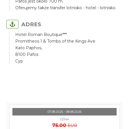
Pafos jest około 700 m.
Oferujemy także transfer lotnisko - hotel - lotnisko.
ADRES
Hotel Roman Boutique***
Promitheos 1 & Tombs of the Kings Ave
Kato Paphos,
8100 Pafos
Cyp
07.08.2026 - 08.08.2026
CENA
75.00
EUR