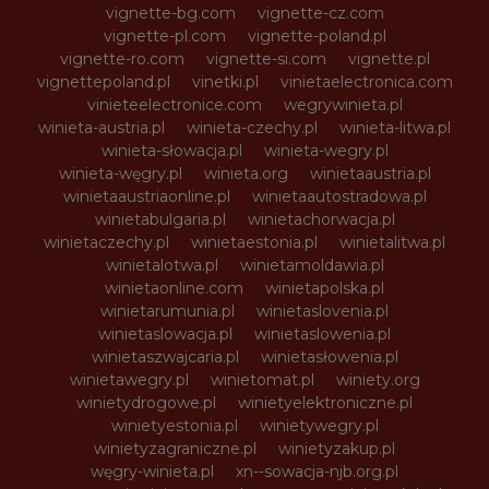
vignette-bg.com
vignette-cz.com
vignette-pl.com
vignette-poland.pl
vignette-ro.com
vignette-si.com
vignette.pl
vignettepoland.pl
vinetki.pl
vinietaelectronica.com
vinieteelectronice.com
wegrywinieta.pl
winieta-austria.pl
winieta-czechy.pl
winieta-litwa.pl
winieta-słowacja.pl
winieta-wegry.pl
winieta-węgry.pl
winieta.org
winietaaustria.pl
winietaaustriaonline.pl
winietaautostradowa.pl
winietabulgaria.pl
winietachorwacja.pl
winietaczechy.pl
winietaestonia.pl
winietalitwa.pl
winietalotwa.pl
winietamoldawia.pl
winietaonline.com
winietapolska.pl
winietarumunia.pl
winietaslovenia.pl
winietaslowacja.pl
winietaslowenia.pl
winietaszwajcaria.pl
winietasłowenia.pl
winietawegry.pl
winietomat.pl
winiety.org
winietydrogowe.pl
winietyelektroniczne.pl
winietyestonia.pl
winietywegry.pl
winietyzagraniczne.pl
winietyzakup.pl
węgry-winieta.pl
xn--sowacja-njb.org.pl