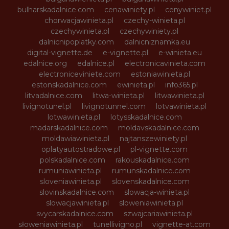
bulharskadalnice.com
cenawiniety.pl
cenywiniet.pl
chorwacjawinieta.pl
czechy-winieta.pl
czechywinieta.pl
czechywiniety.pl
dalnicnipoplatky.com
dalnicniznamka.eu
digital-vignette.de
e-vignette.pl
e-winieta.eu
edalnice.org
edalnice.pl
electronicavinieta.com
electroniceviniete.com
estoniawinieta.pl
estonskadalnice.com
ewinieta.pl
info365.pl
litvadalnice.com
litwa-winieta.pl
litwawinieta.pl
livignotunel.pl
livignotunnel.com
lotvawinieta.pl
lotwawinieta.pl
lotysskadalnice.com
madarskadalnice.com
moldavskadalnice.com
moldawiawinieta.pl
najtanszewiniety.pl
oplatyautostradowe.pl
pl-vignette.com
polskadalnice.com
rakouskadalnice.com
rumuniawinieta.pl
rumunskadalnice.com
sloveniawinieta.pl
slovenskadalnice.com
slovinskadalnice.com
slowacja-winieta.pl
slowacjawinieta.pl
sloweniawinieta.pl
svycarskadalnice.com
szwajcariawinieta.pl
słoweniawinieta.pl
tunellivigno.pl
vignette-at.com