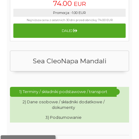
74.00
EUR
Promocja
:
-1.00
EUR
Najniższa cena z ostatnich 30 dni przed obniżką:
74.00 EUR
DALEJ
Sea CleoNapa Mandali
1) Terminy / składniki podstawowe / transport
2) Dane osobowe / składniki dodatkowe /
dokumenty
3) Podsumowanie