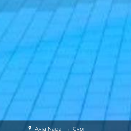
Ayia Napa
→
Cypr