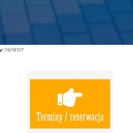
y:
116/18107
Terminy / rezerwacja