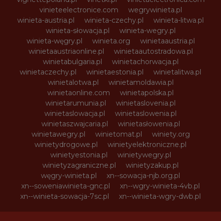
vinieteelectronice.com
wegrywinieta.pl
winieta-austria.pl
winieta-czechy.pl
winieta-litwa.pl
winieta-słowacja.pl
winieta-wegry.pl
winieta-węgry.pl
winieta.org
winietaaustria.pl
winietaaustriaonline.pl
winietaautostradowa.pl
winietabulgaria.pl
winietachorwacja.pl
winietaczechy.pl
winietaestonia.pl
winietalitwa.pl
winietalotwa.pl
winietamoldawia.pl
winietaonline.com
winietapolska.pl
winietarumunia.pl
winietaslovenia.pl
winietaslowacja.pl
winietaslowenia.pl
winietaszwajcaria.pl
winietasłowenia.pl
winietawegry.pl
winietomat.pl
winiety.org
winietydrogowe.pl
winietyelektroniczne.pl
winietyestonia.pl
winietywegry.pl
winietyzagraniczne.pl
winietyzakup.pl
węgry-winieta.pl
xn--sowacja-njb.org.pl
xn--soweniawinieta-gnc.pl
xn--wgry-winieta-4vb.pl
xn--winieta-sowacja-7sc.pl
xn--winieta-wgry-dwb.pl