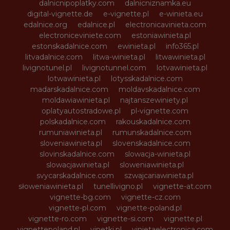
dalnicnipoplatky.com
dalnicniznamka.eu
digital-vignette.de
e-vignette.pl
e-winieta.eu
edalnice.org
edalnice.pl
electronicavinieta.com
electroniceviniete.com
estoniawinieta.pl
estonskadalnice.com
ewinieta.pl
info365.pl
litvadalnice.com
litwa-winieta.pl
litwawinieta.pl
livignotunel.pl
livignotunnel.com
lotvawinieta.pl
lotwawinieta.pl
lotysskadalnice.com
madarskadalnice.com
moldavskadalnice.com
moldawiawinieta.pl
najtanszewiniety.pl
oplatyautostradowe.pl
pl-vignette.com
polskadalnice.com
rakouskadalnice.com
rumuniawinieta.pl
rumunskadalnice.com
sloveniawinieta.pl
slovenskadalnice.com
slovinskadalnice.com
slowacja-winieta.pl
slowacjawinieta.pl
sloweniawinieta.pl
svycarskadalnice.com
szwajcariawinieta.pl
słoweniawinieta.pl
tunellivigno.pl
vignette-at.com
vignette-bg.com
vignette-cz.com
vignette-pl.com
vignette-poland.pl
vignette-ro.com
vignette-si.com
vignette.pl
vignettepoland.pl
vinetki.pl
vinietaelectronica.com