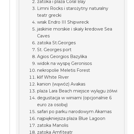
zatoka i plaża Coral Bay
Limni Rocks i starożytny naturalny
teatr grecki
wrak Endro III Shipwreck
jaskinie morskie i skały kredowe Sea
Caves
zatoka St.Georges
St. Georges port
Agios Georgios Bazylika
widok na wyspę Geronisos
nekropolie Meletis Forest
klif White River
kanion (wąwóz) Avakas
plaża Lara Beach miejsce wylęgu żółwi
degustacja w winiarni (opcjonalnie 6
euro za osobę)
safari po parku narodowym Akamas
najpiękniejsza plaża Blue Lagoon
zatoka Manolis
zatoka Amfiteatr