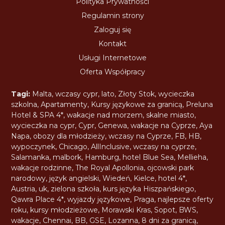
Polityka Prywatności
Regulamin strony
Zaloguj się
Kontakt
Usługi Internetowe
Oferta Współpracy
Tagi:
Malta
,
wczasy cypr
,
lato
,
Złoty Stok
,
wycieczka
szkolna
,
Apartamenty
,
Kursy językowe za granicą
,
Preluna
Hotel & SPA 4*
,
wakacje nad morzem
,
skalne miasto
,
wycieczka na cypr
,
Cypr
,
Genewa
,
wakacje na Cyprze
,
Aya
Napa
,
obozy dla młodzieży
,
wczasy na Cyprze
,
FB
,
HB
,
wypoczynek
,
Chicago
,
AllInclusive
,
wczasy na cyprze
,
Salamanka
,
malbork
,
Hamburg
,
hotel Blue Sea
,
Mellieha
,
wakacje rodzinne
,
The Royal Apollonia
,
ojcowski park
narodowy
,
język angielski
,
Wiedeń
,
Kielce
,
hotel 4*
,
Austria
,
uk
,
zielona szkoła
,
kurs języka Hiszpańskiego
,
Qawra Place 4*
,
wyjazdy językowe
,
Praga
,
najlepsze oferty
roku
,
kursy młodzieżowe
,
Morawski Kras
,
Sopot
,
BWS
,
wakacje
,
Chennai
,
BB
,
GSE
,
Lozanna
,
8 dni za granicą
,