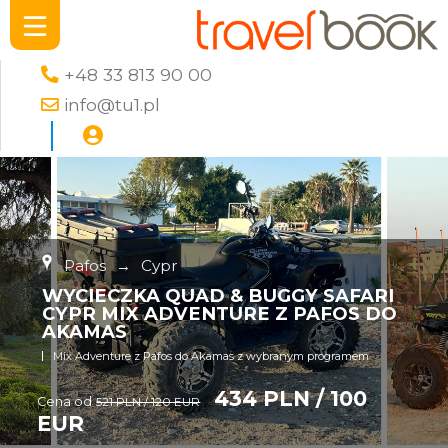
+48 33 813 90 00
info@tu1.pl
Pafos
→
Cypr
WYCIECZKA QUAD & BUGGY SAFARI
CYPR MIX ADVENTURE Z PAFOS DO
AKAMAS
Mix Adventure z Pafos do Akamas z wybranym programem
434 PLN / 100
Cena od
521 PLN / 120 EUR
EUR