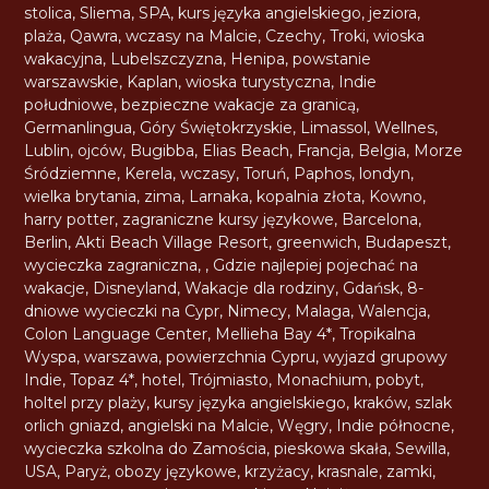
stolica
,
Sliema
,
SPA
,
kurs języka angielskiego
,
jeziora
,
plaża
,
Qawra
,
wczasy na Malcie
,
Czechy
,
Troki
,
wioska
wakacyjna
,
Lubelszczyzna
,
Henipa
,
powstanie
warszawskie
,
Kaplan
,
wioska turystyczna
,
Indie
południowe
,
bezpieczne wakacje za granicą
,
Germanlingua
,
Góry Świętokrzyskie
,
Limassol
,
Wellnes
,
Lublin
,
ojców
,
Bugibba
,
Elias Beach
,
Francja
,
Belgia
,
Morze
Śródziemne
,
Kerela
,
wczasy
,
Toruń
,
Paphos
,
londyn
,
wielka brytania
,
zima
,
Larnaka
,
kopalnia złota
,
Kowno
,
harry potter
,
zagraniczne kursy językowe
,
Barcelona
,
Berlin
,
Akti Beach Village Resort
,
greenwich
,
Budapeszt
,
wycieczka zagraniczna
,
,
Gdzie najlepiej pojechać na
wakacje
,
Disneyland
,
Wakacje dla rodziny
,
Gdańsk
,
8-
dniowe wycieczki na Cypr
,
Nimecy
,
Malaga
,
Walencja
,
Colon Language Center
,
Mellieha Bay 4*
,
Tropikalna
Wyspa
,
warszawa
,
powierzchnia Cypru
,
wyjazd grupowy
Indie
,
Topaz 4*
,
hotel
,
Trójmiasto
,
Monachium
,
pobyt
,
holtel przy plaży
,
kursy języka angielskiego
,
kraków
,
szlak
orlich gniazd
,
angielski na Malcie
,
Węgry
,
Indie północne
,
wycieczka szkolna do Zamościa
,
pieskowa skała
,
Sewilla
,
USA
,
Paryż
,
obozy językowe
,
krzyżacy
,
krasnale
,
zamki
,