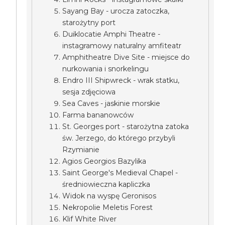
Sayang Bay - urocza zatoczka,
starożytny port
Duiklocatie Amphi Theatre -
instagramowy naturalny amfiteatr
Amphitheatre Dive Site - miejsce do
nurkowania i snorkelingu
Endro III Shipwreck - wrak statku,
sesja zdjęciowa
Sea Caves - jaskinie morskie
Farma bananowców
St. Georges port - starożytna zatoka
św. Jerzego, do którego przybyli
Rzymianie
Agios Georgios Bazylika
Saint George's Medieval Chapel -
średniowieczna kapliczka
Widok na wyspę Geronisos
Nekropolie Meletis Forest
Klif White River