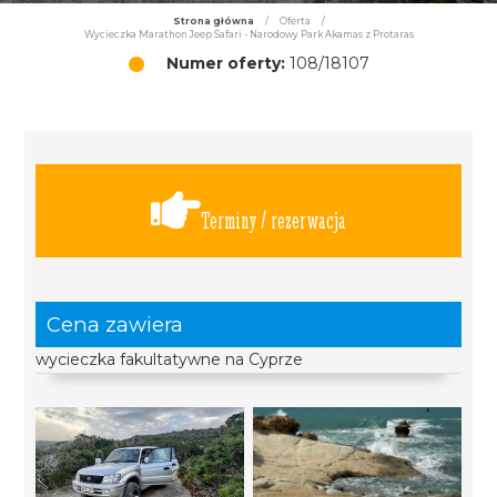
Strona główna
/
Oferta
/
Wycieczka Marathon Jeep Safari - Narodowy Park Akamas z Protaras
Numer oferty:
108/18107
Terminy / rezerwacja
Cena zawiera
wycieczka fakultatywne na Cyprze