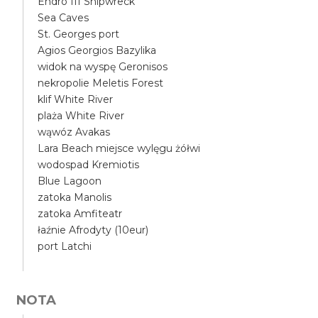
Endro III Shipwreck
Sea Caves
St. Georges port
Agios Georgios Bazylika
widok na wyspę Geronisos
nekropolie Meletis Forest
klif White River
plaża White River
wąwóz Avakas
Lara Beach miejsce wylęgu żółwi
wodospad Kremiotis
Blue Lagoon
zatoka Manolis
zatoka Amfiteatr
łaźnie Afrodyty (10eur)
port Latchi
NOTA