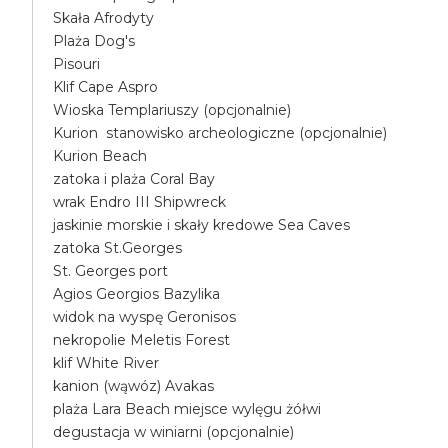
Skała Afrodyty
Plaża Dog's
Pisouri
Klif Cape Aspro
Wioska Templariuszy (opcjonalnie)
Kurion stanowisko archeologiczne (opcjonalnie)
Kurion Beach
zatoka i plaża Coral Bay
wrak Endro III Shipwreck
jaskinie morskie i skały kredowe Sea Caves
zatoka St.Georges
St. Georges port
Agios Georgios Bazylika
widok na wyspę Geronisos
nekropolie Meletis Forest
klif White River
kanion (wąwóz) Avakas
plaża Lara Beach miejsce wylęgu żółwi
degustacja w winiarni (opcjonalnie)