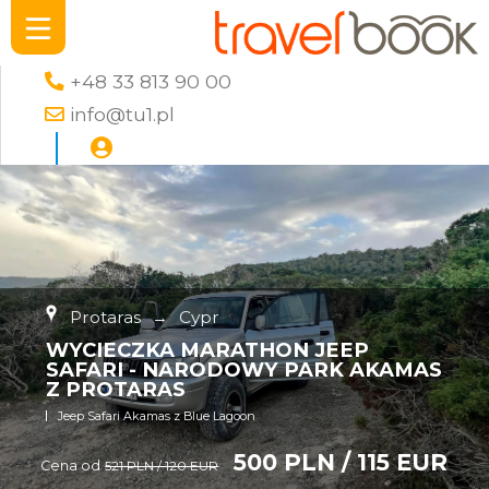
+48 33 813 90 00
info@tu1.pl
Protaras
→
Cypr
WYCIECZKA MARATHON JEEP
SAFARI - NARODOWY PARK AKAMAS
Z PROTARAS
Jeep Safari Akamas z Blue Lagoon
500 PLN / 115 EUR
Cena od
521 PLN / 120 EUR