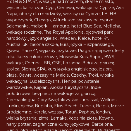
Hotel & SPA 4*
,
wakacje nad morzem
,
skalne miasto
,
wycieczka na cypr
,
Cypr
,
Genewa
,
wakacje na Cyprze
,
Aya
Napa
,
obozy dla młodzieży
,
wczasy na Cyprze
,
FB
,
HB
,
wypoczynek
,
Chicago
,
AllInclusive
,
wczasy na cyprze
,
Salamanka
,
malbork
,
Hamburg
,
hotel Blue Sea
,
Mellieha
,
wakacje rodzinne
,
The Royal Apollonia
,
ojcowski park
narodowy
,
język angielski
,
Wiedeń
,
Kielce
,
hotel 4*
,
Austria
,
uk
,
zielona szkoła
,
kurs języka Hiszpańskiego
,
Qawra Place 4*
,
wyjazdy językowe
,
Praga
,
najlepsze oferty
roku
,
kursy młodzieżowe
,
Morawski Kras
,
Sopot
,
BWS
,
wakacje
,
Chennai
,
BB
,
GSE
,
Lozanna
,
8 dni za granicą
,
stolica
,
Sliema
,
SPA
,
kurs języka angielskiego
,
jeziora
,
plaża
,
Qawra
,
wczasy na Malcie
,
Czechy
,
Troki
,
wioska
wakacyjna
,
Lubelszczyzna
,
Henipa
,
powstanie
warszawskie
,
Kaplan
,
wioska turystyczna
,
Indie
południowe
,
bezpieczne wakacje za granicą
,
Germanlingua
,
Góry Świętokrzyskie
,
Limassol
,
Wellnes
,
Lublin
,
ojców
,
Bugibba
,
Elias Beach
,
Francja
,
Belgia
,
Morze
Śródziemne
,
Kerela
,
wczasy
,
Toruń
,
Paphos
,
londyn
,
wielka brytania
,
zima
,
Larnaka
,
kopalnia złota
,
Kowno
,
harry potter
,
zagraniczne kursy językowe
,
Barcelona
,
Berlin
,
Akti Beach Village Resort
,
greenwich
,
Budapeszt
,