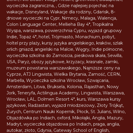
wycieczka zagraniczna
,
,
Gdzie najlepiej pojechać na
wakacje
,
Disneyland
,
Wakacje dla rodziny
,
Gdańsk
,
8-
dniowe wycieczki na Cypr
,
Nimecy
,
Malaga
,
Walencja
,
Colon Language Center
,
Mellieha Bay 4*
,
Tropikalna
Wyspa
,
warszawa
,
powierzchnia Cypru
,
wyjazd grupowy
Indie
,
Topaz 4*
,
hotel
,
Trójmiasto
,
Monachium
,
pobyt
,
holtel przy plaży
,
kursy języka angielskiego
,
kraków
,
szlak
orlich gniazd
,
angielski na Malcie
,
Węgry
,
Indie północne
,
wycieczka szkolna do Zamościa
,
pieskowa skała
,
Sewilla
,
USA
,
Paryż
,
obozy językowe
,
krzyżacy
,
krasnale
,
zamki
,
muzeum powstania warszawskiego
,
Najniższe ceny na
Cyprze
,
ATJ Lingwista
,
Wielka Brytania
,
Zamość
,
CERN
,
Marbella
,
Wycieczka szkolna Wrocław
,
Szwajcaria
,
Amsterdam
,
Litwa
,
Bruksela
,
Kolonia
,
Rajasthan
,
Nowy
Jork
,
Teneryfa
,
Actilingua Academy
,
Lingwista
,
Warszawa
,
Wrocław
,
LAL
,
Dolmen Resort 4*
,
kurs
,
Warszawa kursy
językowe
,
Radżastan
,
wyjazd młodzieżowy
,
Złoty Trójkąt
,
Zurych
,
Centrum Nauki Kopernik
,
Płock
,
St. Julians
,
Wilno
,
Objazdówka po Indiach
,
oxford
,
Mikołajki
,
Anglia
,
Mazury
,
Madryt
,
wycieczka objazdowa po Indiach
,
praga
,
anglia
,
autokar
,
złoto
,
Gdynia
,
Gateway School of English
,