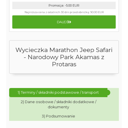
Promocja
:
-5.00
EUR
Najniższa cena z ostatnich 30 dni przed obniżką:
90.00 EUR
DALEJ
Wycieczka Marathon Jeep Safari
- Narodowy Park Akamas z
Protaras
1) Terminy / składniki podstawowe / transport
2) Dane osobowe / składniki dodatkowe /
dokumenty
3) Podsumowanie