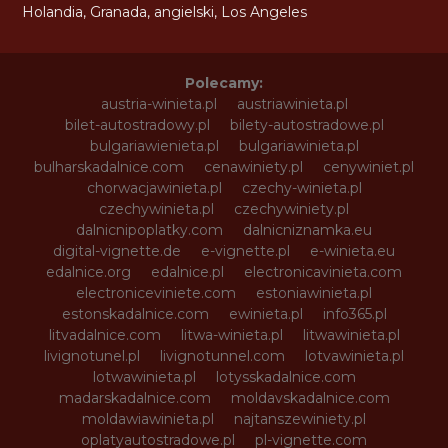
Holandia
,
Granada
,
angielski
,
Los Angeles
Polecamy:
austria-winieta.pl
austriawinieta.pl
bilet-autostradowy.pl
bilety-autostradowe.pl
bulgariawienieta.pl
bulgariawinieta.pl
bulharskadalnice.com
cenawiniety.pl
cenywiniet.pl
chorwacjawinieta.pl
czechy-winieta.pl
czechywinieta.pl
czechywiniety.pl
dalnicnipoplatky.com
dalnicniznamka.eu
digital-vignette.de
e-vignette.pl
e-winieta.eu
edalnice.org
edalnice.pl
electronicavinieta.com
electroniceviniete.com
estoniawinieta.pl
estonskadalnice.com
ewinieta.pl
info365.pl
litvadalnice.com
litwa-winieta.pl
litwawinieta.pl
livignotunel.pl
livignotunnel.com
lotvawinieta.pl
lotwawinieta.pl
lotysskadalnice.com
madarskadalnice.com
moldavskadalnice.com
moldawiawinieta.pl
najtanszewiniety.pl
oplatyautostradowe.pl
pl-vignette.com