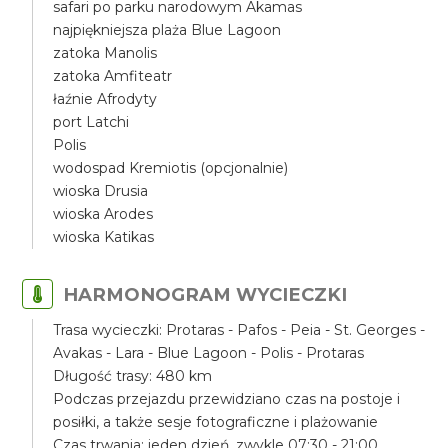
safari po parku narodowym Akamas
najpiękniejsza plaża Blue Lagoon
zatoka Manolis
zatoka Amfiteatr
łaźnie Afrodyty
port Latchi
Polis
wodospad Kremiotis (opcjonalnie)
wioska Drusia
wioska Arodes
wioska Katikas
HARMONOGRAM WYCIECZKI
Trasa wycieczki: Protaras - Pafos - Peia - St. Georges -
Avakas - Lara - Blue Lagoon - Polis - Protaras
Długość trasy: 480 km
Podczas przejazdu przewidziano czas na postoje i
posiłki, a także sesje fotograficzne i plażowanie
Czas trwania: jeden dzień, zwykle 07:30 - 21:00