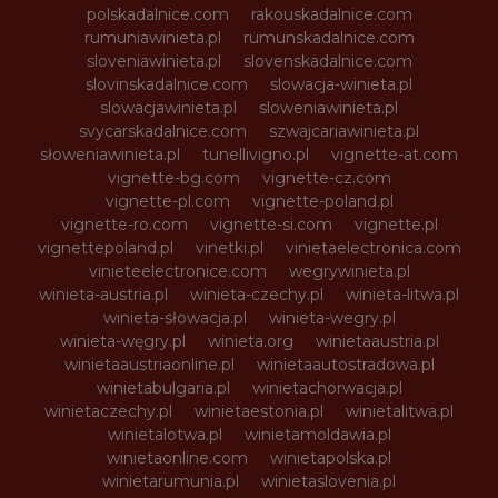
polskadalnice.com
rakouskadalnice.com
rumuniawinieta.pl
rumunskadalnice.com
sloveniawinieta.pl
slovenskadalnice.com
slovinskadalnice.com
slowacja-winieta.pl
slowacjawinieta.pl
sloweniawinieta.pl
svycarskadalnice.com
szwajcariawinieta.pl
słoweniawinieta.pl
tunellivigno.pl
vignette-at.com
vignette-bg.com
vignette-cz.com
vignette-pl.com
vignette-poland.pl
vignette-ro.com
vignette-si.com
vignette.pl
vignettepoland.pl
vinetki.pl
vinietaelectronica.com
vinieteelectronice.com
wegrywinieta.pl
winieta-austria.pl
winieta-czechy.pl
winieta-litwa.pl
winieta-słowacja.pl
winieta-wegry.pl
winieta-węgry.pl
winieta.org
winietaaustria.pl
winietaaustriaonline.pl
winietaautostradowa.pl
winietabulgaria.pl
winietachorwacja.pl
winietaczechy.pl
winietaestonia.pl
winietalitwa.pl
winietalotwa.pl
winietamoldawia.pl
winietaonline.com
winietapolska.pl
winietarumunia.pl
winietaslovenia.pl