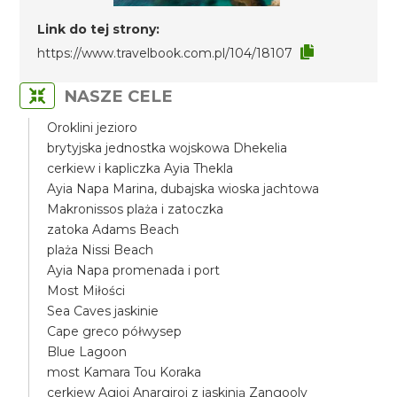
Link do tej strony:
https://www.travelbook.com.pl/104/18107
NASZE CELE
Oroklini jezioro
brytyjska jednostka wojskowa Dhekelia
cerkiew i kapliczka Ayia Thekla
Ayia Napa Marina, dubajska wioska jachtowa
Makronissos plaża i zatoczka
zatoka Adams Beach
plaża Nissi Beach
Ayia Napa promenada i port
Most Miłości
Sea Caves jaskinie
Cape greco półwysep
Blue Lagoon
most Kamara Tou Koraka
cerkiew Agioi Anargiroi z jaskinią Zangooly