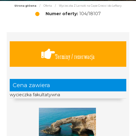
Strona główna
/
Oferta
/
Wycieczka Z Larnaki na Cape Greco i do Lefkary
Numer oferty:
104/18107
Terminy / rezerwacja
Cena zawiera
wycieczka fakultatywna