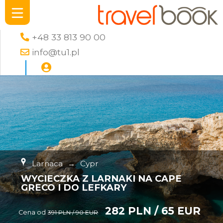
+48 33 813 90 00
info@tu1.pl
Larnaca
→
Cypr
WYCIECZKA Z LARNAKI NA CAPE
GRECO I DO LEFKARY
282 PLN / 65 EUR
Cena od
391 PLN / 90 EUR