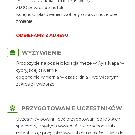
19:00 - 20:00 kolacja lub czas wolny
21:00 powrót do hotelu
Kolejność plażowania i wolnego czasu może ulec
zmianie.
ODBIERAMY Z ADRESU
;
WYŻYWIENIE
Propozycje na posiłek: kolacja meze w Ayia Napa w
cypryjskiej tawernie
opcjonalnie winiarnia w czasie dnia - we własnym
zakresie i wyborze
PRZYGOTOWANIE UCZESTNIKÓW
Uczestnicy powinni być przygotowani do krótkich
spacerów, częstych wysiadań z samochodu lub
mikrobusa, sprzęt plażowy i ubiór na plaże, także do