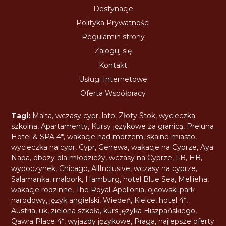
Destynacje
Polityka Prywatności
Regulamin strony
Zaloguj się
Kontakt
Usługi Internetowe
Oferta Współpracy
Tagi:
Malta
,
wczasy cypr
,
lato
,
Złoty Stok
,
wycieczka
szkolna
,
Apartamenty
,
Kursy językowe za granicą
,
Preluna
Hotel & SPA 4*
,
wakacje nad morzem
,
skalne miasto
,
wycieczka na cypr
,
Cypr
,
Genewa
,
wakacje na Cyprze
,
Aya
Napa
,
obozy dla młodzieży
,
wczasy na Cyprze
,
FB
,
HB
,
wypoczynek
,
Chicago
,
AllInclusive
,
wczasy na cyprze
,
Salamanka
,
malbork
,
Hamburg
,
hotel Blue Sea
,
Mellieha
,
wakacje rodzinne
,
The Royal Apollonia
,
ojcowski park
narodowy
,
język angielski
,
Wiedeń
,
Kielce
,
hotel 4*
,
Austria
,
uk
,
zielona szkoła
,
kurs języka Hiszpańskiego
,
Qawra Place 4*
,
wyjazdy językowe
,
Praga
,
najlepsze oferty