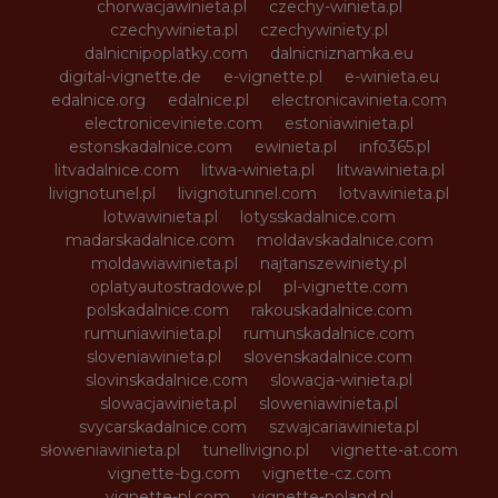
chorwacjawinieta.pl
czechy-winieta.pl
czechywinieta.pl
czechywiniety.pl
dalnicnipoplatky.com
dalnicniznamka.eu
digital-vignette.de
e-vignette.pl
e-winieta.eu
edalnice.org
edalnice.pl
electronicavinieta.com
electroniceviniete.com
estoniawinieta.pl
estonskadalnice.com
ewinieta.pl
info365.pl
litvadalnice.com
litwa-winieta.pl
litwawinieta.pl
livignotunel.pl
livignotunnel.com
lotvawinieta.pl
lotwawinieta.pl
lotysskadalnice.com
madarskadalnice.com
moldavskadalnice.com
moldawiawinieta.pl
najtanszewiniety.pl
oplatyautostradowe.pl
pl-vignette.com
polskadalnice.com
rakouskadalnice.com
rumuniawinieta.pl
rumunskadalnice.com
sloveniawinieta.pl
slovenskadalnice.com
slovinskadalnice.com
slowacja-winieta.pl
slowacjawinieta.pl
sloweniawinieta.pl
svycarskadalnice.com
szwajcariawinieta.pl
słoweniawinieta.pl
tunellivigno.pl
vignette-at.com
vignette-bg.com
vignette-cz.com
vignette-pl.com
vignette-poland.pl