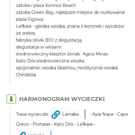
zatoka i plaża Konnos Beach
zatoka Green Bay, najlepsze miejsce do nurkowania
plaża Figowa
Lefkara - górska wioska, znana z koronek i wyrobów
ze srebra
fabryka oliwki BIO z degustacją
degustacja w winiarni
średniowieczny klasztor żeński Agios Minas
Kato Dris średniowieczna wioska
opcjonalnie: wioska Skarinou, neolitycznia wioska
Chirokitiia
HARMONOGRAM WYCIECZKI
Trasa wycieczki:
Larnaka
- Ayia Napa - Cape
Greco - Protaras - Kato Dris - Lefkara -