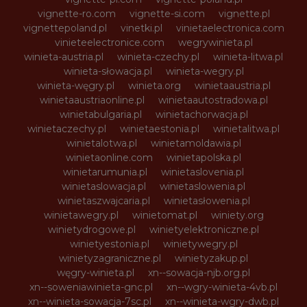
vignette-ro.com
vignette-si.com
vignette.pl
vignettepoland.pl
vinetki.pl
vinietaelectronica.com
vinieteelectronice.com
wegrywinieta.pl
winieta-austria.pl
winieta-czechy.pl
winieta-litwa.pl
winieta-słowacja.pl
winieta-wegry.pl
winieta-węgry.pl
winieta.org
winietaaustria.pl
winietaaustriaonline.pl
winietaautostradowa.pl
winietabulgaria.pl
winietachorwacja.pl
winietaczechy.pl
winietaestonia.pl
winietalitwa.pl
winietalotwa.pl
winietamoldawia.pl
winietaonline.com
winietapolska.pl
winietarumunia.pl
winietaslovenia.pl
winietaslowacja.pl
winietaslowenia.pl
winietaszwajcaria.pl
winietasłowenia.pl
winietawegry.pl
winietomat.pl
winiety.org
winietydrogowe.pl
winietyelektroniczne.pl
winietyestonia.pl
winietywegry.pl
winietyzagraniczne.pl
winietyzakup.pl
węgry-winieta.pl
xn--sowacja-njb.org.pl
xn--soweniawinieta-gnc.pl
xn--wgry-winieta-4vb.pl
xn--winieta-sowacja-7sc.pl
xn--winieta-wgry-dwb.pl