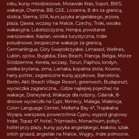
roku
,
kursy młodzieżowe
,
Morawski Kras
,
Sopot
,
BWS
,
wakacje
,
Chennai
,
BB
,
GSE
,
Lozanna
,
8 dni za granicą
,
stolica
,
Sliema
,
SPA
,
kurs języka angielskiego
,
jeziora
,
plaża
,
Qawra
,
wczasy na Malcie
,
Czechy
,
Troki
,
wioska
wakacyjna
,
Lubelszczyzna
,
Henipa
,
powstanie
warszawskie
,
Kaplan
,
wioska turystyczna
,
Indie
południowe
,
bezpieczne wakacje za granicą
,
Germanlingua
,
Góry Świętokrzyskie
,
Limassol
,
Wellnes
,
Lublin
,
ojców
,
Bugibba
,
Elias Beach
,
Francja
,
Belgia
,
Morze
Śródziemne
,
Kerela
,
wczasy
,
Toruń
,
Paphos
,
londyn
,
wielka brytania
,
zima
,
Larnaka
,
kopalnia złota
,
Kowno
,
harry potter
,
zagraniczne kursy językowe
,
Barcelona
,
Berlin
,
Akti Beach Village Resort
,
greenwich
,
Budapeszt
,
wycieczka zagraniczna
,
,
Gdzie najlepiej pojechać na
wakacje
,
Disneyland
,
Wakacje dla rodziny
,
Gdańsk
,
8-
dniowe wycieczki na Cypr
,
Nimecy
,
Malaga
,
Walencja
,
Colon Language Center
,
Mellieha Bay 4*
,
Tropikalna
Wyspa
,
warszawa
,
powierzchnia Cypru
,
wyjazd grupowy
Indie
,
Topaz 4*
,
hotel
,
Trójmiasto
,
Monachium
,
pobyt
,
holtel przy plaży
,
kursy języka angielskiego
,
kraków
,
szlak
orlich gniazd
,
angielski na Malcie
,
Węgry
,
Indie północne
,