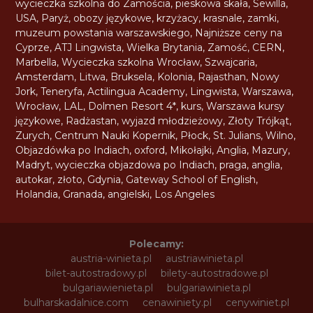
wycieczka szkolna do Zamościa
,
pieskowa skała
,
Sewilla
,
USA
,
Paryż
,
obozy językowe
,
krzyżacy
,
krasnale
,
zamki
,
muzeum powstania warszawskiego
,
Najniższe ceny na
Cyprze
,
ATJ Lingwista
,
Wielka Brytania
,
Zamość
,
CERN
,
Marbella
,
Wycieczka szkolna Wrocław
,
Szwajcaria
,
Amsterdam
,
Litwa
,
Bruksela
,
Kolonia
,
Rajasthan
,
Nowy
Jork
,
Teneryfa
,
Actilingua Academy
,
Lingwista
,
Warszawa
,
Wrocław
,
LAL
,
Dolmen Resort 4*
,
kurs
,
Warszawa kursy
językowe
,
Radżastan
,
wyjazd młodzieżowy
,
Złoty Trójkąt
,
Zurych
,
Centrum Nauki Kopernik
,
Płock
,
St. Julians
,
Wilno
,
Objazdówka po Indiach
,
oxford
,
Mikołajki
,
Anglia
,
Mazury
,
Madryt
,
wycieczka objazdowa po Indiach
,
praga
,
anglia
,
autokar
,
złoto
,
Gdynia
,
Gateway School of English
,
Holandia
,
Granada
,
angielski
,
Los Angeles
Polecamy:
austria-winieta.pl
austriawinieta.pl
bilet-autostradowy.pl
bilety-autostradowe.pl
bulgariawienieta.pl
bulgariawinieta.pl
bulharskadalnice.com
cenawiniety.pl
cenywiniet.pl