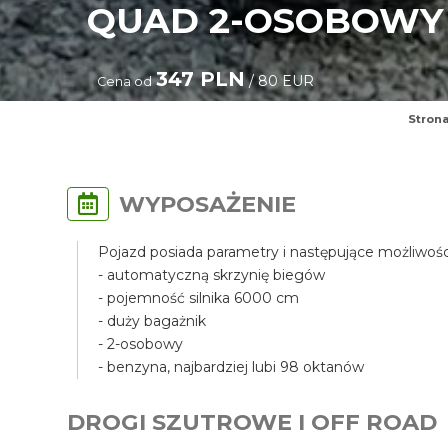
QUAD 2-OSOBOWY 
347 PLN
/ 80 EUR
Cena od
Stron
WYPOSAŻENIE
Pojazd posiada parametry i następujące możliwośc
- automatyczną skrzynię biegów
- pojemność silnika 6000 cm
- duży bagażnik
- 2-osobowy
- benzyna, najbardziej lubi 98 oktanów
DROGI SZUTROWE I OFF ROAD