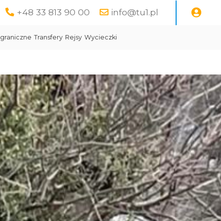
+48 33 813 90 00
info@tu1.pl
graniczne
Transfery
Rejsy
Wycieczki