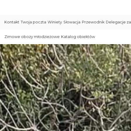
Kontakt
Twoja poczta
Winiety
Słowacja
Przewodnik
Delegacje za
Zimowe obozy młodzieżowe
Katalog obiektów