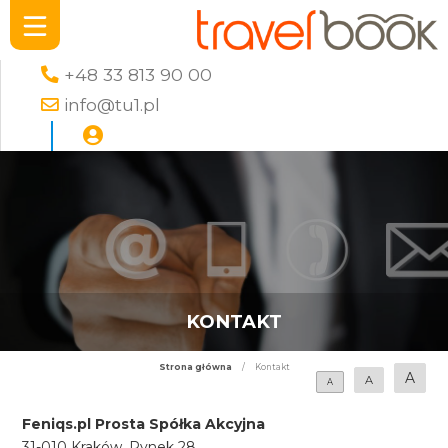
+48 33 813 90 00
info@tu1.pl
KONTAKT
Strona główna
/
Kontakt
A
A
A
Feniqs.pl Prosta Spółka Akcyjna
31-010 Kraków, Rynek 28