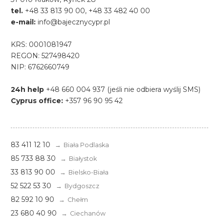
tel.
+48 33 813 90 00, +48 33 482 40 00
e-mail:
info@bajecznycypr.pl
KRS: 0001081947
REGON: 527498420
NIP: 6762660749
24h help
+48 660 004 937 (jeśli nie odbiera wyślij SMS)
Cyprus office:
+357 96 90 95 42
83 411 12 10
Biała Podlaska
85 733 88 30
Białystok
33 813 90 00
Bielsko-Biała
52 522 53 30
Bydgoszcz
82 592 10 90
Chełm
23 680 40 90
Ciechanów