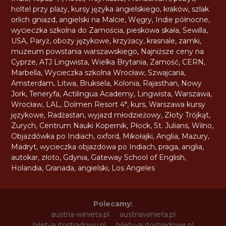
holtel przy plaży
,
kursy języka angielskiego
,
kraków
,
szlak
orlich gniazd
,
angielski na Malcie
,
Węgry
,
Indie północne
,
wycieczka szkolna do Zamościa
,
pieskowa skała
,
Sewilla
,
USA
,
Paryż
,
obozy językowe
,
krzyżacy
,
krasnale
,
zamki
,
muzeum powstania warszawskiego
,
Najniższe ceny na
Cyprze
,
ATJ Lingwista
,
Wielka Brytania
,
Zamość
,
CERN
,
Marbella
,
Wycieczka szkolna Wrocław
,
Szwajcaria
,
Amsterdam
,
Litwa
,
Bruksela
,
Kolonia
,
Rajasthan
,
Nowy
Jork
,
Teneryfa
,
Actilingua Academy
,
Lingwista
,
Warszawa
,
Wrocław
,
LAL
,
Dolmen Resort 4*
,
kurs
,
Warszawa kursy
językowe
,
Radżastan
,
wyjazd młodzieżowy
,
Złoty Trójkąt
,
Zurych
,
Centrum Nauki Kopernik
,
Płock
,
St. Julians
,
Wilno
,
Objazdówka po Indiach
,
oxford
,
Mikołajki
,
Anglia
,
Mazury
,
Madryt
,
wycieczka objazdowa po Indiach
,
praga
,
anglia
,
autokar
,
złoto
,
Gdynia
,
Gateway School of English
,
Holandia
,
Granada
,
angielski
,
Los Angeles
Polecamy:
austria-winieta.pl
austriawinieta.pl
bilet-autostradowy.pl
bilety-autostradowe.pl