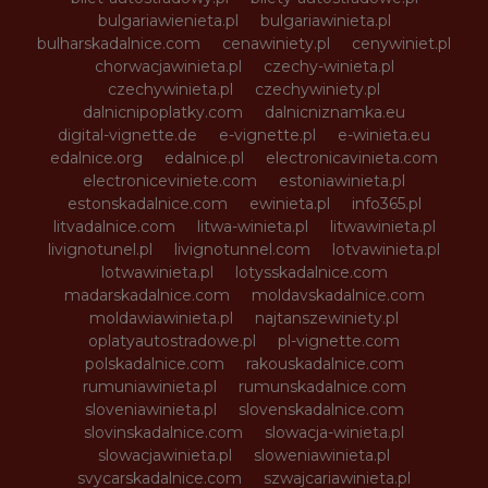
bulgariawienieta.pl
bulgariawinieta.pl
bulharskadalnice.com
cenawiniety.pl
cenywiniet.pl
chorwacjawinieta.pl
czechy-winieta.pl
czechywinieta.pl
czechywiniety.pl
dalnicnipoplatky.com
dalnicniznamka.eu
digital-vignette.de
e-vignette.pl
e-winieta.eu
edalnice.org
edalnice.pl
electronicavinieta.com
electroniceviniete.com
estoniawinieta.pl
estonskadalnice.com
ewinieta.pl
info365.pl
litvadalnice.com
litwa-winieta.pl
litwawinieta.pl
livignotunel.pl
livignotunnel.com
lotvawinieta.pl
lotwawinieta.pl
lotysskadalnice.com
madarskadalnice.com
moldavskadalnice.com
moldawiawinieta.pl
najtanszewiniety.pl
oplatyautostradowe.pl
pl-vignette.com
polskadalnice.com
rakouskadalnice.com
rumuniawinieta.pl
rumunskadalnice.com
sloveniawinieta.pl
slovenskadalnice.com
slovinskadalnice.com
slowacja-winieta.pl
slowacjawinieta.pl
sloweniawinieta.pl
svycarskadalnice.com
szwajcariawinieta.pl