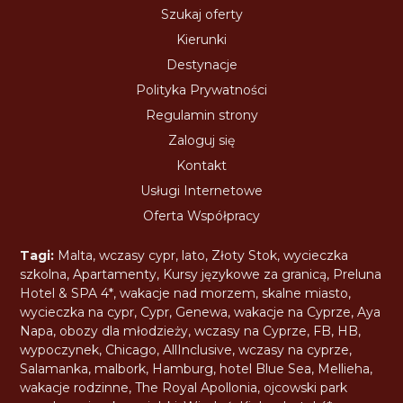
Szukaj oferty
Kierunki
Destynacje
Polityka Prywatności
Regulamin strony
Zaloguj się
Kontakt
Usługi Internetowe
Oferta Współpracy
Tagi:
Malta
,
wczasy cypr
,
lato
,
Złoty Stok
,
wycieczka
szkolna
,
Apartamenty
,
Kursy językowe za granicą
,
Preluna
Hotel & SPA 4*
,
wakacje nad morzem
,
skalne miasto
,
wycieczka na cypr
,
Cypr
,
Genewa
,
wakacje na Cyprze
,
Aya
Napa
,
obozy dla młodzieży
,
wczasy na Cyprze
,
FB
,
HB
,
wypoczynek
,
Chicago
,
AllInclusive
,
wczasy na cyprze
,
Salamanka
,
malbork
,
Hamburg
,
hotel Blue Sea
,
Mellieha
,
wakacje rodzinne
,
The Royal Apollonia
,
ojcowski park