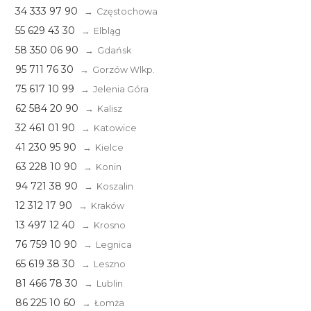
34 333 97 90
Częstochowa
55 629 43 30
Elbląg
58 350 06 90
Gdańsk
95 711 76 30
Gorzów Wlkp.
75 617 10 99
Jelenia Góra
62 584 20 90
Kalisz
32 461 01 90
Katowice
41 230 95 90
Kielce
63 228 10 90
Konin
94 721 38 90
Koszalin
12 312 17 90
Kraków
13 497 12 40
Krosno
76 759 10 90
Legnica
65 619 38 30
Leszno
81 466 78 30
Lublin
86 225 10 60
Łomża