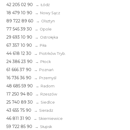
42 205 02 90
Łódź
18 479 10 90
Nowy Sącz
89 722 89 60
Olsztyn
77 545 39 30
Opole
29 693 10 90
Ostrołęka
67 357 10 90
Piła
44 618 12 30
Piotrków Tryb.
24 386 23 90
Płock
61 666 37 90
Poznań
16 736 36 90
Przemyśl
48 685 59 90
Radom
17 250 94 80
Rzeszów
25 740 89 30
Siedlce
43 655 75 90
Sieradz
46 811 31 90
Skierniewice
59 722 85 90
Słupsk