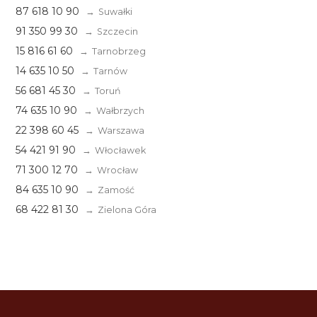
87 618 10 90
Suwałki
91 350 99 30
Szczecin
15 816 61 60
Tarnobrzeg
14 635 10 50
Tarnów
56 681 45 30
Toruń
74 635 10 90
Wałbrzych
22 398 60 45
Warszawa
54 421 91 90
Włocławek
71 300 12 70
Wrocław
84 635 10 90
Zamość
68 422 81 30
Zielona Góra