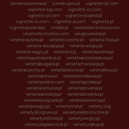
słoweniawinieta.pl
tunellivigno.pl
vignette-at.com
vignette-bg.com
vignette-cz.com
vignette-pl.com
vignette-poland.pl
vignette-ro.com
vignette-si.com
vignette.pl
vignettepoland.pl
vinetki.pl
vinietaelectronica.com
vinieteelectronice.com
wegrywinieta.pl
winieta-austria.pl
winieta-czechy.pl
winieta-litwa.pl
winieta-słowacja.pl
winieta-wegry.pl
winieta-węgry.pl
winieta.org
winietaaustria.pl
winietaaustriaonline.pl
winietaautostradowa.pl
winietabulgaria.pl
winietachorwacja.pl
winietaczechy.pl
winietaestonia.pl
winietalitwa.pl
winietalotwa.pl
winietamoldawia.pl
winietaonline.com
winietapolska.pl
winietarumunia.pl
winietaslovenia.pl
winietaslowacja.pl
winietaslowenia.pl
winietaszwajcaria.pl
winietasłowenia.pl
winietawegry.pl
winietomat.pl
winiety.org
winietydrogowe.pl
winietyelektroniczne.pl
winietyestonia.pl
winietywegry.pl
winietyzagraniczne.pl
winietyzakup.pl