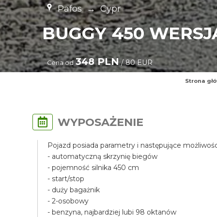
Pafos
→
Cypr
BUGGY 450 WERSJ
348 PLN
/ 80 EUR
Cena od
Strona gł
WYPOSAŻENIE
Pojazd posiada parametry i następujące możliwośc
- automatyczną skrzynię biegów
- pojemność silnika 450 cm
- start/stop
- duży bagażnik
- 2-osobowy
- benzyna, najbardziej lubi 98 oktanów