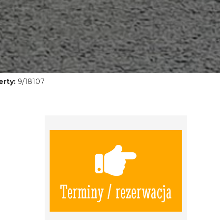
rty:
9/18107
Terminy / rezerwacja