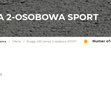
A 2-OSOBOWA SPORT
Numer ofe
ówna
/
Oferta
/
Buggy 450 wersja 2-osobowa SPORT
i: