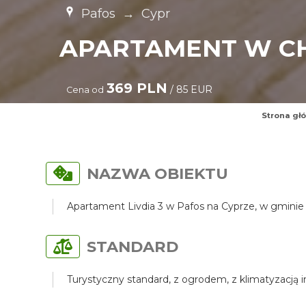
Pafos
→
Cypr
APARTAMENT W CH
369 PLN
/ 85 EUR
Cena od
Strona gł
NAZWA OBIEKTU
Apartament Livdia 3 w Pafos na Cyprze, w gminie 
STANDARD
Turystyczny standard, z ogrodem, z klimatyzacją 