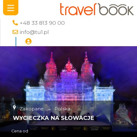
+48 33 813 90 00
info@tu1.pl
Zakopane
→
Polska
WYCIECZKA NA SŁOWACJE
Cena od