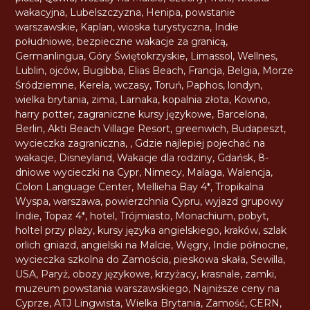
wakacyjna
,
Lubelszczyzna
,
Henipa
,
powstanie
warszawskie
,
Kaplan
,
wioska turystyczna
,
Indie
południowe
,
bezpieczne wakacje za granicą
,
Germanlingua
,
Góry Świętokrzyskie
,
Limassol
,
Wellnes
,
Lublin
,
ojców
,
Bugibba
,
Elias Beach
,
Francja
,
Belgia
,
Morze
Śródziemne
,
Kerela
,
wczasy
,
Toruń
,
Paphos
,
londyn
,
wielka brytania
,
zima
,
Larnaka
,
kopalnia złota
,
Kowno
,
harry potter
,
zagraniczne kursy językowe
,
Barcelona
,
Berlin
,
Akti Beach Village Resort
,
greenwich
,
Budapeszt
,
wycieczka zagraniczna
,
,
Gdzie najlepiej pojechać na
wakacje
,
Disneyland
,
Wakacje dla rodziny
,
Gdańsk
,
8-
dniowe wycieczki na Cypr
,
Nimecy
,
Malaga
,
Walencja
,
Colon Language Center
,
Mellieha Bay 4*
,
Tropikalna
Wyspa
,
warszawa
,
powierzchnia Cypru
,
wyjazd grupowy
Indie
,
Topaz 4*
,
hotel
,
Trójmiasto
,
Monachium
,
pobyt
,
holtel przy plaży
,
kursy języka angielskiego
,
kraków
,
szlak
orlich gniazd
,
angielski na Malcie
,
Węgry
,
Indie północne
,
wycieczka szkolna do Zamościa
,
pieskowa skała
,
Sewilla
,
USA
,
Paryż
,
obozy językowe
,
krzyżacy
,
krasnale
,
zamki
,
muzeum powstania warszawskiego
,
Najniższe ceny na
Cyprze
,
ATJ Lingwista
,
Wielka Brytania
,
Zamość
,
CERN
,