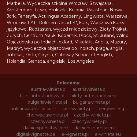
Marbella
,
Wycieczka szkolna Wrocław
,
Szwajcaria
,
Amsterdam
,
Litwa
,
Bruksela
,
Kolonia
,
Rajasthan
,
Nowy
Jork
,
Teneryfa
,
Actilingua Academy
,
Lingwista
,
Warszawa
,
Wrocław
,
LAL
,
Dolmen Resort 4*
,
kurs
,
Warszawa kursy
językowe
,
Radżastan
,
wyjazd młodzieżowy
,
Złoty Trójkąt
,
Zurych
,
Centrum Nauki Kopernik
,
Płock
,
St. Julians
,
Wilno
,
Objazdówka po Indiach
,
oxford
,
Mikołajki
,
Anglia
,
Mazury
,
Madryt
,
wycieczka objazdowa po Indiach
,
praga
,
anglia
,
autokar
,
złoto
,
Gdynia
,
Gateway School of English
,
Holandia
,
Granada
,
angielski
,
Los Angeles
Polecamy:
austria-winieta.pl
austriawinieta.pl
bilet-autostradowy.pl
bilety-autostradowe.pl
bulgariawienieta.pl
bulgariawinieta.pl
bulharskadalnice.com
cenawiniety.pl
cenywiniet.pl
chorwacjawinieta.pl
czechy-winieta.pl
czechywinieta.pl
czechywiniety.pl
dalnicnipoplatky.com
dalnicniznamka.eu
digital-vignette.de
e-vignette.pl
e-winieta.eu