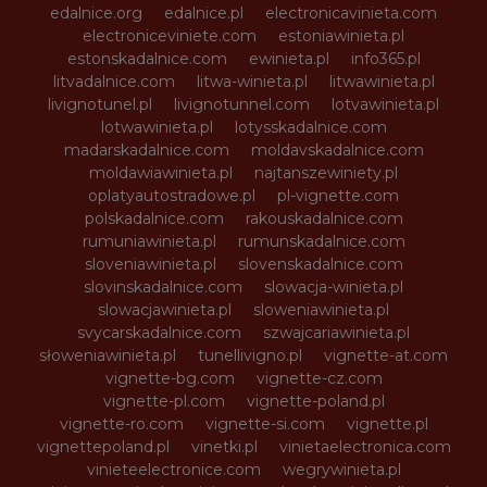
edalnice.org
edalnice.pl
electronicavinieta.com
electroniceviniete.com
estoniawinieta.pl
estonskadalnice.com
ewinieta.pl
info365.pl
litvadalnice.com
litwa-winieta.pl
litwawinieta.pl
livignotunel.pl
livignotunnel.com
lotvawinieta.pl
lotwawinieta.pl
lotysskadalnice.com
madarskadalnice.com
moldavskadalnice.com
moldawiawinieta.pl
najtanszewiniety.pl
oplatyautostradowe.pl
pl-vignette.com
polskadalnice.com
rakouskadalnice.com
rumuniawinieta.pl
rumunskadalnice.com
sloveniawinieta.pl
slovenskadalnice.com
slovinskadalnice.com
slowacja-winieta.pl
slowacjawinieta.pl
sloweniawinieta.pl
svycarskadalnice.com
szwajcariawinieta.pl
słoweniawinieta.pl
tunellivigno.pl
vignette-at.com
vignette-bg.com
vignette-cz.com
vignette-pl.com
vignette-poland.pl
vignette-ro.com
vignette-si.com
vignette.pl
vignettepoland.pl
vinetki.pl
vinietaelectronica.com
vinieteelectronice.com
wegrywinieta.pl