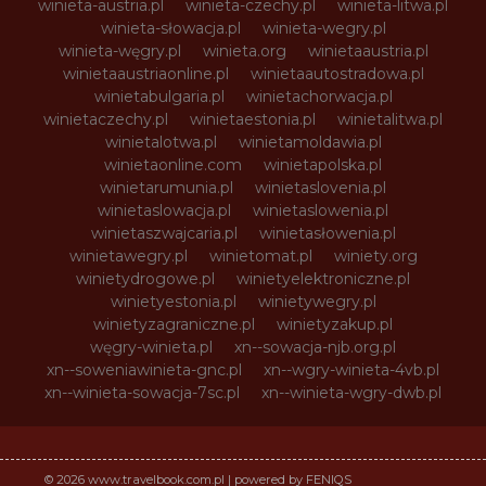
winieta-austria.pl
winieta-czechy.pl
winieta-litwa.pl
winieta-słowacja.pl
winieta-wegry.pl
winieta-węgry.pl
winieta.org
winietaaustria.pl
winietaaustriaonline.pl
winietaautostradowa.pl
winietabulgaria.pl
winietachorwacja.pl
winietaczechy.pl
winietaestonia.pl
winietalitwa.pl
winietalotwa.pl
winietamoldawia.pl
winietaonline.com
winietapolska.pl
winietarumunia.pl
winietaslovenia.pl
winietaslowacja.pl
winietaslowenia.pl
winietaszwajcaria.pl
winietasłowenia.pl
winietawegry.pl
winietomat.pl
winiety.org
winietydrogowe.pl
winietyelektroniczne.pl
winietyestonia.pl
winietywegry.pl
winietyzagraniczne.pl
winietyzakup.pl
węgry-winieta.pl
xn--sowacja-njb.org.pl
xn--soweniawinieta-gnc.pl
xn--wgry-winieta-4vb.pl
xn--winieta-sowacja-7sc.pl
xn--winieta-wgry-dwb.pl
© 2026 www.travelbook.com.pl | powered by FENIQS