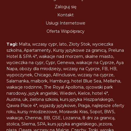
Zaloguj się
Kontakt
Usługi Internetowe
Oferta Współpracy
Tagi:
Malta
,
wczasy cypr
,
lato
,
Złoty Stok
,
wycieczka
szkolna
,
Apartamenty
,
Kursy językowe za granicą
,
Preluna
Hotel & SPA 4*
,
wakacje nad morzem
,
skalne miasto
,
wycieczka na cypr
,
Cypr
,
Genewa
,
wakacje na Cyprze
,
Aya
Napa
,
obozy dla młodzieży
,
wczasy na Cyprze
,
FB
,
HB
,
wypoczynek
,
Chicago
,
AllInclusive
,
wczasy na cyprze
,
Salamanka
,
malbork
,
Hamburg
,
hotel Blue Sea
,
Mellieha
,
wakacje rodzinne
,
The Royal Apollonia
,
ojcowski park
narodowy
,
język angielski
,
Wiedeń
,
Kielce
,
hotel 4*
,
Austria
,
uk
,
zielona szkoła
,
kurs języka Hiszpańskiego
,
Qawra Place 4*
,
wyjazdy językowe
,
Praga
,
najlepsze oferty
roku
,
kursy młodzieżowe
,
Morawski Kras
,
Sopot
,
BWS
,
wakacje
,
Chennai
,
BB
,
GSE
,
Lozanna
,
8 dni za granicą
,
stolica
,
Sliema
,
SPA
,
kurs języka angielskiego
,
jeziora
,
plaża
,
Qawra
,
wczasy na Malcie
,
Czechy
,
Troki
,
wioska