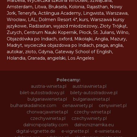
Marbella
,
Wycieczka szkolna Wrocław
,
Szwajcaria
,
Amsterdam
,
Litwa
,
Bruksela
,
Kolonia
,
Rajasthan
,
Nowy
Jork
,
Teneryfa
,
Actilingua Academy
,
Lingwista
,
Warszawa
,
Wrocław
,
LAL
,
Dolmen Resort 4*
,
kurs
,
Warszawa kursy
językowe
,
Radżastan
,
wyjazd młodzieżowy
,
Złoty Trójkąt
,
Zurych
,
Centrum Nauki Kopernik
,
Płock
,
St. Julians
,
Wilno
,
Objazdówka po Indiach
,
oxford
,
Mikołajki
,
Anglia
,
Mazury
,
Madryt
,
wycieczka objazdowa po Indiach
,
praga
,
anglia
,
autokar
,
złoto
,
Gdynia
,
Gateway School of English
,
Holandia
,
Granada
,
angielski
,
Los Angeles
Polecamy:
austria-winieta.pl
austriawinieta.pl
bilet-autostradowy.pl
bilety-autostradowe.pl
bulgariawienieta.pl
bulgariawinieta.pl
bulharskadalnice.com
cenawiniety.pl
cenywiniet.pl
chorwacjawinieta.pl
czechy-winieta.pl
czechywinieta.pl
czechywiniety.pl
dalnicnipoplatky.com
dalnicniznamka.eu
digital-vignette.de
e-vignette.pl
e-winieta.eu