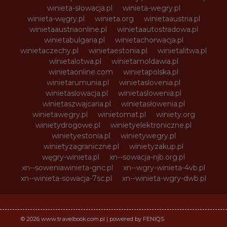
winieta-słowacja.pl
winieta-wegry.pl
winieta-węgry.pl
winieta.org
winietaaustria.pl
winietaaustriaonline.pl
winietaautostradowa.pl
winietabulgaria.pl
winietachorwacja.pl
winietaczechy.pl
winietaestonia.pl
winietalitwa.pl
winietalotwa.pl
winietamoldawia.pl
winietaonline.com
winietapolska.pl
winietarumunia.pl
winietaslovenia.pl
winietaslowacja.pl
winietaslowenia.pl
winietaszwajcaria.pl
winietasłowenia.pl
winietawegry.pl
winietomat.pl
winiety.org
winietydrogowe.pl
winietyelektroniczne.pl
winietyestonia.pl
winietywegry.pl
winietyzagraniczne.pl
winietyzakup.pl
węgry-winieta.pl
xn--sowacja-njb.org.pl
xn--soweniawinieta-gnc.pl
xn--wgry-winieta-4vb.pl
xn--winieta-sowacja-7sc.pl
xn--winieta-wgry-dwb.pl
© 2026 www.travelbook.com.pl | powered by FENIQS