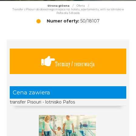
Strona główna
/
Oferta
/
Transfer z Pisouri do dowolnego miejsca np. hotelu, apartamentu, willi na lotnisko w
Pafos dla 5-8 osób
Numer oferty:
50/18107
Terminy / rezerwacja
Cena zawiera
transfer Pisouri - lotnisko Pafos