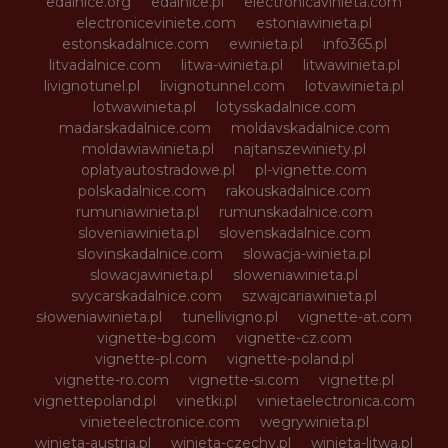
edalnice.org
edalnice.pl
electronicavinieta.com
electroniceviniete.com
estoniawinieta.pl
estonskadalnice.com
ewinieta.pl
info365.pl
litvadalnice.com
litwa-winieta.pl
litwawinieta.pl
livignotunel.pl
livignotunnel.com
lotvawinieta.pl
lotwawinieta.pl
lotysskadalnice.com
madarskadalnice.com
moldavskadalnice.com
moldawiawinieta.pl
najtanszewiniety.pl
oplatyautostradowe.pl
pl-vignette.com
polskadalnice.com
rakouskadalnice.com
rumuniawinieta.pl
rumunskadalnice.com
sloveniawinieta.pl
slovenskadalnice.com
slovinskadalnice.com
slowacja-winieta.pl
slowacjawinieta.pl
sloweniawinieta.pl
svycarskadalnice.com
szwajcariawinieta.pl
słoweniawinieta.pl
tunellivigno.pl
vignette-at.com
vignette-bg.com
vignette-cz.com
vignette-pl.com
vignette-poland.pl
vignette-ro.com
vignette-si.com
vignette.pl
vignettepoland.pl
vinetki.pl
vinietaelectronica.com
vinieteelectronice.com
wegrywinieta.pl
winieta-austria.pl
winieta-czechy.pl
winieta-litwa.pl