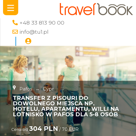
+48 33 813 90 00
info@tu1.pl
Pafos
→
Cypr
TRANSFER Z PISOURI DO
DOWOLNEGO MIEJSCA NP.
HOTELU, APARTAMENTU, WILLI NA
LOTNISKO W PAFOS DLA 5-8 OSÓB
304 PLN
/ 70 EUR
Cena od