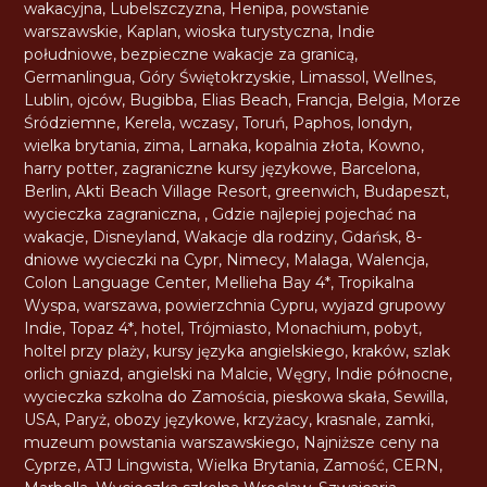
wakacyjna
,
Lubelszczyzna
,
Henipa
,
powstanie
warszawskie
,
Kaplan
,
wioska turystyczna
,
Indie
południowe
,
bezpieczne wakacje za granicą
,
Germanlingua
,
Góry Świętokrzyskie
,
Limassol
,
Wellnes
,
Lublin
,
ojców
,
Bugibba
,
Elias Beach
,
Francja
,
Belgia
,
Morze
Śródziemne
,
Kerela
,
wczasy
,
Toruń
,
Paphos
,
londyn
,
wielka brytania
,
zima
,
Larnaka
,
kopalnia złota
,
Kowno
,
harry potter
,
zagraniczne kursy językowe
,
Barcelona
,
Berlin
,
Akti Beach Village Resort
,
greenwich
,
Budapeszt
,
wycieczka zagraniczna
,
,
Gdzie najlepiej pojechać na
wakacje
,
Disneyland
,
Wakacje dla rodziny
,
Gdańsk
,
8-
dniowe wycieczki na Cypr
,
Nimecy
,
Malaga
,
Walencja
,
Colon Language Center
,
Mellieha Bay 4*
,
Tropikalna
Wyspa
,
warszawa
,
powierzchnia Cypru
,
wyjazd grupowy
Indie
,
Topaz 4*
,
hotel
,
Trójmiasto
,
Monachium
,
pobyt
,
holtel przy plaży
,
kursy języka angielskiego
,
kraków
,
szlak
orlich gniazd
,
angielski na Malcie
,
Węgry
,
Indie północne
,
wycieczka szkolna do Zamościa
,
pieskowa skała
,
Sewilla
,
USA
,
Paryż
,
obozy językowe
,
krzyżacy
,
krasnale
,
zamki
,
muzeum powstania warszawskiego
,
Najniższe ceny na
Cyprze
,
ATJ Lingwista
,
Wielka Brytania
,
Zamość
,
CERN
,