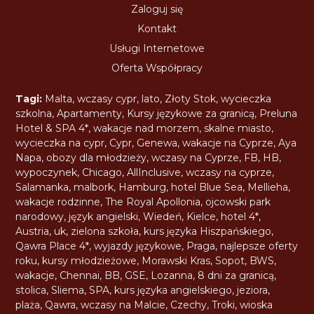
Zaloguj się
Kontakt
Usługi Internetowe
Oferta Współpracy
Tagi:
Malta
,
wczasy cypr
,
lato
,
Złoty Stok
,
wycieczka
szkolna
,
Apartamenty
,
Kursy językowe za granicą
,
Preluna
Hotel & SPA 4*
,
wakacje nad morzem
,
skalne miasto
,
wycieczka na cypr
,
Cypr
,
Genewa
,
wakacje na Cyprze
,
Aya
Napa
,
obozy dla młodzieży
,
wczasy na Cyprze
,
FB
,
HB
,
wypoczynek
,
Chicago
,
AllInclusive
,
wczasy na cyprze
,
Salamanka
,
malbork
,
Hamburg
,
hotel Blue Sea
,
Mellieha
,
wakacje rodzinne
,
The Royal Apollonia
,
ojcowski park
narodowy
,
język angielski
,
Wiedeń
,
Kielce
,
hotel 4*
,
Austria
,
uk
,
zielona szkoła
,
kurs języka Hiszpańskiego
,
Qawra Place 4*
,
wyjazdy językowe
,
Praga
,
najlepsze oferty
roku
,
kursy młodzieżowe
,
Morawski Kras
,
Sopot
,
BWS
,
wakacje
,
Chennai
,
BB
,
GSE
,
Lozanna
,
8 dni za granicą
,
stolica
,
Sliema
,
SPA
,
kurs języka angielskiego
,
jeziora
,
plaża
,
Qawra
,
wczasy na Malcie
,
Czechy
,
Troki
,
wioska